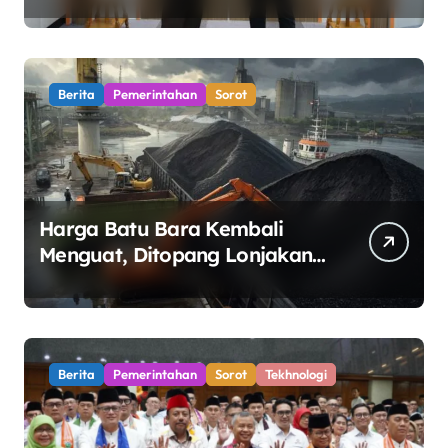
Sertifikasi Profesi Jaksa
Berita
Pemerintahan
Sorot
Harga Batu Bara Kembali
Menguat, Ditopang Lonjakan
Harga Minyak dan Pasokan
Ketat di China
Berita
Pemerintahan
Sorot
Tekhnologi