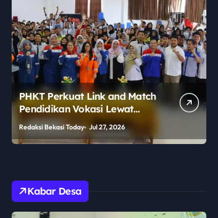
PHKT Perkuat Link and Match
Pendidikan Vokasi Lewat
Program Guru Tamu di SMKN
Redaksi Bekasi Today
Jul 27, 2026
R
2 Penajam Paser Utara
Kabar Desa