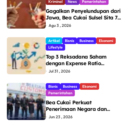
Kriminal
News
Pemerintahan
Gagalkan Penyelundupan dari
Jawa, Bea Cukai Sulsel Sita 7,8
Juta Batang Rokok Ilegal
Agu 3 , 2026
Bernilai Rp11,6 Miliar di
Makassar
Artikel
Bisnis
Business
Ekonomi
Lifestyle
Top 3 Reksadana Saham
dengan Expense Ratio
Terendah
Jul 31 , 2026
Bisnis
Business
Ekonomi
Pemerintahan
Bea Cukai Perkuat
Penerimaan Negara dan
Pengawasan, Setor Rp123,8
Jun 23 , 2026
Triliun Hingga Mei 2026