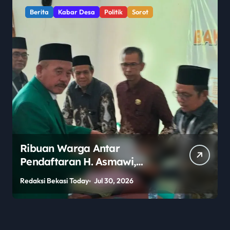
Berita
Kabar Desa
Politik
Sorot
Ribuan Warga Antar
Pendaftaran H. Asmawi,
Dukungan Menggema:
Redaksi Bekasi Today
Jul 30, 2026
R
“Lanjutkan!”