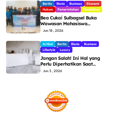
Berita
Bisnis
Business
Ekonomi
Hukum
Pemerintahan
Pendidikan
Bea Cukai Sulbagsel Buka
Wawasan Mahasiswa
Politeknik Bosowa tentang
Jun 18 , 2026
Pengawasan Perdagangan
dan Pencegahan Barang
Artikel
Berita
Bisnis
Business
Ilegal
Lifestyle
Luxury
Jangan Salah! Ini Hal yang
Perlu Diperhatikan Saat
Pasang Big Slab
Jun 3 , 2026