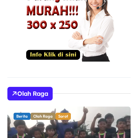
Olah Raga
Berita
Olah Raga
Sorot