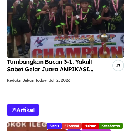
Tumbangkan Bacan 3-1, Yakult
AN
Sabet Gelar Juara ANPIKASI
Pe
CUP 2026
An
Redaksi Bekasi Today
Jul 12, 2026
Red
Artikel
Bisnis
Ekonomi
Hukum
Kesehatan