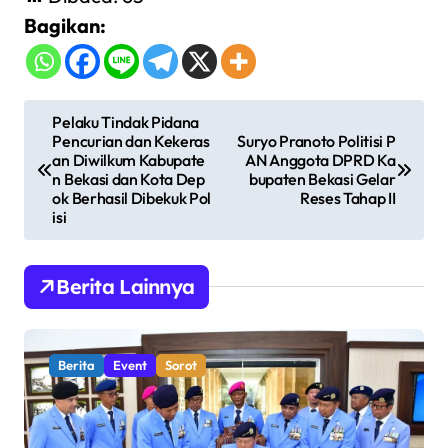
Bagikan:
N
Pelaku Tindak Pidana
Pencurian dan Kekeras
Suryo Pranoto Politisi P
a
an Diwilkum Kabupate
AN Anggota DPRD Ka
v
n Bekasi dan Kota Dep
bupaten Bekasi Gelar
ok Berhasil Dibekuk Pol
Reses Tahap II
i
isi
g
a
Berita Lainnya
s
i
Berita
Event
Sorot
p
o
s