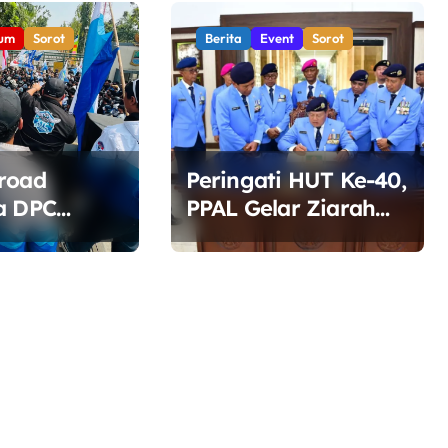
Sumsel 2026
um
Sorot
Berita
Event
Sorot
road
Peringati HUT Ke-40,
a DPC
PPAL Gelar Ziarah
n Bekasi
dan Tabur Bunga di
i di Depan
TMP Kalibata
Soroti
DLH