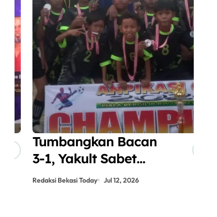
Tumbangkan Bacan
A
3-1, Yakult Sabet
J
Gelar Juara
P
Redaksi Bekasi Today
Jul 12, 2026
Red
ANPIKASI CUP 2026
S
K