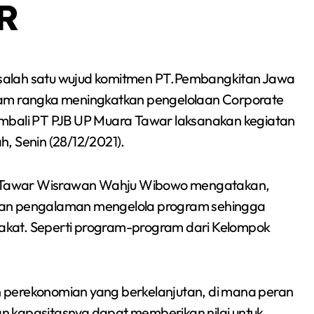
SR
salah satu wujud komitmen PT.Pembangkitan Jawa
lam rangka meningkatkan pengelolaan Corporate
 Kembali PT PJB UP Muara Tawar laksanakan kegiatan
, Senin (28/12/2021).
 Tawar Wisrawan Wahju Wibowo mengatakan,
kan pengalaman mengelola program sehingga
akat. Seperti program-program dari Kelompok
Berita
Event
Olah Raga
Sorot
 perekonomian yang berkelanjutan, di mana peran
n kapasitasnya dapat memberikan nilai untuk