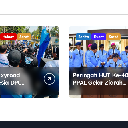
Hukum
Sorot
Berita
Event
Sorot
exyroad
Peringati HUT Ke-40
sia DPC
PPAL Gelar Ziarah
ten Bekasi
dan Tabur Bunga di
Aksi di Depan
TMP Kalibata
, Soroti
a DLH