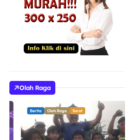
Olah Raga
Berita
Olah Raga
Sorot