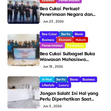
Ekonomi
Pemerintahan
Bea Cukai Perkuat
Penerimaan Negara dan
Pengawasan, Setor Rp123,8
Jun 23 , 2026
Triliun Hingga Mei 2026
Bea Cukai
Berita
Bisnis
Business
Ekonomi
Hukum
Pemerintahan
Pendidikan
Bea Cukai Sulbagsel Buka
Wawasan Mahasiswa
Politeknik Bosowa tentang
Jun 18 , 2026
Pengawasan Perdagangan
dan Pencegahan Barang
Artikel
Berita
Bisnis
Business
Ilegal
Lifestyle
Luxury
Jangan Salah! Ini Hal yang
Perlu Diperhatikan Saat
Pasang Big Slab
Jun 3 , 2026