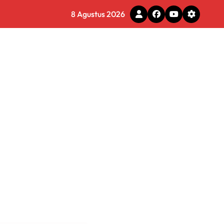
8 Agustus 2026
tal
 Pemkot Tomohon
e Ilegal
 Diminta Waspadai Hoaks
rmasi Dunia Kerja
gram Ganja Asal Thailand