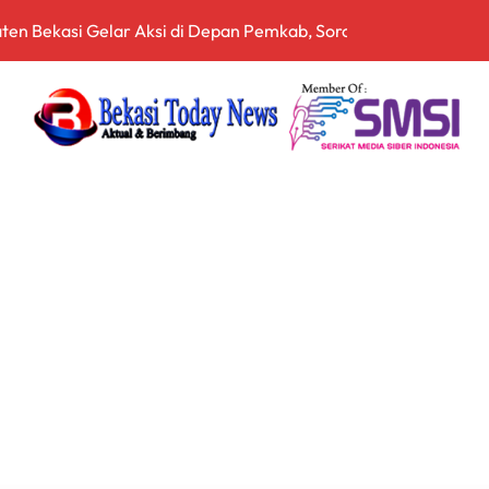
arah dan Tabur Bunga di TMP Kalibata
Siapkan Sertifikasi Profesi Jaksa
itopang Lonjakan Harga Minyak dan Pasokan Ketat di China
I Jakarta Lebih Responsif Hadapi Keluhan Publik di Era Digi
 Perkuat Sinergi Pembangunan Daerah Lewat Audiensi dengan
 Keuangan Digital, Edukasi Masyarakat Waspadai Pinjaman Onlin
an Nasional Tetap Kondusif Jelang HUT ke-81 RI, Masyarakat
an Kompetensi Lulusan Perguruan Tinggi untuk Hadapi Transfo
, Bea Cukai Ngurah Rai Bali Gagalkan Penyelundupan 10 Kilo