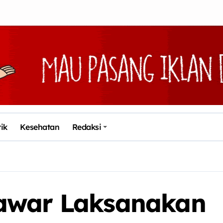
tik
Kesehatan
Redaksi
awar Laksanakan