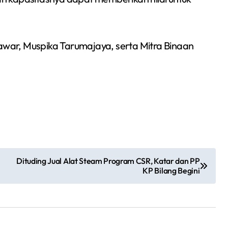
Tawar, Muspika Tarumajaya, serta Mitra Binaan
Siswa SMPN 1
Dituding Jual Alat Steam Program CSR, Katar dan PP
Cikarang Selatan Raih
KP Bilang Begini
Medali Perak di
Redaksi Bekasi Today
Jul 30, 2026
Kejuaraan Sambo
Open Gubernur Cup