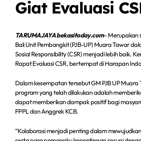
Giat Evaluasi C
TARUMAJAYA bekasitoday.com
– Merupakan 
Bali Unit Pembangkit (PJB-UP) Muara Tawar da
Sosial Responsibility (CSR) menjadi lebih baik.
Rapat Evaluasi CSR, bertempat di Harapan Indah
Dalam kesempatan tersebut GM PJB UP Muara
program yang telah dilakukan adalah memberi
dapat memberikan dampak positif bagi masyar
FPPL dan Anggrek KCB.
Sorot
Berita
Olah Raga
Sorot
“Kolaborasi menjadi penting dalam mewujudkan
serta para pemangku kepentingan sesuai denga