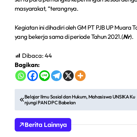
masyarakat, “terangnya.
Kegiatan ini dihadiri oleh GM PT PJB UP Muara 
yang bekerja sama di periode Tahun 2021.(
Nr
).
Dibaca:
44
Bagikan:
Semarakkan Budaya
N
Belajar Ilmu Sosial dan Hukum, Mahasiswa UNSIKA Ku
an
Gowes Malam, Warga
njungi PAN DPC Babelan
a
Inisiasi Gerakan Night
Redaksi Bekasi Today
Agu 1, 2026
v
Ride Rutin di Babelan
Berita Lainnya
i
a