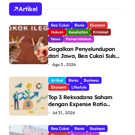
A
Artikel
Bea Cukai
Bisnis
Ekonomi
Hukum
Kesehatan
Kriminal
News
Pemerintahan
Gagalkan Penyelundupan
dari Jawa, Bea Cukai Sulsel
Sita 7,8 Juta Batang Rokok
Agu 3 , 2026
Ilegal Bernilai Rp11,6 Miliar
di Makassar
Artikel
Bisnis
Business
Ekonomi
Lifestyle
Top 3 Reksadana Saham
dengan Expense Ratio
Terendah
Jul 31 , 2026
Bea Cukai
Bisnis
Business