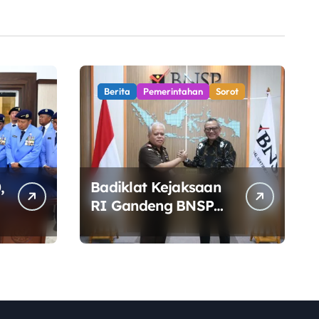
Berita
Pemerintahan
Sorot
,
Badiklat Kejaksaan
RI Gandeng BNSP
Siapkan Sertifikasi
Profesi Jaksa