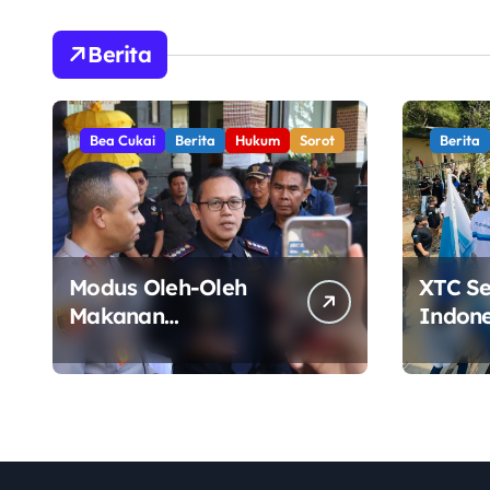
Berita
Bea Cukai
Berita
Hukum
Sorot
Berita
Modus Oleh-Oleh
XTC S
Makanan
Indone
Terbongkar, Bea
Kabupa
Cukai Ngurah Rai
Gelar 
Bali Gagalkan
Pemkab
Penyelundupan 10
Kinerj
Kilogram Ganja Asal
Thailand