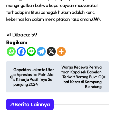
mengingatkan bahwa kepercayaan masyarakat
terhadap institusi penegak hukum adalah kunci
keberhasilan dalam menciptakan rasa aman.(
Nr
).
Dibaca:
59
Bagikan:
N
Warga Kecewa Pernya
Gapoktan Jakarta Utar
taan Kapolsek Babelan
a
a Apresiasi ke Polri Ata
Terkait Barang Bukti O
s Kinerja Positifnya Se
v
bat Keras di Kampung
panjang 2024
Blendung
i
g
Berita Lainnya
a