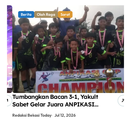
Berita
Olah Raga
Sorot
Tumbangkan Bacan 3-1, Yakult
AN
Sabet Gelar Juara ANPIKASI
Pe
CUP 2026
An
Redaksi Bekasi Today
Jul 12, 2026
Red