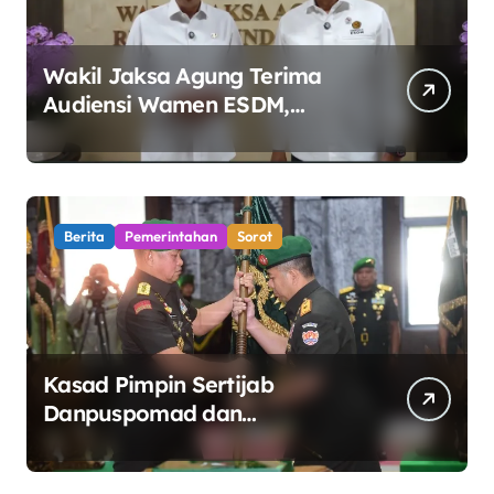
Wakil Jaksa Agung Terima
Audiensi Wamen ESDM,
Perkuat Sinergi Kawal Tata
Kelola Sektor Energi
Berita
Pemerintahan
Sorot
Kasad Pimpin Sertijab
Danpuspomad dan
Dansecapaad, Tegaskan
Penguatan Organisasi TNI AD