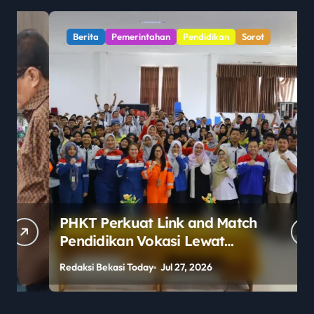
Berita
Pemerintahan
Pendidikan
Sorot
PHKT Perkuat Link and Match
Pendidikan Vokasi Lewat
Program Guru Tamu di SMKN
Redaksi Bekasi Today
Jul 27, 2026
R
2 Penajam Paser Utara