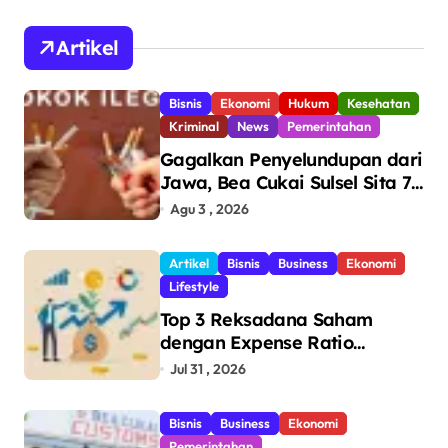
Artikel
Bisnis
Ekonomi
Hukum
Kesehatan
Kriminal
News
Pemerintahan
Gagalkan Penyelundupan dari
Jawa, Bea Cukai Sulsel Sita 7,8
Juta Batang Rokok Ilegal
Agu 3 , 2026
Bernilai Rp11,6 Miliar di
Makassar
Artikel
Bisnis
Business
Ekonomi
Lifestyle
Top 3 Reksadana Saham
dengan Expense Ratio
Terendah
Jul 31 , 2026
Bisnis
Business
Ekonomi
Pemerintahan