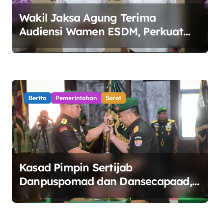
Wakil Jaksa Agung Terima
Audiensi Wamen ESDM, Perkuat
Sinergi Kawal Tata Kelola Sektor
Energi
Berita
Pemerintahan
Sorot
Kasad Pimpin Sertijab
Danpuspomad dan Dansecapaad,
Tegaskan Penguatan Organisasi
TNI AD yang Adaptif dan