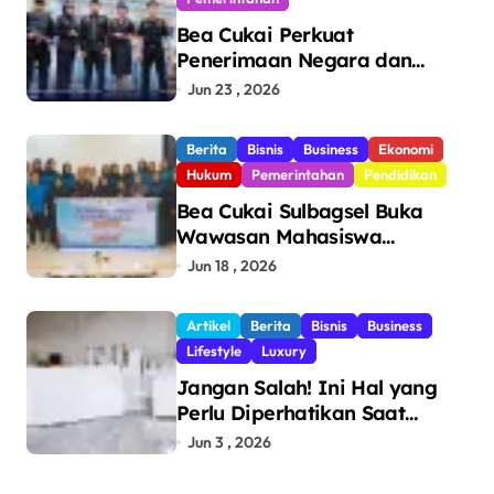
Bea Cukai Perkuat
Penerimaan Negara dan
Pengawasan, Setor Rp123,8
Jun 23 , 2026
Triliun Hingga Mei 2026
Berita
Bisnis
Business
Ekonomi
Hukum
Pemerintahan
Pendidikan
Bea Cukai Sulbagsel Buka
Wawasan Mahasiswa
Politeknik Bosowa tentang
Jun 18 , 2026
Pengawasan Perdagangan
dan Pencegahan Barang
Artikel
Berita
Bisnis
Business
Ilegal
Lifestyle
Luxury
Jangan Salah! Ini Hal yang
Perlu Diperhatikan Saat
Pasang Big Slab
Jun 3 , 2026