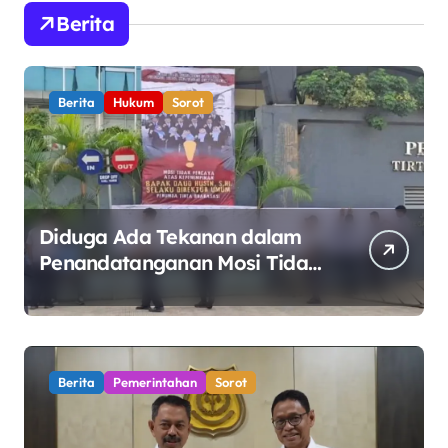
Berita
Berita
Hukum
Sorot
Diduga Ada Tekanan dalam
Penandatanganan Mosi Tidak
Percaya, Purnabakti Minta
Polemik Perumda Tirta
Bhagasasi Diusut Objektif
Berita
Pemerintahan
Sorot