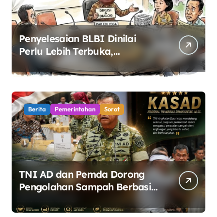
Penyelesaian BLBI Dinilai
Perlu Lebih Terbuka,
Pemerintah Diminta Buka
Ruang Dialog
Berita
Pemerintahan
Sorot
TNI AD dan Pemda Dorong
Pengolahan Sampah Berbasis
Teknologi Pirolisis