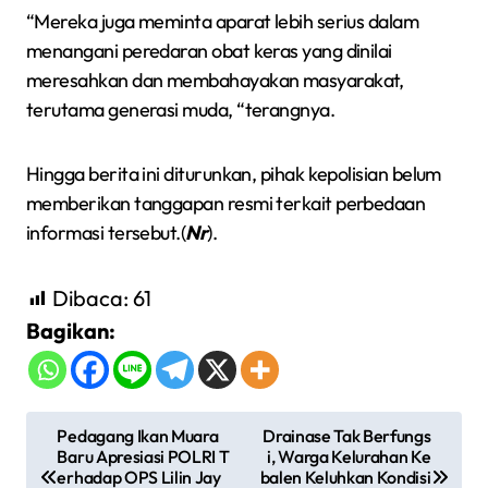
“Mereka juga meminta aparat lebih serius dalam
menangani peredaran obat keras yang dinilai
meresahkan dan membahayakan masyarakat,
terutama generasi muda, “terangnya.
Hingga berita ini diturunkan, pihak kepolisian belum
memberikan tanggapan resmi terkait perbedaan
informasi tersebut.(
Nr
).
Dibaca:
61
Bagikan:
N
Pedagang Ikan Muara
Drainase Tak Berfungs
Baru Apresiasi POLRI T
i, Warga Kelurahan Ke
a
erhadap OPS Lilin Jay
balen Keluhkan Kondisi