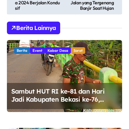
v
a 2024 Berjalan Kondu
Jalan yang Tergenang
sif
Banjir Saat Hujan
i
g
Berita Lainnya
a
s
i
Berita
Event
Kabar Desa
Sorot
p
o
s
Sambut HUT RI ke-81 dan Hari
Jadi Kabupaten Bekasi ke-76,
Pemdes Muara bakti Gotong
Royong Percantik Jembatan CBL