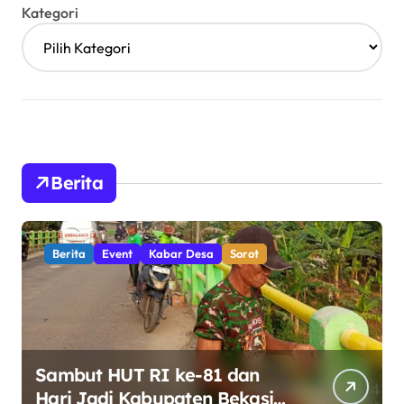
Kategori
Berita
Berita
Event
Kabar Desa
Sorot
Sambut HUT RI ke-81 dan
Hari Jadi Kabupaten Bekasi