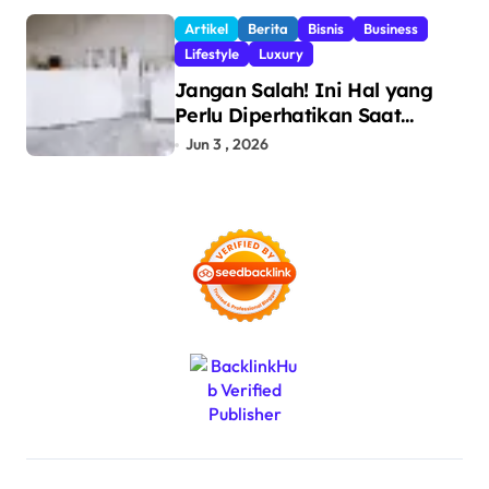
dan Pencegahan Barang
Artikel
Berita
Bisnis
Business
Ilegal
Lifestyle
Luxury
Jangan Salah! Ini Hal yang
Perlu Diperhatikan Saat
Pasang Big Slab
Jun 3 , 2026