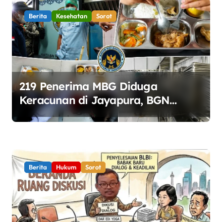
Berita
Kesehatan
Sorot
219 Penerima MBG Diduga
Keracunan di Jayapura, BGN
Perketat Pengawasan Keamanan
Pangan
Berita
Hukum
Sorot