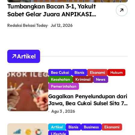
Tumbangkan Bacan 3-1, Yakult
AN
Sabet Gelar Juara ANPIKASI
Pe
CUP 2026
An
Redaksi Bekasi Today
Jul 12, 2026
Red
Artikel
Bea Cukai
Bisnis
Ekonomi
Hukum
Kesehatan
Kriminal
News
Pemerintahan
Gagalkan Penyelundupan dari
Jawa, Bea Cukai Sulsel Sita 7,8
Juta Batang Rokok Ilegal
Agu 3 , 2026
Bernilai Rp11,6 Miliar di
Makassar
Artikel
Bisnis
Business
Ekonomi
Lifestyle