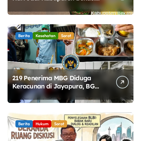
ke-76, Pemdes Muara bakti
Gotong Royong Percantik
Jembatan CBL
Berita
Kesehatan
Sorot
219 Penerima MBG Diduga
Keracunan di Jayapura, BGN
Perketat Pengawasan
Keamanan Pangan
Berita
Hukum
Sorot