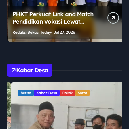
PHKT Perkuat Link and Match
Pendidikan Vokasi Lewat
Program Guru Tamu di SMKN
Redaksi Bekasi Today
Jul 27, 2026
R
2 Penajam Paser Utara
Kabar Desa
Berita
Kabar Desa
Politik
Sorot