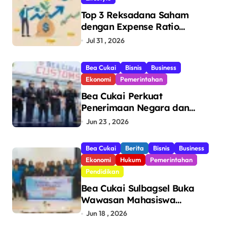
Top 3 Reksadana Saham
dengan Expense Ratio
Terendah
Jul 31 , 2026
Bea Cukai
Bisnis
Business
Ekonomi
Pemerintahan
Bea Cukai Perkuat
Penerimaan Negara dan
Pengawasan, Setor Rp123,8
Jun 23 , 2026
Triliun Hingga Mei 2026
Bea Cukai
Berita
Bisnis
Business
Ekonomi
Hukum
Pemerintahan
Pendidikan
Bea Cukai Sulbagsel Buka
Wawasan Mahasiswa
Politeknik Bosowa tentang
Jun 18 , 2026
Pengawasan Perdagangan