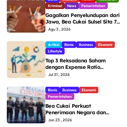
Kriminal
News
Pemerintahan
Gagalkan Penyelundupan dari
Jawa, Bea Cukai Sulsel Sita 7,8
Juta Batang Rokok Ilegal
Agu 3 , 2026
Bernilai Rp11,6 Miliar di
Makassar
Artikel
Bisnis
Business
Ekonomi
Lifestyle
Top 3 Reksadana Saham
dengan Expense Ratio
Terendah
Jul 31 , 2026
Bisnis
Business
Ekonomi
Pemerintahan
Bea Cukai Perkuat
Penerimaan Negara dan
Pengawasan, Setor Rp123,8
Jun 23 , 2026
Triliun Hingga Mei 2026