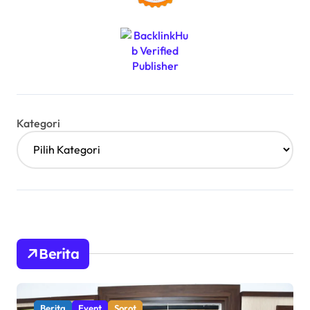
Kategori
Berita
Berita
Event
Sorot