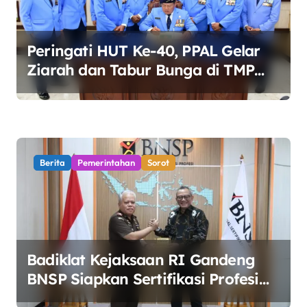
o
s
Peringati HUT Ke-40, PPAL Gelar
Ziarah dan Tabur Bunga di TMP
Kalibata
Berita
Pemerintahan
Sorot
Badiklat Kejaksaan RI Gandeng
BNSP Siapkan Sertifikasi Profesi
Jaksa