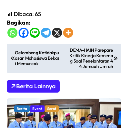
Dibaca:
65
Bagikan:
N
DEMA-I IAIN Parepare
Gelombang Ketidakpu
Kritik Kinerja Kemena
a
asan Mahasiswa Bekas
g Soal Penelantaran 4
i Memuncak
v
4 Jemaah Umrah
i
g
Berita Lainnya
a
s
Berita
Event
Sorot
i
p