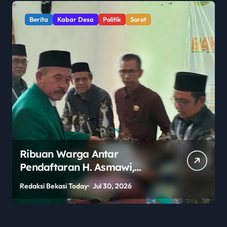
Berita
Kabar Desa
Politik
Sorot
Ribuan Warga Antar
Pendaftaran H. Asmawi,
Dukungan Menggema:
Redaksi Bekasi Today
Jul 30, 2026
R
“Lanjutkan!”