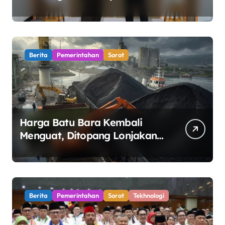
Sertifikasi Profesi Jaksa
Berita
Pemerintahan
Sorot
Harga Batu Bara Kembali
Menguat, Ditopang Lonjakan
Harga Minyak dan Pasokan
Ketat di China
Berita
Pemerintahan
Sorot
Tekhnologi