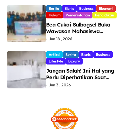
Berita
Bisnis
Business
Ekonomi
Hukum
Pemerintahan
Pendidikan
Bea Cukai Sulbagsel Buka
Wawasan Mahasiswa
Politeknik Bosowa tentang
Jun 18 , 2026
Pengawasan Perdagangan
dan Pencegahan Barang
Artikel
Berita
Bisnis
Business
Ilegal
Lifestyle
Luxury
Jangan Salah! Ini Hal yang
Perlu Diperhatikan Saat
Pasang Big Slab
Jun 3 , 2026