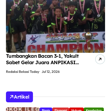
Tumbangkan Bacan 3-1, Yakult
AN
Sabet Gelar Juara ANPIKASI
Pe
CUP 2026
An
Redaksi Bekasi Today
Jul 12, 2026
Red
Artikel
Bisnis
Ekonomi
Hukum
Kesehatan