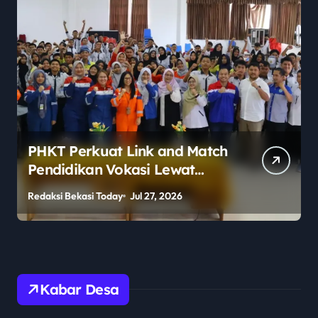
PHKT Perkuat Link and Match
Pendidikan Vokasi Lewat
Program Guru Tamu di SMKN
Redaksi Bekasi Today
Jul 27, 2026
R
2 Penajam Paser Utara
Kabar Desa