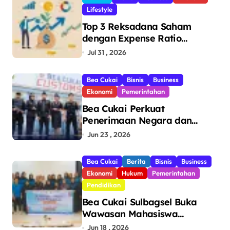
Lifestyle
Top 3 Reksadana Saham
dengan Expense Ratio
Terendah
Jul 31 , 2026
Bea Cukai
Bisnis
Business
Ekonomi
Pemerintahan
Bea Cukai Perkuat
Penerimaan Negara dan
Pengawasan, Setor Rp123,8
Jun 23 , 2026
Triliun Hingga Mei 2026
Bea Cukai
Berita
Bisnis
Business
Ekonomi
Hukum
Pemerintahan
Pendidikan
Bea Cukai Sulbagsel Buka
Wawasan Mahasiswa
Politeknik Bosowa tentang
Jun 18 , 2026