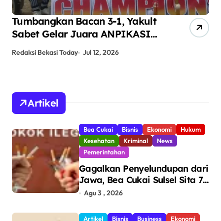
Tumbangkan Bacan 3-1, Yakult
AN
Sabet Gelar Juara ANPIKASI
Pe
CUP 2026
An
Redaksi Bekasi Today
Jul 12, 2026
Red
Artikel
Bea Cukai
Bisnis
Ekonomi
Hukum
Kesehatan
Kriminal
News
Pemerintahan
Gagalkan Penyelundupan dari
Jawa, Bea Cukai Sulsel Sita 7,8
Juta Batang Rokok Ilegal
Agu 3 , 2026
Bernilai Rp11,6 Miliar di
Makassar
Artikel
Bisnis
Business
Ekonomi