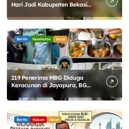
Hari Jadi Kabupaten Bekasi
ke-76, Pemdes Muara bakti
Gotong Royong Percantik
Jembatan CBL
Berita
Kesehatan
Sorot
219 Penerima MBG Diduga
Keracunan di Jayapura, BGN
Perketat Pengawasan
Keamanan Pangan
Berita
Hukum
Sorot