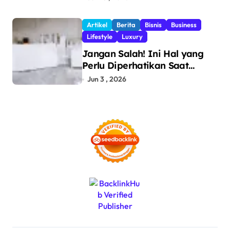
Pengawasan Perdagangan
dan Pencegahan Barang
Artikel
Berita
Bisnis
Business
Ilegal
Lifestyle
Luxury
Jangan Salah! Ini Hal yang
Perlu Diperhatikan Saat
Pasang Big Slab
Jun 3 , 2026