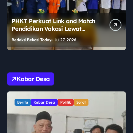
PHKT Perkuat Link and Match
Pendidikan Vokasi Lewat
Program Guru Tamu di SMKN
Redaksi Bekasi Today
Jul 27, 2026
R
2 Penajam Paser Utara
Kabar Desa
Berita
Kabar Desa
Politik
Sorot