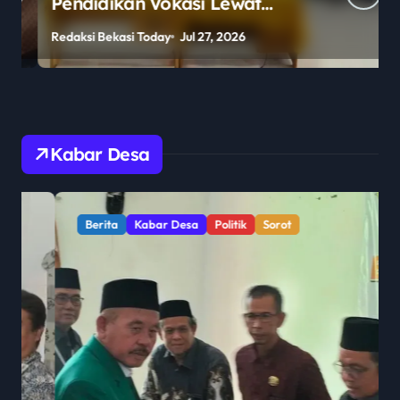
Pendidikan Vokasi Lewat
Program Guru Tamu di SMKN
Redaksi Bekasi Today
Jul 27, 2026
R
2 Penajam Paser Utara
Kabar Desa
Berita
Kabar Desa
Politik
Sorot