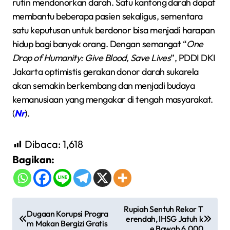
rutin mendonorkan darah. Satu kantong darah dapat
membantu beberapa pasien sekaligus, sementara
satu keputusan untuk berdonor bisa menjadi harapan
hidup bagi banyak orang. Dengan semangat “
One
Drop of Humanity: Give Blood, Save Lives
”, PDDI DKI
Jakarta optimistis gerakan donor darah sukarela
akan semakin berkembang dan menjadi budaya
kemanusiaan yang mengakar di tengah masyarakat.
(
Nr
).
Dibaca:
1,618
Bagikan:
N
Rupiah Sentuh Rekor T
Dugaan Korupsi Progra
erendah, IHSG Jatuh k
a
m Makan Bergizi Gratis
e Bawah 6.000