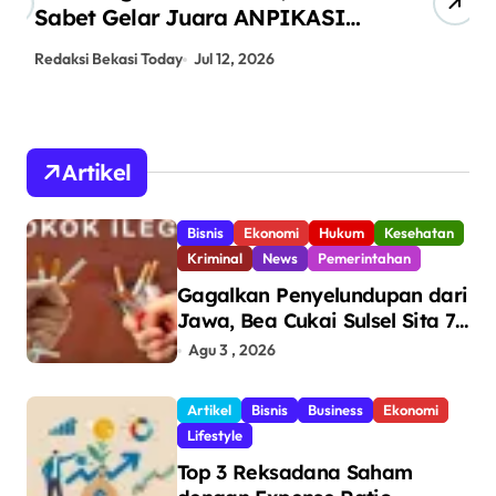
Sabet Gelar Juara ANPIKASI
Pe
CUP 2026
An
Redaksi Bekasi Today
Jul 12, 2026
Red
Artikel
Bisnis
Ekonomi
Hukum
Kesehatan
Kriminal
News
Pemerintahan
Gagalkan Penyelundupan dari
Jawa, Bea Cukai Sulsel Sita 7,8
Juta Batang Rokok Ilegal
Agu 3 , 2026
Bernilai Rp11,6 Miliar di
Makassar
Artikel
Bisnis
Business
Ekonomi
Lifestyle
Top 3 Reksadana Saham