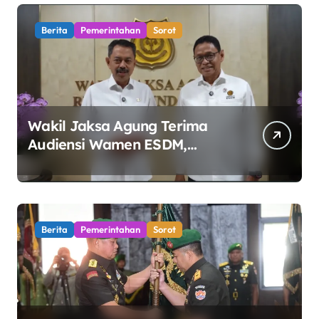
Bhagasasi Diusut Objektif
Berita
Pemerintahan
Sorot
Wakil Jaksa Agung Terima
Audiensi Wamen ESDM,
Perkuat Sinergi Kawal Tata
Kelola Sektor Energi
Berita
Pemerintahan
Sorot