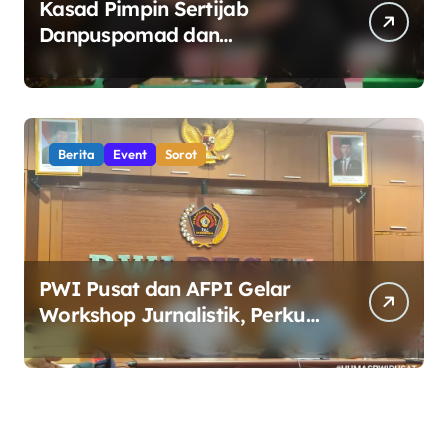
Kasad Pimpin Sertijab
Danpuspomad dan
Dansecapaad, Tegaskan
Penguatan Organisasi TNI AD
yang Adaptif dan Profesional
Berita
Event
Sorot
PWI Pusat dan AFPI Gelar
Workshop Jurnalistik, Perkuat
Literasi Keuangan Digital bagi
Insan Pers