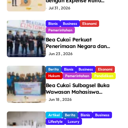
dengan Expense Ratio
Terendah
Jul 31 , 2026
Bisnis
Business
Ekonomi
Pemerintahan
Bea Cukai Perkuat
Penerimaan Negara dan
Pengawasan, Setor Rp123,8
Jun 23 , 2026
Triliun Hingga Mei 2026
Berita
Bisnis
Business
Ekonomi
Hukum
Pemerintahan
Pendidikan
Bea Cukai Sulbagsel Buka
Wawasan Mahasiswa
Politeknik Bosowa tentang
Jun 18 , 2026
Pengawasan Perdagangan
dan Pencegahan Barang
Artikel
Berita
Bisnis
Business
Ilegal
Lifestyle
Luxury