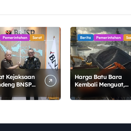
Pemerintahan
Sorot
Berita
Pemerintahan
So
at Kejaksaan
Harga Batu Bara
ndeng BNSP
Kembali Menguat,
n Sertifikasi
Ditopang Lonjakan
i Jaksa
Harga Minyak dan
Pasokan Ketat di
China