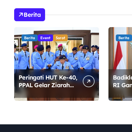
Berita
Berita
Event
Sorot
Berita
Peringati HUT Ke-40,
Badikl
PPAL Gelar Ziarah
RI Ga
dan Tabur Bunga di
Siapka
TMP Kalibata
Profes