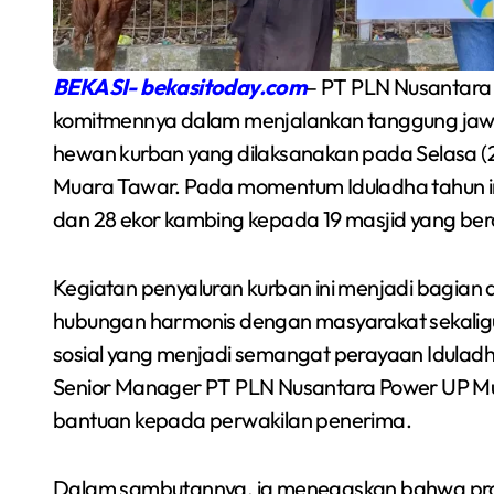
BEKASI- bekasitoday.com
– PT PLN Nusantara
komitmennya dalam menjalankan tanggung jawa
hewan kurban yang dilaksanakan pada Selasa (2
Muara Tawar. Pada momentum Iduladha tahun in
dan 28 ekor kambing kepada 19 masjid yang bera
Kegiatan penyaluran kurban ini menjadi bagia
Semarakkan Budaya
hubungan harmonis dengan masyarakat sekalig
sosial yang menjadi semangat perayaan Iduladh
an
Gowes Malam, Warga
Senior Manager PT PLN Nusantara Power UP Mu
Inisiasi Gerakan Night
Redaksi Bekasi Today
Agu 1, 2026
bantuan kepada perwakilan penerima.
Ride Rutin di Babelan
a
Dalam sambutannya, ia menegaskan bahwa pro