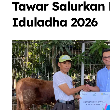
Tawar Salurkan
Iduladha 2026
Sorot
Berita
Olah Raga
Sorot