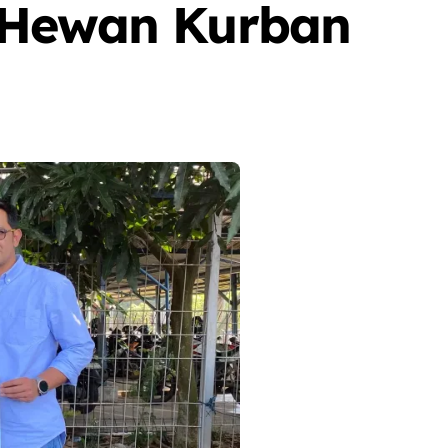
 Hewan Kurban
Berita
Event
Olah Raga
Sorot