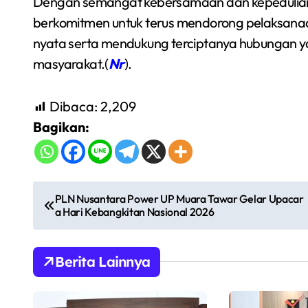
Dengan semangat kebersamaan dan kepedulia
berkomitmen untuk terus mendorong pelaksana
nyata serta mendukung terciptanya hubungan 
masyarakat.(
Nr
).
Dibaca:
2,209
Bagikan:
N
PLN Nusantara Power UP Muara Tawar Gelar Upacar
a Hari Kebangkitan Nasional 2026
a
v
Berita Lainnya
i
g