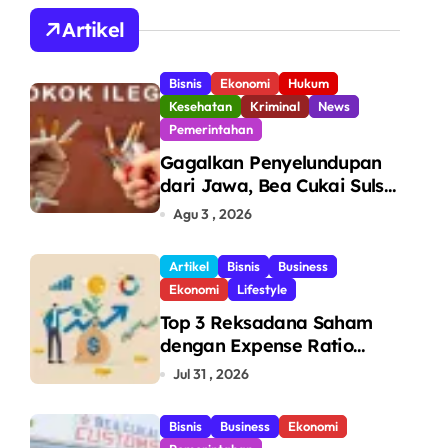
A
Artikel
Bisnis
Ekonomi
Hukum
Kesehatan
Kriminal
News
Pemerintahan
Gagalkan Penyelundupan
dari Jawa, Bea Cukai Sulsel
Sita 7,8 Juta Batang Rokok
Agu 3 , 2026
Ilegal Bernilai Rp11,6 Miliar
di Makassar
Artikel
Bisnis
Business
Ekonomi
Lifestyle
Top 3 Reksadana Saham
dengan Expense Ratio
Terendah
Jul 31 , 2026
Bisnis
Business
Ekonomi