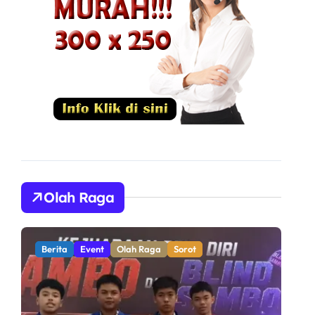
Olah Raga
Berita
Olah Raga
Sorot