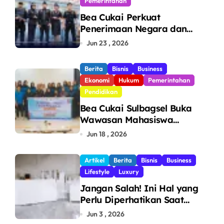
Pemerintahan
Bea Cukai Perkuat
Penerimaan Negara dan
Pengawasan, Setor Rp123,8
Jun 23 , 2026
Triliun Hingga Mei 2026
Berita
Bisnis
Business
Ekonomi
Hukum
Pemerintahan
Pendidikan
Bea Cukai Sulbagsel Buka
Wawasan Mahasiswa
Politeknik Bosowa tentang
Jun 18 , 2026
Pengawasan Perdagangan
dan Pencegahan Barang
Artikel
Berita
Bisnis
Business
Ilegal
Lifestyle
Luxury
Jangan Salah! Ini Hal yang
Perlu Diperhatikan Saat
Pasang Big Slab
Jun 3 , 2026