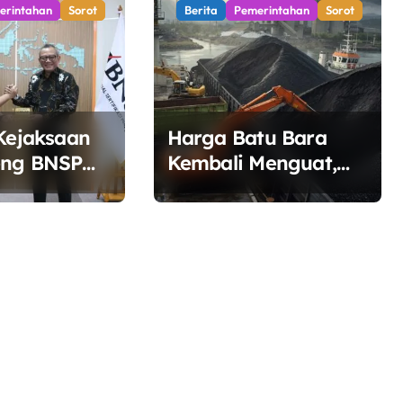
erintahan
Sorot
Berita
Pemerintahan
Sorot
 Kejaksaan
Harga Batu Bara
eng BNSP
Kembali Menguat,
ertifikasi
Ditopang Lonjakan
aksa
Harga Minyak dan
Pasokan Ketat di
China