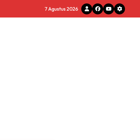
7 Agustus 2026
tal
 Pemkot Tomohon
e Ilegal
 Diminta Waspadai Hoaks
rmasi Dunia Kerja
 Tirta Bhagasasi Diusut Objektif