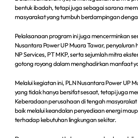
bentuk ibadah, tetapi juga sebagai sarana me
masyarakat yang tumbuh berdampingan dengan 
Pelaksanaan program ini juga mencerminkan sema
Nusantara Power UP Muara Tawar, penyaluran h
NP Services, PT MKP, serta sejumlah mitra ekst
gotong royong dalam menghadirkan manfaat yan
Melalui kegiatan ini, PLN Nusantara Power UP 
yang tidak hanya bersifat sesaat, tetapi juga 
Keberadaan perusahaan di tengah masyarakat d
baik melalui keandalan penyediaan energi maupu
terhadap kebutuhan lingkungan sekitar.