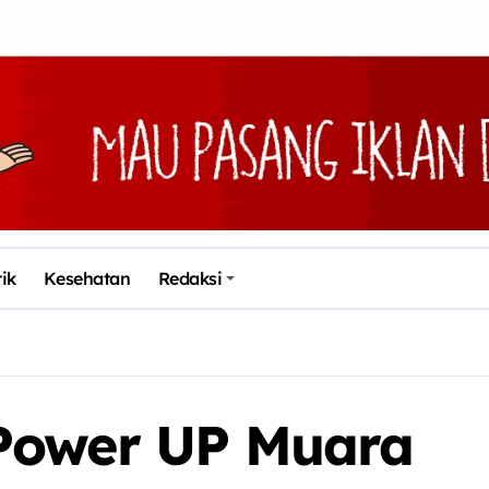
tik
Kesehatan
Redaksi
Power UP Muara