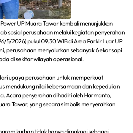
 Power UP Muara Tawar kembali menunjukkan
b sosial perusahaan melalui kegiatan penyerahan
6/5/2026) pukul 09.30 WIB di Area Parkir Luar UP
i, perusahaan menyalurkan sebanyak 6 ekor sapi
da di sekitar wilayah operasional.
n dari upaya perusahaan untuk memperkuat
Siswa SMPN 1
us mendukung nilai kebersamaan dan kepedulian
a. Acara penyerahan dihadiri oleh Harmanto,
Cikarang Selatan Raih
ara Tawar, yang secara simbolis menyerahkan
Medali Perak di
Redaksi Bekasi Today
Jul 30, 2026
Kejuaraan Sambo
Open Gubernur Cup
gram kurban tidak hanya dimaknai sebagai