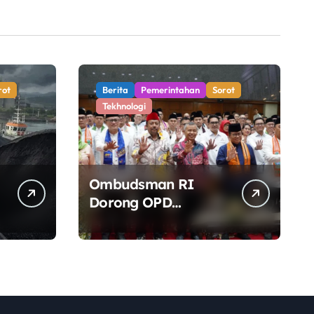
rot
Berita
Pemerintahan
Sorot
Tekhnologi
Ombudsman RI
Dorong OPD
Pemprov DKI
Jakarta Lebih
Responsif Hadapi
Keluhan Publik di
Era Digital