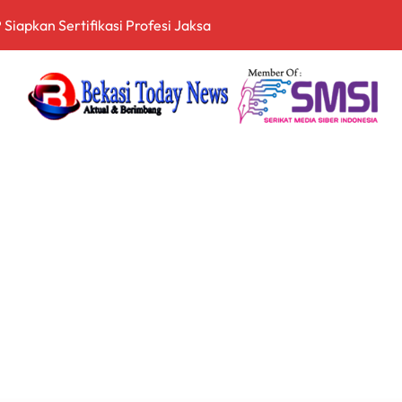
itopang Lonjakan Harga Minyak dan Pasokan Ketat di China
I Jakarta Lebih Responsif Hadapi Keluhan Publik di Era Digi
 Perkuat Sinergi Pembangunan Daerah Lewat Audiensi dengan
 Keuangan Digital, Edukasi Masyarakat Waspadai Pinjaman Onlin
an Nasional Tetap Kondusif Jelang HUT ke-81 RI, Masyarakat
an Kompetensi Lulusan Perguruan Tinggi untuk Hadapi Transfo
nganan Mosi Tidak Percaya, Purnabakti Minta Polemik Perumda
Wamen ESDM, Perkuat Sinergi Kawal Tata Kelola Sektor Energi
arah dan Tabur Bunga di TMP Kalibata