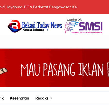
ih Terbuka, Pemerintah Diminta Buka Ruang Dialog
 Sampah Berbasis Teknologi Pirolisis
, Bea Cukai Ngurah Rai Bali Gagalkan Penyelundupan 10 Kilo
en Bekasi Gelar Aksi di Depan Pemkab, Soroti Kinerja DLH
arah dan Tabur Bunga di TMP Kalibata
Siapkan Sertifikasi Profesi Jaksa
itopang Lonjakan Harga Minyak dan Pasokan Ketat di China
I Jakarta Lebih Responsif Hadapi Keluhan Publik di Era Digi
Kabupaten Bekasi ke-76, Pemdes Muara bakti Gotong Royong P
tik
Kesehatan
Redaksi