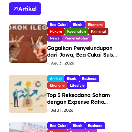
A
Artikel
Bea Cukai
Bisnis
Ekonomi
Hukum
Kesehatan
Kriminal
News
Pemerintahan
Gagalkan Penyelundupan
dari Jawa, Bea Cukai Sulsel
Sita 7,8 Juta Batang Rokok
Agu 3 , 2026
Ilegal Bernilai Rp11,6 Miliar
di Makassar
Artikel
Bisnis
Business
Ekonomi
Lifestyle
Top 3 Reksadana Saham
dengan Expense Ratio
Terendah
Jul 31 , 2026
Bea Cukai
Bisnis
Business