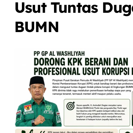
Usut Tuntas Dug
BUMN
Sorot
Berita
Olah Raga
Sorot