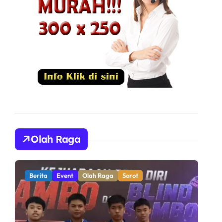
Olah Raga
Berita
Olah Raga
Sorot