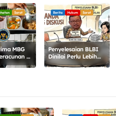
ehatan
Sorot
Berita
Hukum
Sorot
rima MBG
Penyelesaian BLBI
eracunan di
Dinilai Perlu Lebih
, BGN
Terbuka, Pemerintah
Diminta Buka Ruang
san
Dialog
n Pangan