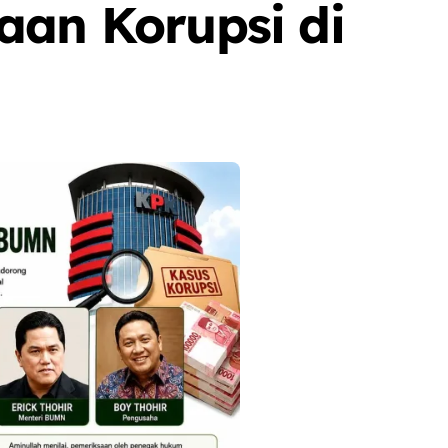
aan Korupsi di
Berita
Event
Olah Raga
Sorot