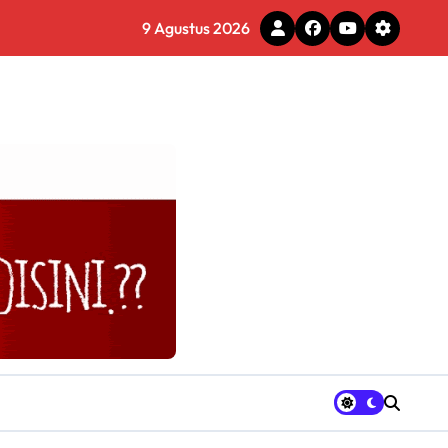
9 Agustus 2026
gram Ganja Asal Thailand
tal
ercantik Jembatan CBL