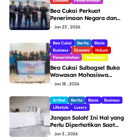
Ekonomi
Pemerintahan
Bea Cukai Perkuat
Penerimaan Negara dan
Pengawasan, Setor Rp123,8
Jun 23 , 2026
Triliun Hingga Mei 2026
Bea Cukai
Berita
Bisnis
Business
Ekonomi
Hukum
Pemerintahan
Pendidikan
Bea Cukai Sulbagsel Buka
Wawasan Mahasiswa
Politeknik Bosowa tentang
Jun 18 , 2026
Pengawasan Perdagangan
dan Pencegahan Barang
Artikel
Berita
Bisnis
Business
Ilegal
Lifestyle
Luxury
Jangan Salah! Ini Hal yang
Perlu Diperhatikan Saat
Pasang Big Slab
Jun 3 , 2026