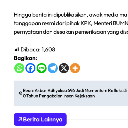
Hingga berita ini dipublikasikan, awak media 
tanggapan resmi dari pihak KPK, Menteri BUMN E
pernyataan dan desakan pemeriksaan yang disa
Dibaca:
1,608
Bagikan:
N
Reuni Akbar Adhyaksa 696 Jadi Momentum Refleksi 3
a
0 Tahun Pengabdian Insan Kejaksaan
v
i
Berita Lainnya