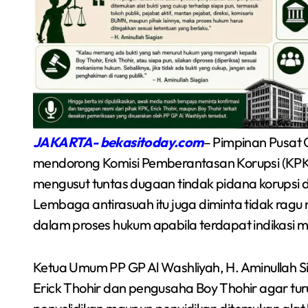
JAKARTA- bekasitoday.com
– Pimpinan Pusat 
mendorong Komisi Pemberantasan Korupsi (KPK) 
mengusut tuntas dugaan tindak pidana korupsi 
Semarakkan Budaya
Lembaga antirasuah itu juga diminta tidak rag
an
Gowes Malam, Warga
dalam proses hukum apabila terdapat indikasi m
Inisiasi Gerakan Night
Redaksi Bekasi Today
Agu 1, 2026
Ketua Umum PP GP Al Washliyah, H. Aminullah S
Ride Rutin di Babelan
Erick Thohir dan pengusaha Boy Thohir agar tur
a