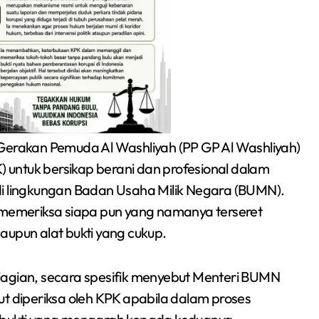
Gerakan Pemuda Al Washliyah (PP GP Al Washliyah)
untuk bersikap berani dan profesional dalam
di lingkungan Badan Usaha Milik Negara (BUMN).
Siswa SMPN 1
u memeriksa siapa pun yang namanya terseret
Cikarang Selatan Raih
aupun alat bukti yang cukup.
Medali Perak di
Redaksi Bekasi Today
Jul 30, 2026
iagian, secara spesifik menyebut Menteri BUMN
Kejuaraan Sambo
ut diperiksa oleh KPK apabila dalam proses
Open Gubernur Cup