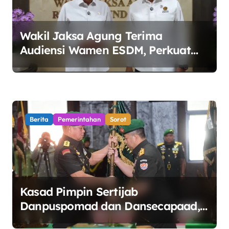
Wakil Jaksa Agung Terima
Audiensi Wamen ESDM, Perkuat
Sinergi Kawal Tata Kelola Sektor
Energi
Berita
Pemerintahan
Sorot
Kasad Pimpin Sertijab
Danpuspomad dan Dansecapaad,
Tegaskan Penguatan Organisasi