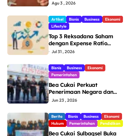
Juta Batang Rokok Ilegal
Agu 3 , 2026
Bernilai Rp11,6 Miliar di
Makassar
Artikel
Bisnis
Business
Ekonomi
Lifestyle
Top 3 Reksadana Saham
dengan Expense Ratio
Terendah
Jul 31 , 2026
Bisnis
Business
Ekonomi
Pemerintahan
Bea Cukai Perkuat
Penerimaan Negara dan
Pengawasan, Setor Rp123,8
Jun 23 , 2026
Triliun Hingga Mei 2026
Berita
Bisnis
Business
Ekonomi
Hukum
Pemerintahan
Pendidikan
Bea Cukai Sulbagsel Buka