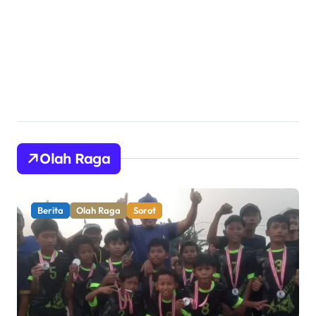
TNI AD yang Adaptif dan
Profesional
Olah Raga
Berita
Olah Raga
Pemerintahan
Sorot