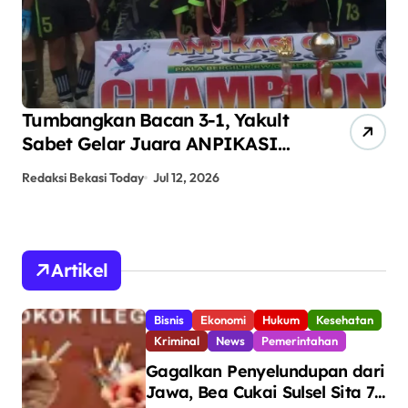
ANPIKASI CUP 2026 Jadi Ajang
Se
Pembinaan Bakat Sepak Bola
Ha
Anak Kampung Teluk Angsan
Ba
Redaksi Bekasi Today
Jun 24, 2026
Red
Bo
Artikel
Bisnis
Ekonomi
Hukum
Kesehatan
Kriminal
News
Pemerintahan
Gagalkan Penyelundupan dari
Jawa, Bea Cukai Sulsel Sita 7,8