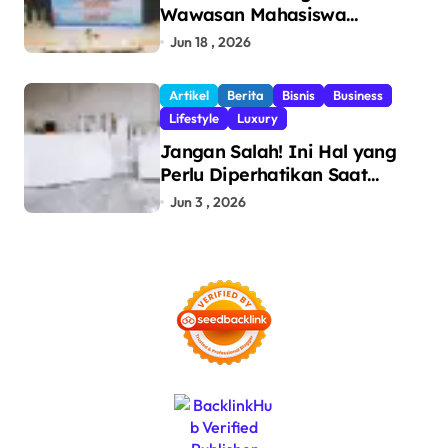
Wawasan Mahasiswa
Politeknik Bosowa tentang
Jun 18 , 2026
Pengawasan Perdagangan
dan Pencegahan Barang
Artikel
Berita
Bisnis
Business
Ilegal
Lifestyle
Luxury
Jangan Salah! Ini Hal yang
Perlu Diperhatikan Saat
Pasang Big Slab
Jun 3 , 2026