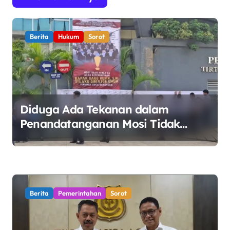
s
i
Berita
Hukum
Sorot
p
o
s
Diduga Ada Tekanan dalam
Penandatanganan Mosi Tidak
Percaya, Purnabakti Minta Polemik
Perumda Tirta Bhagasasi Diusut
Objektif
Berita
Pemerintahan
Sorot