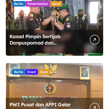
Berita
Pemerintahan
Sorot
Kasad Pimpin Sertijab
Danpuspomad dan
Dansecapaad, Tegaskan
Penguatan Organisasi TNI AD
yang Adaptif dan Profesional
Berita
Event
Sorot
PWI Pusat dan AFPI Gelar