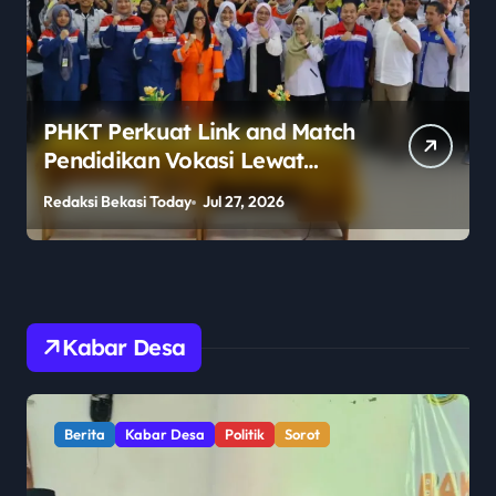
Polemik Legalitas Sekolah
Berlabel Asing Mencuat,
Publik Pertanyakan
Redaksi Bekasi Today
Jul 27, 2026
R
Pengawasan Pemerintah
Kabar Desa
Berita
Kabar Desa
Politik
Sorot