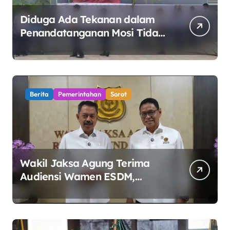
Diduga Ada Tekanan dalam
Penandatanganan Mosi Tidak
Percaya, Purnabakti Minta
Polemik Perumda Tirta
Bhagasasi Diusut Objektif
Berita
Pemerintahan
Sorot
Wakil Jaksa Agung Terima
Audiensi Wamen ESDM,
Perkuat Sinergi Kawal Tata
Kelola Sektor Energi