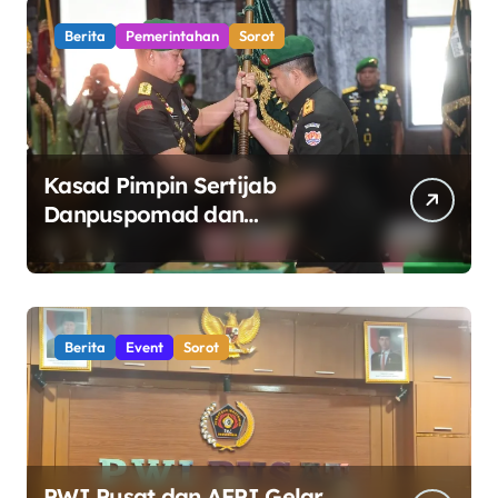
Berita
Pemerintahan
Sorot
Kasad Pimpin Sertijab
Danpuspomad dan
Dansecapaad, Tegaskan
Penguatan Organisasi TNI AD
yang Adaptif dan Profesional
Berita
Event
Sorot
PWI Pusat dan AFPI Gelar