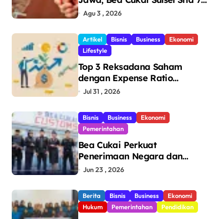
Juta Batang Rokok Ilegal
Agu 3 , 2026
Bernilai Rp11,6 Miliar di
Makassar
Artikel
Bisnis
Business
Ekonomi
Lifestyle
Top 3 Reksadana Saham
dengan Expense Ratio
Terendah
Jul 31 , 2026
Bisnis
Business
Ekonomi
Pemerintahan
Bea Cukai Perkuat
Penerimaan Negara dan
Pengawasan, Setor Rp123,8
Jun 23 , 2026
Triliun Hingga Mei 2026
Berita
Bisnis
Business
Ekonomi
Hukum
Pemerintahan
Pendidikan