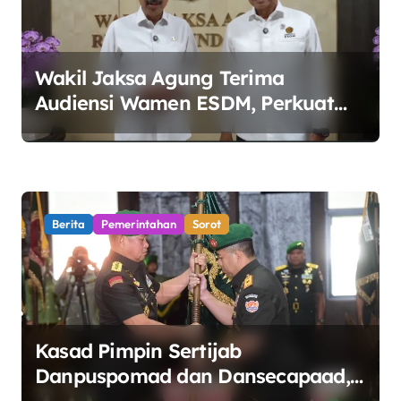
Wakil Jaksa Agung Terima
Audiensi Wamen ESDM, Perkuat
Sinergi Kawal Tata Kelola Sektor
Energi
Berita
Pemerintahan
Sorot
Kasad Pimpin Sertijab
Danpuspomad dan Dansecapaad,
Tegaskan Penguatan Organisasi