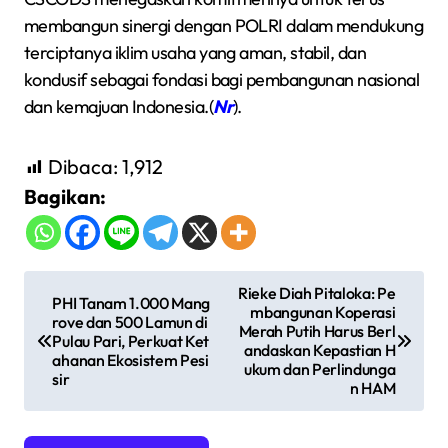
membangun sinergi dengan POLRI dalam mendukung
terciptanya iklim usaha yang aman, stabil, dan
kondusif sebagai fondasi bagi pembangunan nasional
dan kemajuan Indonesia.(
Nr
).
Dibaca:
1,912
Bagikan:
N
Rieke Diah Pitaloka: Pe
PHI Tanam 1.000 Mang
mbangunan Koperasi
a
rove dan 500 Lamun di
Merah Putih Harus Berl
Pulau Pari, Perkuat Ket
v
andaskan Kepastian H
ahanan Ekosistem Pesi
ukum dan Perlindunga
sir
i
n HAM
g