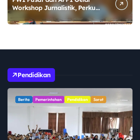
Workshop Jurnalistik, Perkuat
Literasi Keuangan Digital bagi
Insan Pers
Pendidikan
Sorot
Berita
Pendidikan
Sorot