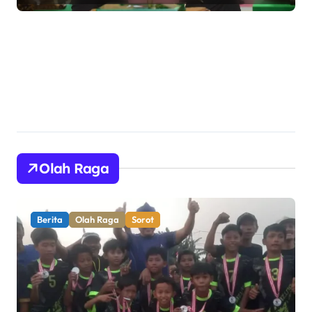
TNI AD yang Adaptif dan
Profesional
Olah Raga
Berita
Olah Raga
Pemerintahan
Sorot