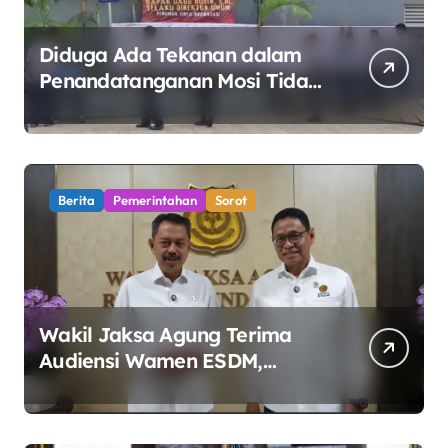
Diduga Ada Tekanan dalam
Penandatanganan Mosi Tidak
Percaya, Purnabakti Minta
Polemik Perumda Tirta
Bhagasasi Diusut Objektif
Berita
Pemerintahan
Sorot
Wakil Jaksa Agung Terima
Audiensi Wamen ESDM,
Perkuat Sinergi Kawal Tata
Kelola Sektor Energi