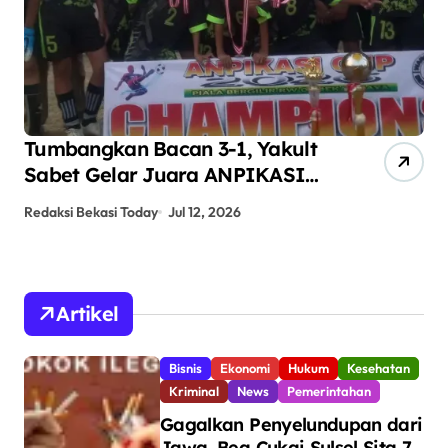
ult
ANPIKASI CUP 2026 Jadi Ajang
SI
Pembinaan Bakat Sepak Bola
Anak Kampung Teluk Angsan
Redaksi Bekasi Today
Jun 24, 2026
Artikel
Bisnis
Ekonomi
Hukum
Kesehatan
Kriminal
News
Pemerintahan
Gagalkan Penyelundupan dari
Jawa, Bea Cukai Sulsel Sita 7,8