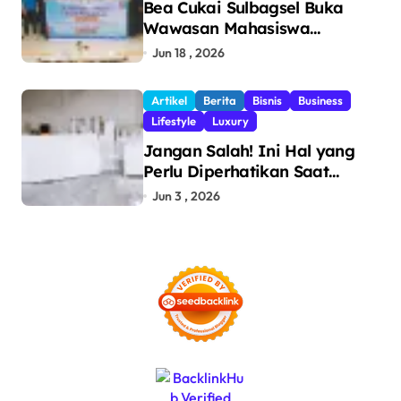
Bea Cukai Sulbagsel Buka
Wawasan Mahasiswa
Politeknik Bosowa tentang
Jun 18 , 2026
Pengawasan Perdagangan
dan Pencegahan Barang
Artikel
Berita
Bisnis
Business
Ilegal
Lifestyle
Luxury
Jangan Salah! Ini Hal yang
Perlu Diperhatikan Saat
Pasang Big Slab
Jun 3 , 2026