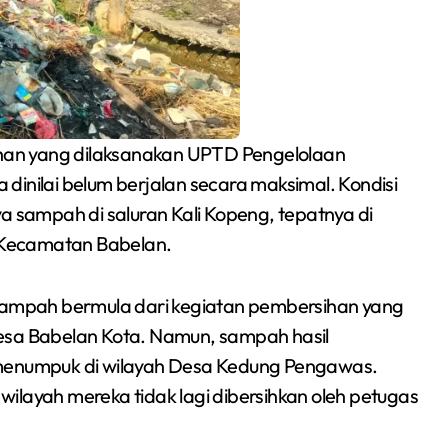
han yang dilaksanakan UPTD Pengelolaan
dinilai belum berjalan secara maksimal. Kondisi
sampah di saluran Kali Kopeng, tepatnya di
 Kecamatan Babelan.
Siswa SMPN 1
ampah bermula dari kegiatan pembersihan yang
Cikarang Selatan Raih
esa Babelan Kota. Namun, sampah hasil
Medali Perak di
 menumpuk di wilayah Desa Kedung Pengawas.
Redaksi Bekasi Today
Jul 30, 2026
Kejuaraan Sambo
ilayah mereka tidak lagi dibersihkan oleh petugas
Open Gubernur Cup