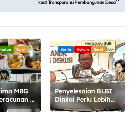
kuat Transparansi Pembangunan Desa
ehatan
Sorot
Berita
Hukum
Sorot
rima MBG
Penyelesaian BLBI
eracunan di
Dinilai Perlu Lebih
, BGN
Terbuka, Pemerintah
Diminta Buka Ruang
san
Dialog