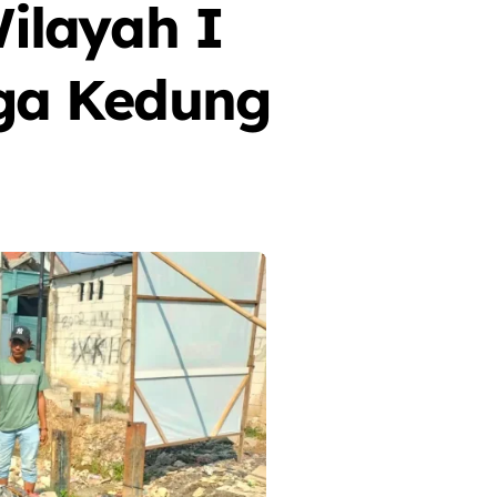
ilayah I
ga Kedung
Berita
Event
Olah Raga
Sorot