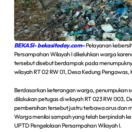
BEKASI- bekasitoday.com–
Pelayanan kebersi
Persampahan Wilayah I dikeluhkan warga karena 
tersebut disebut berdampak pada menumpuknya 
wilayah RT 02 RW 01, Desa Kedung Pengawas,
Semarakkan Budaya
Berdasarkan keterangan warga, penumpukan s
an
Gowes Malam, Warga
dilakukan petugas di wilayah RT 023 RW 003, D
Inisiasi Gerakan Night
pembersihan tersebut justru terbawa arus dan
Redaksi Bekasi Today
Agu 1, 2026
Ride Rutin di Babelan
Warga menilai sampah yang telah berpindah ke w
UPTD Pengelolaan Persampahan Wilayah I.
a