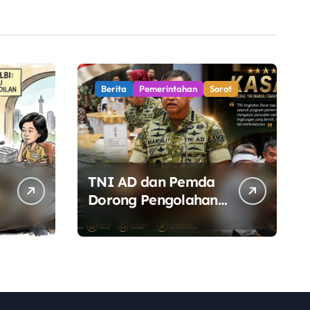
Berita
Pemerintahan
Sorot
TNI AD dan Pemda
Dorong Pengolahan
h
Sampah Berbasis
g
Teknologi Pirolisis