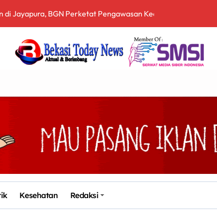
ih Terbuka, Pemerintah Diminta Buka Ruang Dialog
 Sampah Berbasis Teknologi Pirolisis
, Bea Cukai Ngurah Rai Bali Gagalkan Penyelundupan 10 Kilo
en Bekasi Gelar Aksi di Depan Pemkab, Soroti Kinerja DLH
arah dan Tabur Bunga di TMP Kalibata
Siapkan Sertifikasi Profesi Jaksa
itopang Lonjakan Harga Minyak dan Pasokan Ketat di China
I Jakarta Lebih Responsif Hadapi Keluhan Publik di Era Digi
Kabupaten Bekasi ke-76, Pemdes Muara bakti Gotong Royong P
tik
Kesehatan
Redaksi