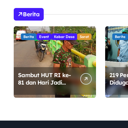
Royong Percantik
Keamana
Jembatan CBL
Berita
Berita
Event
Kabar Desa
Sorot
Berita
Sambut HUT RI ke-
219 P
81 dan Hari Jadi
Diduga
Kabupaten Bekasi
Jayap
ke-76, Pemdes
Perket
Muara bakti Gotong
Penga
Royong Percantik
Keama
Jembatan CBL