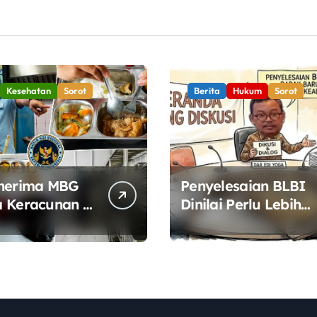
n Pangan
Kesehatan
Sorot
Berita
Hukum
Sorot
enerima MBG
Penyelesaian BLBI
 Keracunan di
Dinilai Perlu Lebih
ura, BGN
Terbuka, Pemerinta
at
Diminta Buka Ruan
wasan
Dialog
nan Pangan