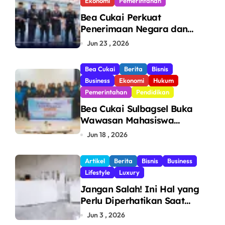
Ekonomi
Pemerintahan
Bea Cukai Perkuat
Penerimaan Negara dan
Pengawasan, Setor Rp123,8
Jun 23 , 2026
Triliun Hingga Mei 2026
Bea Cukai
Berita
Bisnis
Business
Ekonomi
Hukum
Pemerintahan
Pendidikan
Bea Cukai Sulbagsel Buka
Wawasan Mahasiswa
Politeknik Bosowa tentang
Jun 18 , 2026
Pengawasan Perdagangan
dan Pencegahan Barang
Artikel
Berita
Bisnis
Business
Ilegal
Lifestyle
Luxury
Jangan Salah! Ini Hal yang
Perlu Diperhatikan Saat
Pasang Big Slab
Jun 3 , 2026