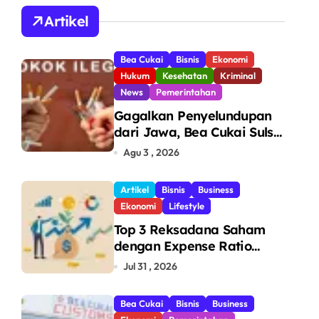
A
Artikel
Bea Cukai
Bisnis
Ekonomi
Hukum
Kesehatan
Kriminal
News
Pemerintahan
Gagalkan Penyelundupan
dari Jawa, Bea Cukai Sulsel
Sita 7,8 Juta Batang Rokok
Agu 3 , 2026
Ilegal Bernilai Rp11,6 Miliar
di Makassar
Artikel
Bisnis
Business
Ekonomi
Lifestyle
Top 3 Reksadana Saham
dengan Expense Ratio
Terendah
Jul 31 , 2026
Bea Cukai
Bisnis
Business