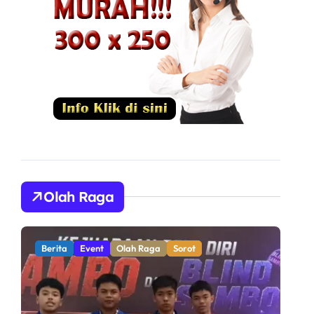
Olah Raga
Berita
Olah Raga
Sorot