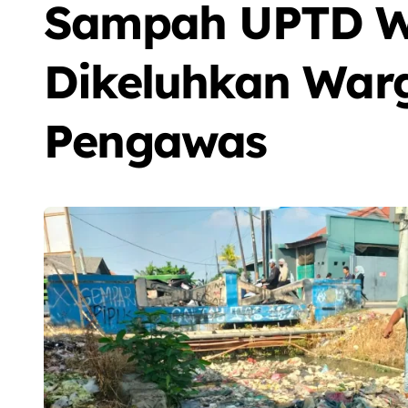
Sampah UPTD W
Dikeluhkan War
Pengawas
Sorot
Berita
Olah Raga
Sorot