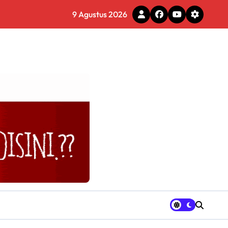
9 Agustus 2026
gram Ganja Asal Thailand
tal
ercantik Jembatan CBL