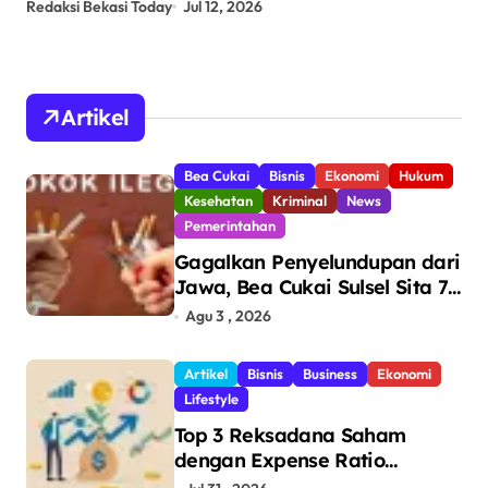
Redaksi Bekasi Today
Jun 24, 2026
Red
Bo
Artikel
Bea Cukai
Bisnis
Ekonomi
Hukum
Kesehatan
Kriminal
News
Pemerintahan
Gagalkan Penyelundupan dari
Jawa, Bea Cukai Sulsel Sita 7,8
Juta Batang Rokok Ilegal
Agu 3 , 2026
Bernilai Rp11,6 Miliar di
Makassar
Artikel
Bisnis
Business
Ekonomi
Lifestyle
Top 3 Reksadana Saham
dengan Expense Ratio
Terendah