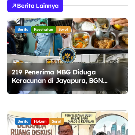
Berita Lainnya
a
s
i
Berita
Kesehatan
Sorot
p
o
s
219 Penerima MBG Diduga
Keracunan di Jayapura, BGN
Perketat Pengawasan Keamanan
Pangan
Berita
Hukum
Sorot