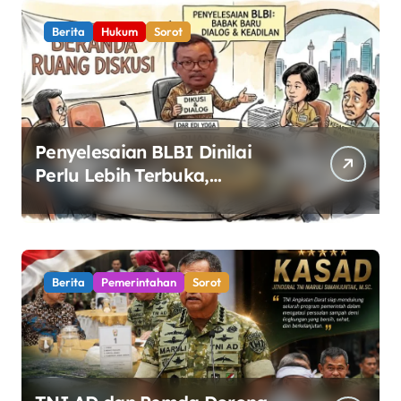
Berita
Hukum
Sorot
Penyelesaian BLBI Dinilai
Perlu Lebih Terbuka,
Pemerintah Diminta Buka
Ruang Dialog
Berita
Pemerintahan
Sorot