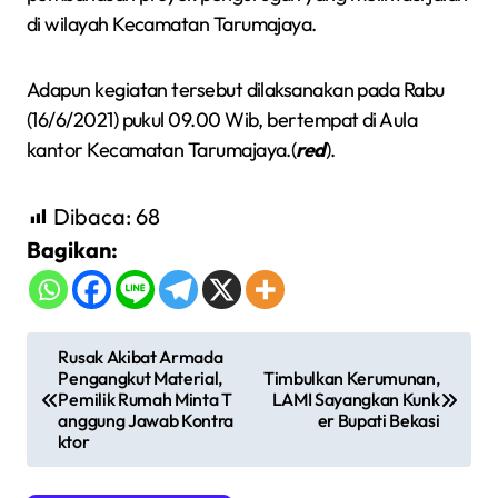
di wilayah Kecamatan Tarumajaya.
Adapun kegiatan tersebut dilaksanakan pada Rabu
(16/6/2021) pukul 09.00 Wib, bertempat di Aula
kantor Kecamatan Tarumajaya.(
red
).
Dibaca:
68
Bagikan:
N
Rusak Akibat Armada
Pengangkut Material,
Timbulkan Kerumunan,
a
Pemilik Rumah Minta T
LAMI Sayangkan Kunk
v
anggung Jawab Kontra
er Bupati Bekasi
ktor
i
g