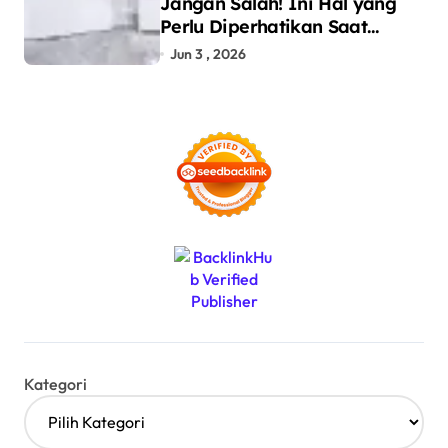
Jangan Salah! Ini Hal yang
Perlu Diperhatikan Saat
Pasang Big Slab
Jun 3 , 2026
Kategori