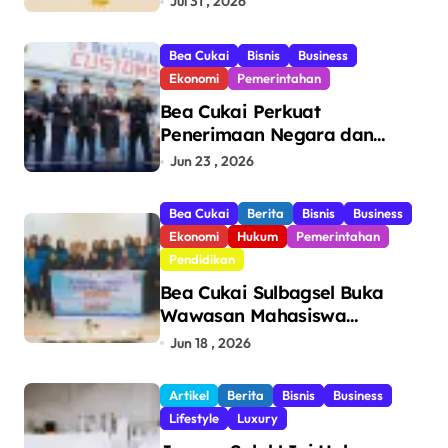
Jul 31 , 2026
Bea Cukai
Bisnis
Business
Ekonomi
Pemerintahan
Bea Cukai Perkuat
Penerimaan Negara dan
Pengawasan, Setor Rp123,8
Jun 23 , 2026
Triliun Hingga Mei 2026
Bea Cukai
Berita
Bisnis
Business
Ekonomi
Hukum
Pemerintahan
Pendidikan
Bea Cukai Sulbagsel Buka
Wawasan Mahasiswa
Politeknik Bosowa tentang
Jun 18 , 2026
Pengawasan Perdagangan
dan Pencegahan Barang
Artikel
Berita
Bisnis
Business
Ilegal
Lifestyle
Luxury