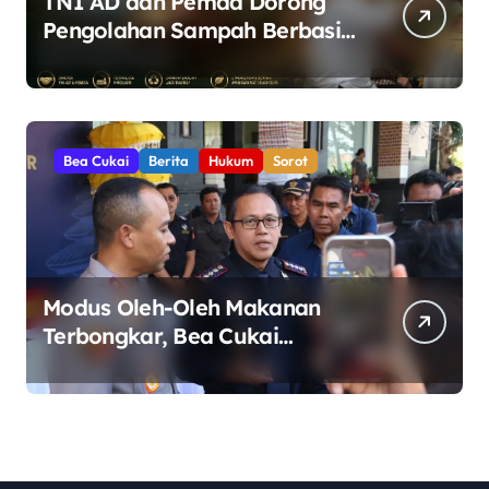
TNI AD dan Pemda Dorong
Pengolahan Sampah Berbasis
Teknologi Pirolisis
Bea Cukai
Berita
Hukum
Sorot
Modus Oleh-Oleh Makanan
Terbongkar, Bea Cukai
Ngurah Rai Bali Gagalkan
Penyelundupan 10 Kilogram
Ganja Asal Thailand