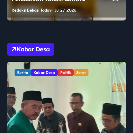
Publik Pertanyakan
Redaksi Bekasi Today
Jul 27, 2026
R
Pengawasan Pemerintah
Kabar Desa
Berita
Kabar Desa
Politik
Sorot