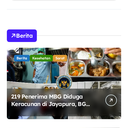
Berita
Berita
Kesehatan
Sorot
219 Penerima MBG Diduga
Keracunan di Jayapura, BGN
Perketat Pengawasan
Keamanan Pangan