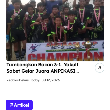
Tumbangkan Bacan 3-1, Yakult
AN
Sabet Gelar Juara ANPIKASI
Pe
CUP 2026
An
Redaksi Bekasi Today
Jul 12, 2026
Red
Artikel