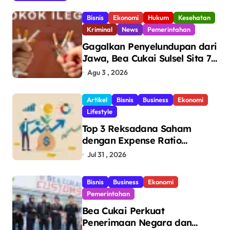
Bisnis
Ekonomi
Hukum
Kesehatan
Kriminal
News
Pemerintahan
Gagalkan Penyelundupan dari
Jawa, Bea Cukai Sulsel Sita 7,8
Juta Batang Rokok Ilegal
Agu 3 , 2026
Bernilai Rp11,6 Miliar di
Makassar
Artikel
Bisnis
Business
Ekonomi
Lifestyle
Top 3 Reksadana Saham
dengan Expense Ratio
Terendah
Jul 31 , 2026
Bisnis
Business
Ekonomi
Pemerintahan
Bea Cukai Perkuat
Penerimaan Negara dan