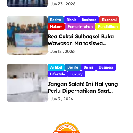
Pengawasan, Setor Rp123,8
Jun 23 , 2026
Triliun Hingga Mei 2026
Berita
Bisnis
Business
Ekonomi
Hukum
Pemerintahan
Pendidikan
Bea Cukai Sulbagsel Buka
Wawasan Mahasiswa
Politeknik Bosowa tentang
Jun 18 , 2026
Pengawasan Perdagangan
dan Pencegahan Barang
Artikel
Berita
Bisnis
Business
Ilegal
Lifestyle
Luxury
Jangan Salah! Ini Hal yang
Perlu Diperhatikan Saat
Pasang Big Slab
Jun 3 , 2026