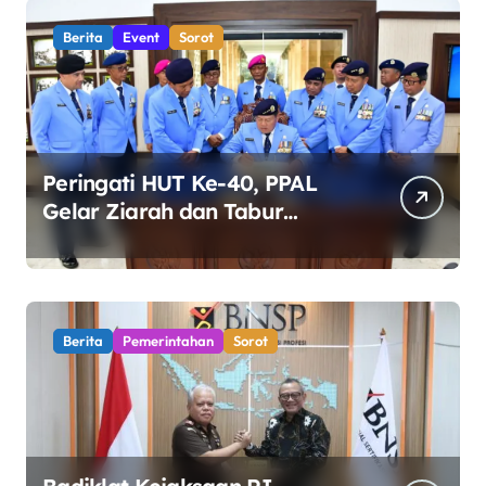
Berita
Event
Sorot
Peringati HUT Ke-40, PPAL
Gelar Ziarah dan Tabur
Bunga di TMP Kalibata
Berita
Pemerintahan
Sorot