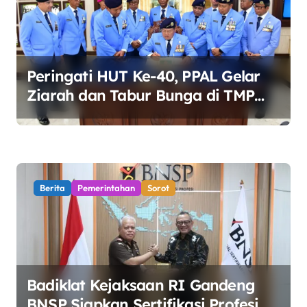
p
o
s
Peringati HUT Ke-40, PPAL Gelar
Ziarah dan Tabur Bunga di TMP
Kalibata
Berita
Pemerintahan
Sorot
Badiklat Kejaksaan RI Gandeng
BNSP Siapkan Sertifikasi Profesi