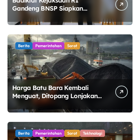
Badiklat Kejaksaan RI
Gandeng BNSP Siapkan
Sertifikasi Profesi Jaksa
Berita
Pemerintahan
Sorot
Harga Batu Bara Kembali
Menguat, Ditopang Lonjakan
Harga Minyak dan Pasokan
Ketat di China
Berita
Pemerintahan
Sorot
Tekhnologi