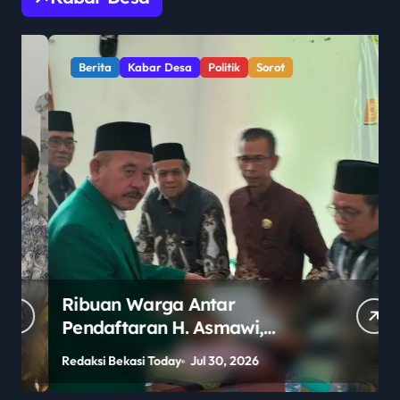
Berita
Kabar Desa
Politik
Sorot
Ribuan Warga Antar
Pendaftaran H. Asmawi,
Dukungan Menggema:
Redaksi Bekasi Today
Jul 30, 2026
R
“Lanjutkan!”