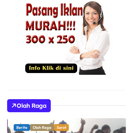
Olah Raga
Berita
Olah Raga
Sorot