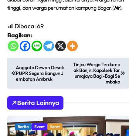
tinggi, dan warga perumahan kampung Bogor.(
Nr
).
Dibaca:
69
Bagikan:
N
Tinjau Warga Terdamp
Anggota Dewan Desak
ak Banjir, Kapolsek Tar
a
PUPR Segera Bangun J
umajaya Bagi-Bagi Se
embatan Ambruk
v
mbako
i
g
Berita Lainnya
a
s
Berita
Event
Sorot
i