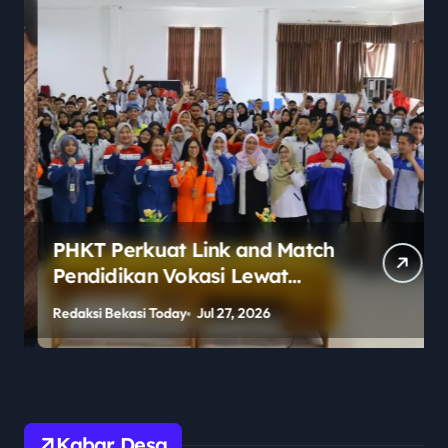
PHKT Perkuat Link and Match
Pendidikan Vokasi Lewat
Program Guru Tamu di SMKN
Redaksi Bekasi Today
Jul 27, 2026
R
2 Penajam Paser Utara
Kabar Desa