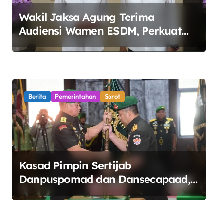
Wakil Jaksa Agung Terima
Audiensi Wamen ESDM, Perkuat
Sinergi Kawal Tata Kelola Sektor
Energi
Berita
Pemerintahan
Sorot
Kasad Pimpin Sertijab
Danpuspomad dan Dansecapaad,
Tegaskan Penguatan Organisasi
TNI AD yang Adaptif dan