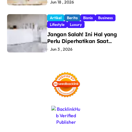
Politeknik Bosowa tentang
Jun 18 , 2026
Pengawasan Perdagangan
dan Pencegahan Barang
Artikel
Berita
Bisnis
Business
Ilegal
Lifestyle
Luxury
Jangan Salah! Ini Hal yang
Perlu Diperhatikan Saat
Pasang Big Slab
Jun 3 , 2026