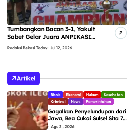
ANPIKASI CUP 2026 Jadi Ajang
Se
Pembinaan Bakat Sepak Bola
Ha
Anak Kampung Teluk Angsan
Ba
Redaksi Bekasi Today
Jun 24, 2026
Red
Bo
Artikel
Bisnis
Ekonomi
Hukum
Kesehatan
Kriminal
News
Pemerintahan
Gagalkan Penyelundupan dari
Jawa, Bea Cukai Sulsel Sita 7,8
Juta Batang Rokok Ilegal
Agu 3 , 2026
Bernilai Rp11,6 Miliar di