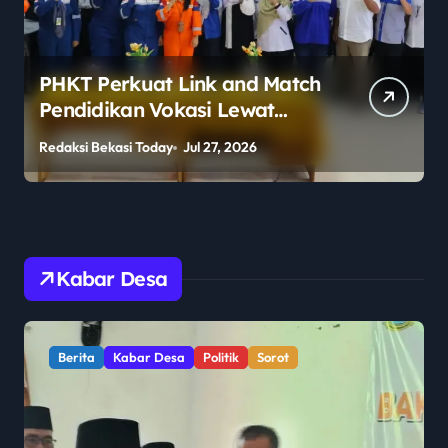
Polemik Legalitas Sekolah
Berlabel Asing Mencuat,
Publik Pertanyakan
Redaksi Bekasi Today
Jul 27, 2026
R
Pengawasan Pemerintah
Kabar Desa
Berita
Kabar Desa
Politik
Sorot