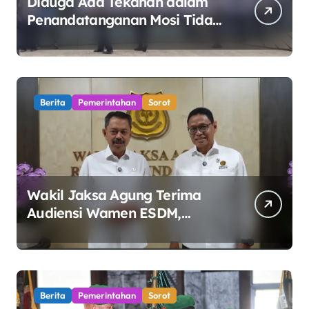
Diduga Ada Tekanan dalam
Penandatanganan Mosi Tidak
Percaya, Purnabakti Minta
Polemik Perumda Tirta
Bhagasasi Diusut Objektif
Berita
Pemerintahan
Sorot
Wakil Jaksa Agung Terima
Audiensi Wamen ESDM,
Perkuat Sinergi Kawal Tata
Kelola Sektor Energi
Berita
Pemerintahan
Sorot