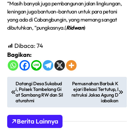
“Masih banyak juga pembangunan jalan lingkungan,
leningan juga bantuan-bantuan untuk para petani
yang ada di Cabangbungin, yang memang sangat
dibutuhkan, “pungkasnya.(
Ridwan
)
Dibaca:
74
Bagikan:
N
Datangi Desa Sukabud
Pemusnahan Barbuk K
i, Polsek Tambelang Gi
ejari Bekasi Tertutup, I
a
at Sambang RW dan Sil
nstruksi Jaksa Agung D
v
aturahmi
iabaikan
i
g
Berita Lainnya
a