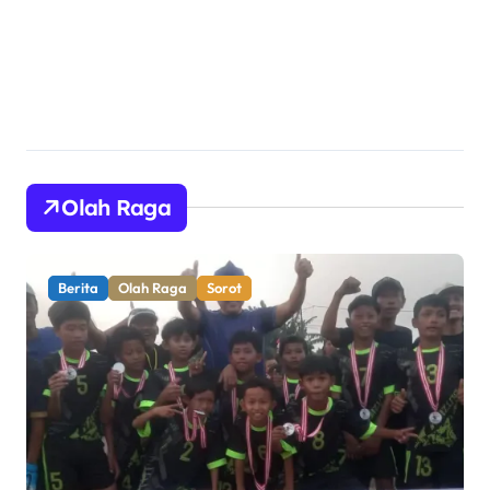
Profesional
Olah Raga
Berita
Olah Raga
Pemerintahan
Sorot