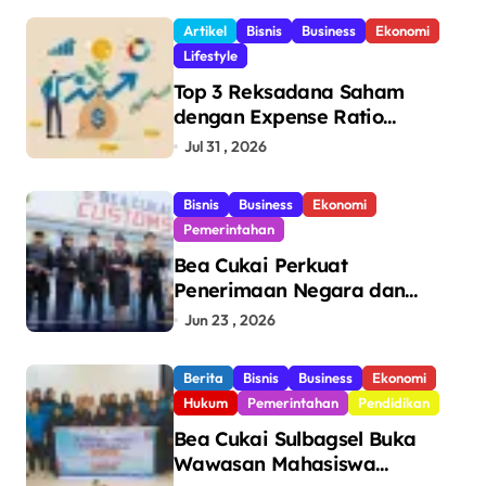
Makassar
Artikel
Bisnis
Business
Ekonomi
Lifestyle
Top 3 Reksadana Saham
dengan Expense Ratio
Terendah
Jul 31 , 2026
Bisnis
Business
Ekonomi
Pemerintahan
Bea Cukai Perkuat
Penerimaan Negara dan
Pengawasan, Setor Rp123,8
Jun 23 , 2026
Triliun Hingga Mei 2026
Berita
Bisnis
Business
Ekonomi
Hukum
Pemerintahan
Pendidikan
Bea Cukai Sulbagsel Buka
Wawasan Mahasiswa