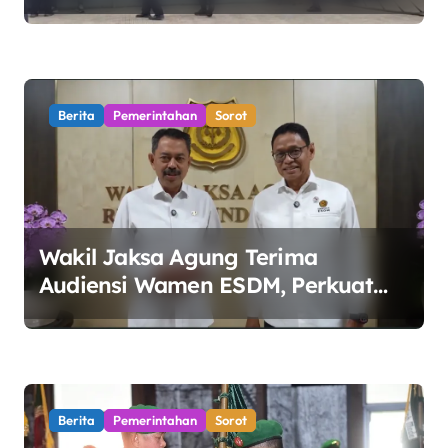
Percaya, Purnabakti Minta Polemik
Perumda Tirta Bhagasasi Diusut
Objektif
Berita
Pemerintahan
Sorot
Wakil Jaksa Agung Terima
Audiensi Wamen ESDM, Perkuat
Sinergi Kawal Tata Kelola Sektor
Energi
Berita
Pemerintahan
Sorot