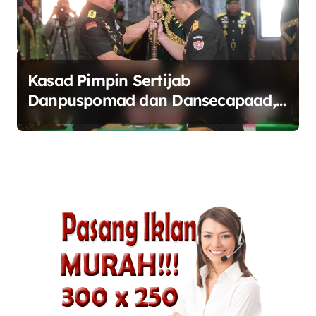
Kasad Pimpin Sertijab
Danpuspomad dan Dansecapaad,
Tegaskan Penguatan Organisasi
TNI AD yang Adaptif dan
Profesional