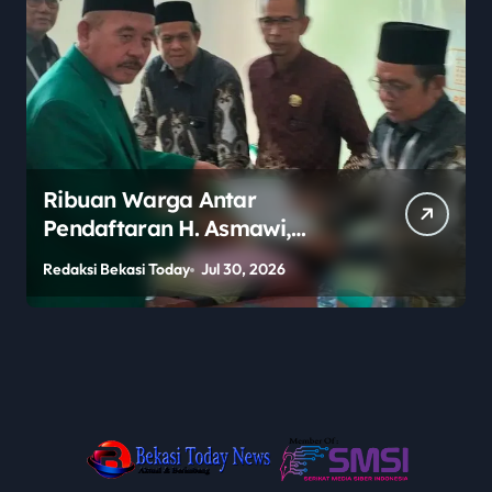
Ribuan Warga Antar
Pendaftaran H. Asmawi,
Dukungan Menggema:
Redaksi Bekasi Today
Jul 30, 2026
R
“Lanjutkan!”