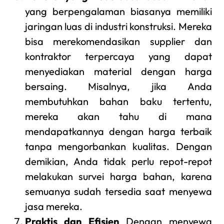
yang berpengalaman biasanya memiliki
jaringan luas di industri konstruksi. Mereka
bisa merekomendasikan supplier dan
kontraktor terpercaya yang dapat
menyediakan material dengan harga
bersaing. Misalnya, jika Anda
membutuhkan bahan baku tertentu,
mereka akan tahu di mana
mendapatkannya dengan harga terbaik
tanpa mengorbankan kualitas. Dengan
demikian, Anda tidak perlu repot-repot
melakukan survei harga bahan, karena
semuanya sudah tersedia saat menyewa
jasa mereka.
Praktis dan Efisien
Dengan menyewa