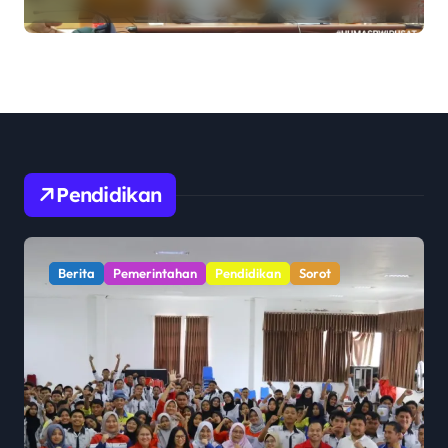
Literasi Keuangan Digital bagi
Insan Pers
Pendidikan
Berita
Pemerintahan
Pendidikan
Sorot