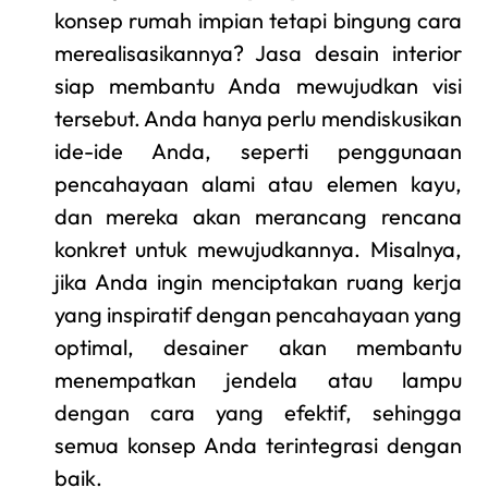
konsep rumah impian tetapi bingung cara
merealisasikannya? Jasa desain interior
siap membantu Anda mewujudkan visi
tersebut. Anda hanya perlu mendiskusikan
ide-ide Anda, seperti penggunaan
pencahayaan alami atau elemen kayu,
dan mereka akan merancang rencana
konkret untuk mewujudkannya. Misalnya,
jika Anda ingin menciptakan ruang kerja
yang inspiratif dengan pencahayaan yang
optimal, desainer akan membantu
menempatkan jendela atau lampu
dengan cara yang efektif, sehingga
semua konsep Anda terintegrasi dengan
baik.