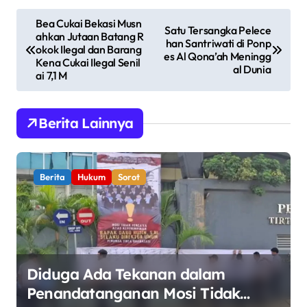
N
Bea Cukai Bekasi Musn
Satu Tersangka Pelece
ahkan Jutaan Batang R
a
han Santriwati di Ponp
okok Ilegal dan Barang
es Al Qona’ah Meningg
v
Kena Cukai Ilegal Senil
al Dunia
ai 7,1 M
i
g
Berita Lainnya
a
s
i
Berita
Hukum
Sorot
p
o
s
Diduga Ada Tekanan dalam
Penandatanganan Mosi Tidak