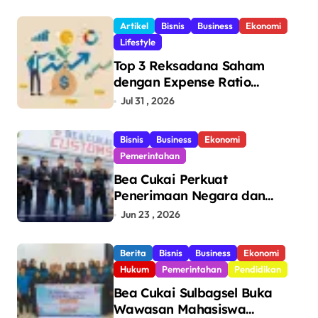
Bernilai Rp11,6 Miliar di
Makassar
Artikel
Bisnis
Business
Ekonomi
Lifestyle
Top 3 Reksadana Saham
dengan Expense Ratio
Terendah
Jul 31 , 2026
Bisnis
Business
Ekonomi
Pemerintahan
Bea Cukai Perkuat
Penerimaan Negara dan
Pengawasan, Setor Rp123,8
Jun 23 , 2026
Triliun Hingga Mei 2026
Berita
Bisnis
Business
Ekonomi
Hukum
Pemerintahan
Pendidikan
Bea Cukai Sulbagsel Buka
Wawasan Mahasiswa