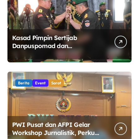
Kasad Pimpin Sertijab
Danpuspomad dan
Dansecapaad, Tegaskan
Penguatan Organisasi TNI AD
yang Adaptif dan Profesional
Berita
Event
Sorot
PWI Pusat dan AFPI Gelar
Workshop Jurnalistik, Perkuat