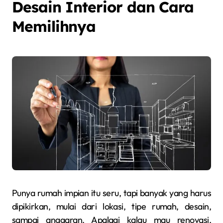
Desain Interior dan Cara
Memilihnya
Punya rumah impian itu seru, tapi banyak yang harus
dipikirkan, mulai dari lokasi, tipe rumah, desain,
sampai anggaran. Apalagi kalau mau renovasi,