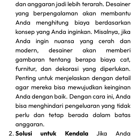
dan anggaran jadi lebih terarah. Desainer
yang berpengalaman akan membantu
Anda menghitung biaya berdasarkan
konsep yang Anda inginkan. Misalnya, jika
Anda ingin nuansa yang cerah dan
modern, desainer akan memberi
gambaran tentang berapa biaya cat,
furnitur, dan dekorasi yang diperlukan.
Penting untuk menjelaskan dengan detail
agar mereka bisa mewujudkan keinginan
Anda dengan baik. Dengan cara ini, Anda
bisa menghindari pengeluaran yang tidak
perlu dan tetap berada dalam batas
anggaran.
Solusi untuk Kendala
Jika Anda