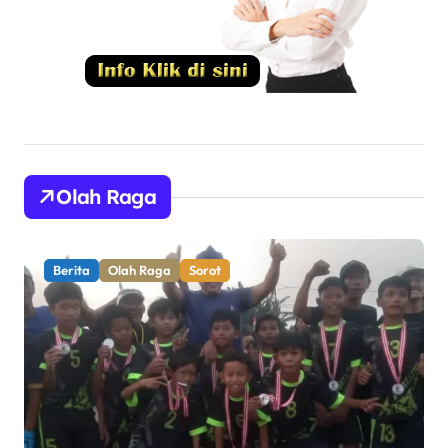
Olah Raga
Berita
Olah Raga
Sorot