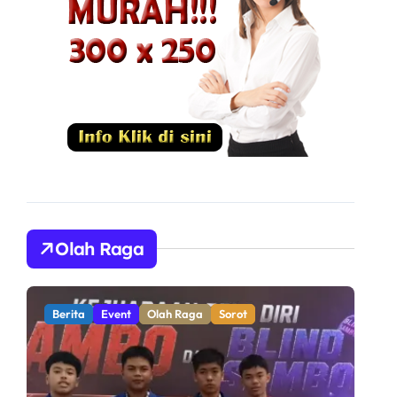
Olah Raga
Berita
Olah Raga
Sorot