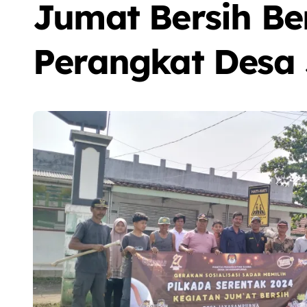
Jumat Bersih B
Perangkat Desa
Sorot
Berita
Olah Raga
Sorot