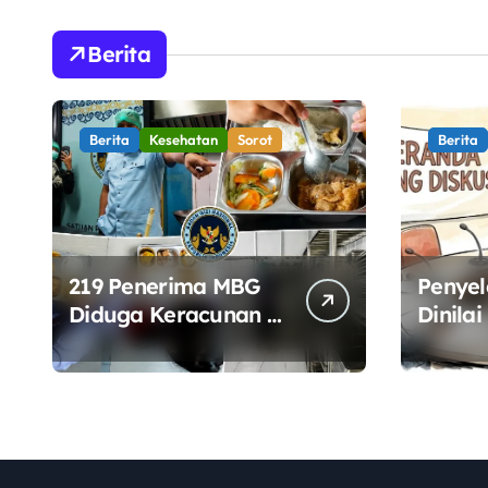
Berita
Berita
Kesehatan
Sorot
Berita
219 Penerima MBG
Penyel
Diduga Keracunan di
Dinilai
Jayapura, BGN
Terbuk
Perketat
Dimin
Pengawasan
Dialog
Keamanan Pangan