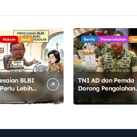
Hukum
Sorot
Berita
Pemerintahan
So
esaian BLBI
TNI AD dan Pemda
 Perlu Lebih
Dorong Pengolahan
a, Pemerintah
Sampah Berbasis
ta Buka Ruang
Teknologi Pirolisis