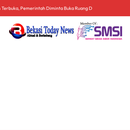
 Sampah Berbasis Teknologi Pirolisis
, Bea Cukai Ngurah Rai Bali Gagalkan Penyelundupan 10 Kilo
en Bekasi Gelar Aksi di Depan Pemkab, Soroti Kinerja DLH
arah dan Tabur Bunga di TMP Kalibata
Siapkan Sertifikasi Profesi Jaksa
itopang Lonjakan Harga Minyak dan Pasokan Ketat di China
I Jakarta Lebih Responsif Hadapi Keluhan Publik di Era Digi
 Perkuat Sinergi Pembangunan Daerah Lewat Audiensi dengan
n di Jayapura, BGN Perketat Pengawasan Keamanan Pangan