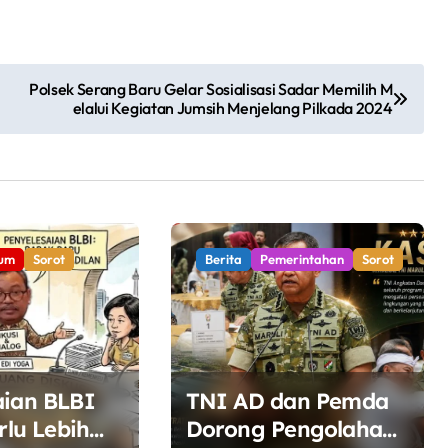
Polsek Serang Baru Gelar Sosialisasi Sadar Memilih M
elalui Kegiatan Jumsih Menjelang Pilkada 2024
um
Sorot
Berita
Pemerintahan
Sorot
aian BLBI
TNI AD dan Pemda
rlu Lebih
Dorong Pengolahan