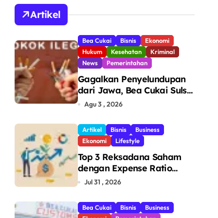
A
Artikel
Bea Cukai
Bisnis
Ekonomi
Hukum
Kesehatan
Kriminal
News
Pemerintahan
Gagalkan Penyelundupan
dari Jawa, Bea Cukai Sulsel
Sita 7,8 Juta Batang Rokok
Agu 3 , 2026
Ilegal Bernilai Rp11,6 Miliar
di Makassar
Artikel
Bisnis
Business
Ekonomi
Lifestyle
Top 3 Reksadana Saham
dengan Expense Ratio
Terendah
Jul 31 , 2026
Bea Cukai
Bisnis
Business