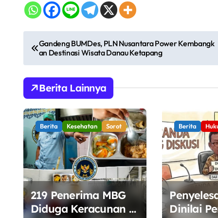
N
Gandeng BUMDes, PLN Nusantara Power Kembangk
an Destinasi Wisata Danau Ketapang
a
v
Berita Lainnya
i
g
Berita
Kesehatan
Sorot
Berita
Huk
a
s
i
219 Penerima MBG
Penyeles
p
Diduga Keracunan di
Dinilai Pe