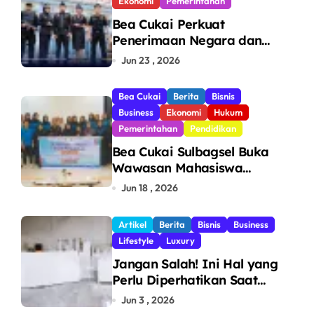
Ekonomi
Pemerintahan
Bea Cukai Perkuat
Penerimaan Negara dan
Pengawasan, Setor Rp123,8
Jun 23 , 2026
Triliun Hingga Mei 2026
Bea Cukai
Berita
Bisnis
Business
Ekonomi
Hukum
Pemerintahan
Pendidikan
Bea Cukai Sulbagsel Buka
Wawasan Mahasiswa
Politeknik Bosowa tentang
Jun 18 , 2026
Pengawasan Perdagangan
dan Pencegahan Barang
Artikel
Berita
Bisnis
Business
Ilegal
Lifestyle
Luxury
Jangan Salah! Ini Hal yang
Perlu Diperhatikan Saat
Pasang Big Slab
Jun 3 , 2026