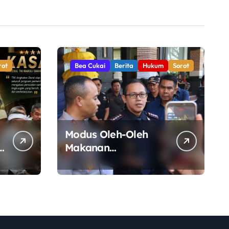
rot
Bea Cukai
Berita
Hukum
Sorot
Modus Oleh-Oleh
Makanan
Terbongkar, Bea
Cukai Ngurah Rai
Bali Gagalkan
Penyelundupan 10
Kilogram Ganja Asal
Thailand