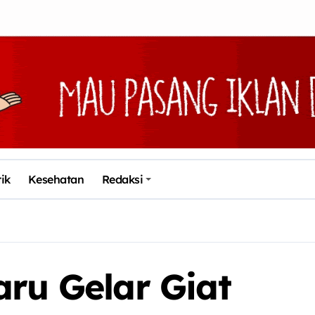
tik
Kesehatan
Redaksi
aru Gelar Giat