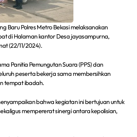
ang Baru Polres Metro Bekasi melaksanakan
pat di Halaman kantor Desa jayasampurna,
at (22/11/2024).
rsama Panitia Pemungutan Suara (PPS) dan
seluruh peserta bekerja sama membersihkan
dan tempat ibadah.
Siswa SMPN 1
Cikarang Selatan Raih
enyampaikan bahwa kegiatan ini bertujuan untuk
Medali Perak di
ekaligus mempererat sinergi antara kepolisian,
Redaksi Bekasi Today
Jul 30, 2026
Kejuaraan Sambo
Open Gubernur Cup