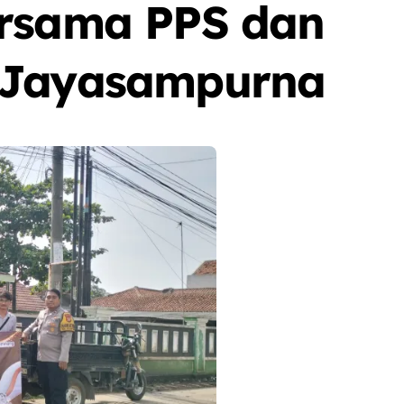
ersama PPS dan
 Jayasampurna
Berita
Event
Olah Raga
Sorot