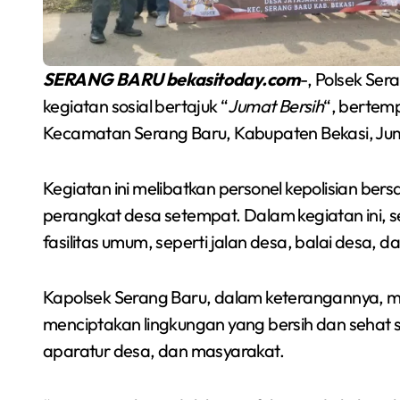
SERANG BARU bekasitoday.com
-, Polsek Ser
kegiatan sosial bertajuk “
Jumat Bersih
“, bertem
Kecamatan Serang Baru, Kabupaten Bekasi, Jum
Kegiatan ini melibatkan personel kepolisian be
perangkat desa setempat. Dalam kegiatan ini, 
fasilitas umum, seperti jalan desa, balai desa, 
Semarakkan Budaya
an
Gowes Malam, Warga
Kapolsek Serang Baru, dalam keterangannya, m
Inisiasi Gerakan Night
menciptakan lingkungan yang bersih dan sehat s
Redaksi Bekasi Today
Agu 1, 2026
aparatur desa, dan masyarakat.
Ride Rutin di Babelan
a