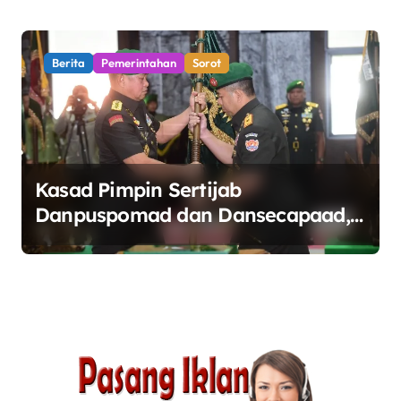
Berita
Pemerintahan
Sorot
Kasad Pimpin Sertijab
Danpuspomad dan Dansecapaad,
Tegaskan Penguatan Organisasi
TNI AD yang Adaptif dan
Profesional