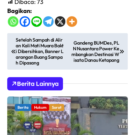
Dibaca:
73
Bagikan:
N
Setelah Sampah di Alir
Gandeng BUMDes, PL
an Kali Mati Muara Bakt
a
N Nusantara Power Ke
i Dibersihkan, Banner L
mbangkan Destinasi W
v
arangan Buang Sampa
isata Danau Ketapang
h Dipasang
i
g
Berita Lainnya
a
s
i
Berita
Hukum
Sorot
p
o