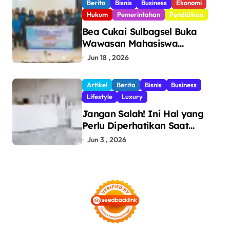
Berita
Bisnis
Business
Ekonomi
Hukum
Pemerintahan
Pendidikan
Bea Cukai Sulbagsel Buka
Wawasan Mahasiswa
Politeknik Bosowa tentang
Jun 18 , 2026
Pengawasan Perdagangan
dan Pencegahan Barang
Artikel
Berita
Bisnis
Business
Ilegal
Lifestyle
Luxury
Jangan Salah! Ini Hal yang
Perlu Diperhatikan Saat
Pasang Big Slab
Jun 3 , 2026