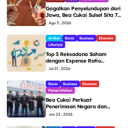
Gagalkan Penyelundupan dari
Jawa, Bea Cukai Sulsel Sita 7,8
Juta Batang Rokok Ilegal
Agu 3 , 2026
Bernilai Rp11,6 Miliar di
Makassar
Artikel
Bisnis
Business
Ekonomi
Lifestyle
Top 3 Reksadana Saham
dengan Expense Ratio
Terendah
Jul 31 , 2026
Bisnis
Business
Ekonomi
Pemerintahan
Bea Cukai Perkuat
Penerimaan Negara dan
Pengawasan, Setor Rp123,8
Jun 23 , 2026
Triliun Hingga Mei 2026