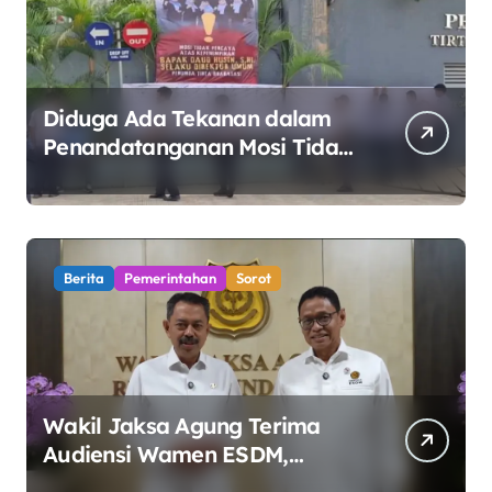
Diduga Ada Tekanan dalam
Penandatanganan Mosi Tidak
Percaya, Purnabakti Minta
Polemik Perumda Tirta
Bhagasasi Diusut Objektif
Berita
Pemerintahan
Sorot
Wakil Jaksa Agung Terima
Audiensi Wamen ESDM,
Perkuat Sinergi Kawal Tata