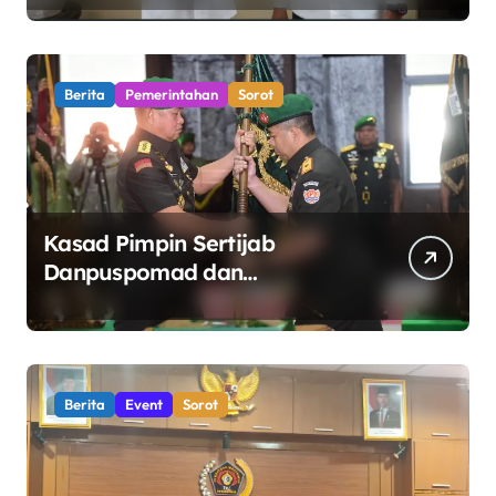
Kelola Sektor Energi
Berita
Pemerintahan
Sorot
Kasad Pimpin Sertijab
Danpuspomad dan
Dansecapaad, Tegaskan
Penguatan Organisasi TNI AD
yang Adaptif dan Profesional
Berita
Event
Sorot