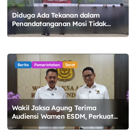
s
Diduga Ada Tekanan dalam
Penandatanganan Mosi Tidak
Percaya, Purnabakti Minta Polemik
Perumda Tirta Bhagasasi Diusut
Objektif
Berita
Pemerintahan
Sorot
Wakil Jaksa Agung Terima
Audiensi Wamen ESDM, Perkuat
Sinergi Kawal Tata Kelola Sektor
Energi