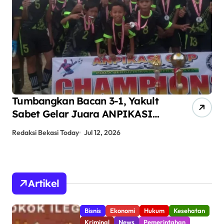
Tumbangkan Bacan 3-1, Yakult
AN
Sabet Gelar Juara ANPIKASI
Pe
CUP 2026
An
Redaksi Bekasi Today
Jul 12, 2026
Red
Artikel
Bisnis
Ekonomi
Hukum
Kesehatan
Kriminal
News
Pemerintahan