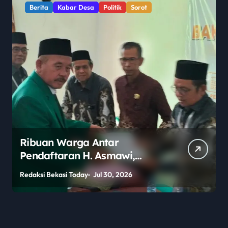
Berita
Kabar Desa
Politik
Sorot
Ribuan Warga Antar
Pendaftaran H. Asmawi,
Dukungan Menggema:
Redaksi Bekasi Today
Jul 30, 2026
R
“Lanjutkan!”