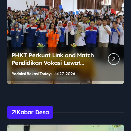
PHKT Perkuat Link and Match
Pendidikan Vokasi Lewat
Program Guru Tamu di SMKN
Redaksi Bekasi Today
Jul 27, 2026
R
2 Penajam Paser Utara
Kabar Desa