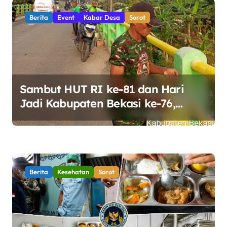
Berita
Event
Kabar Desa
Sorot
Sambut HUT RI ke-81 dan Hari
Jadi Kabupaten Bekasi ke-76,
Pemdes Muara bakti Gotong
Royong Percantik Jembatan CBL
Berita
Kesehatan
Sorot