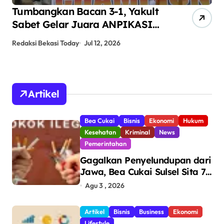
Tumbangkan Bacan 3-1, Yakult
AN
Sabet Gelar Juara ANPIKASI
Pe
CUP 2026
An
Redaksi Bekasi Today
Jul 12, 2026
Red
Artikel
Bea Cukai
Bisnis
Ekonomi
Hukum
Kesehatan
Kriminal
News
Pemerintahan
Gagalkan Penyelundupan dari
Jawa, Bea Cukai Sulsel Sita 7,8
Juta Batang Rokok Ilegal
Agu 3 , 2026
Bernilai Rp11,6 Miliar di
Makassar
Artikel
Bisnis
Business
Ekonomi
Lifestyle