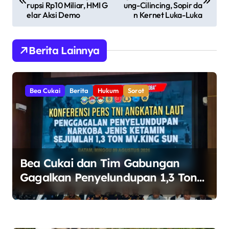
rupsi Rp10 Miliar, HMI G
ung-Cilincing, Sopir da
v
elar Aksi Demo
n Kernet Luka-Luka
i
g
Berita Lainnya
a
s
Bea Cukai
Berita
Hukum
Sorot
i
p
o
s
Bea Cukai dan Tim Gabungan
Gagalkan Penyelundupan 1,3 Ton
Ketamin di Perairan Bintan