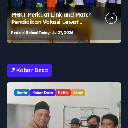
PHKT Perkuat Link and Match
Pendidikan Vokasi Lewat
Program Guru Tamu di SMKN
Redaksi Bekasi Today
Jul 27, 2026
R
2 Penajam Paser Utara
Kabar Desa
Berita
Kabar Desa
Politik
Sorot