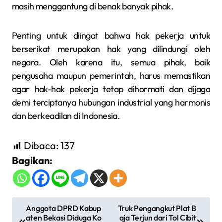
masih menggantung di benak banyak pihak.
Penting untuk diingat bahwa hak pekerja untuk
berserikat merupakan hak yang dilindungi oleh
negara. Oleh karena itu, semua pihak, baik
pengusaha maupun pemerintah, harus memastikan
agar hak-hak pekerja tetap dihormati dan dijaga
demi terciptanya hubungan industrial yang harmonis
dan berkeadilan di Indonesia.
Dibaca:
137
Bagikan:
N
Anggota DPRD Kabup
Truk Pengangkut Plat B
aten Bekasi Diduga Ko
aja Terjun dari Tol Cibit
a