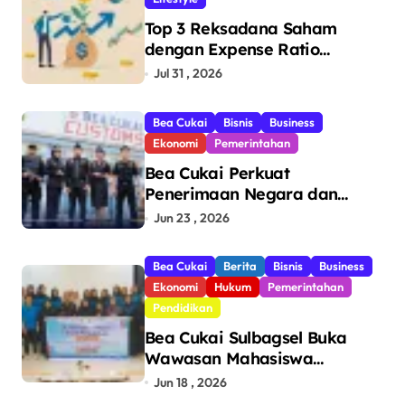
Top 3 Reksadana Saham
dengan Expense Ratio
Terendah
Jul 31 , 2026
Bea Cukai
Bisnis
Business
Ekonomi
Pemerintahan
Bea Cukai Perkuat
Penerimaan Negara dan
Pengawasan, Setor Rp123,8
Jun 23 , 2026
Triliun Hingga Mei 2026
Bea Cukai
Berita
Bisnis
Business
Ekonomi
Hukum
Pemerintahan
Pendidikan
Bea Cukai Sulbagsel Buka
Wawasan Mahasiswa
Politeknik Bosowa tentang
Jun 18 , 2026
Pengawasan Perdagangan