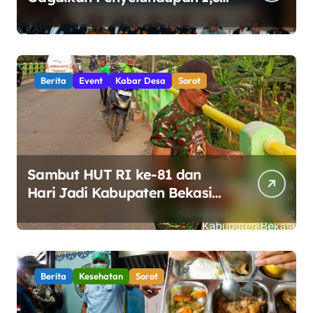
Ton Ketamin di Perairan
Bintan
Berita
Event
Kabar Desa
Sorot
Sambut HUT RI ke-81 dan
Hari Jadi Kabupaten Bekasi
ke-76, Pemdes Muara bakti
Gotong Royong Percantik
Jembatan CBL
Berita
Kesehatan
Sorot