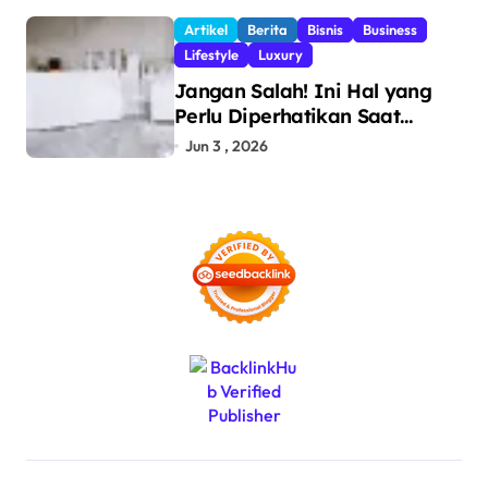
dan Pencegahan Barang
Artikel
Berita
Bisnis
Business
Ilegal
Lifestyle
Luxury
Jangan Salah! Ini Hal yang
Perlu Diperhatikan Saat
Pasang Big Slab
Jun 3 , 2026