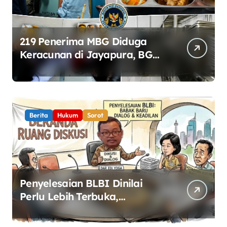
219 Penerima MBG Diduga
Keracunan di Jayapura, BGN
Perketat Pengawasan
Keamanan Pangan
Berita
Hukum
Sorot
Penyelesaian BLBI Dinilai
Perlu Lebih Terbuka,
Pemerintah Diminta Buka
Ruang Dialog