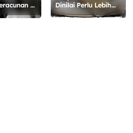
eracunan di
Dinilai Perlu Lebih
, BGN
Terbuka, Pemerintah
Diminta Buka Ruang
san
Dialog
n Pangan