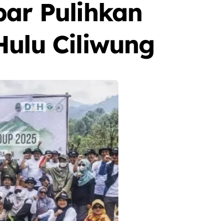
bar Pulihkan
Hulu Ciliwung
Berita
Event
Olah Raga
Sorot