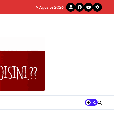
9 Agustus 2026
gram Ganja Asal Thailand
tal
ercantik Jembatan CBL