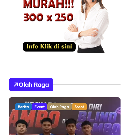
Olah Raga
Berita
Olah Raga
Sorot