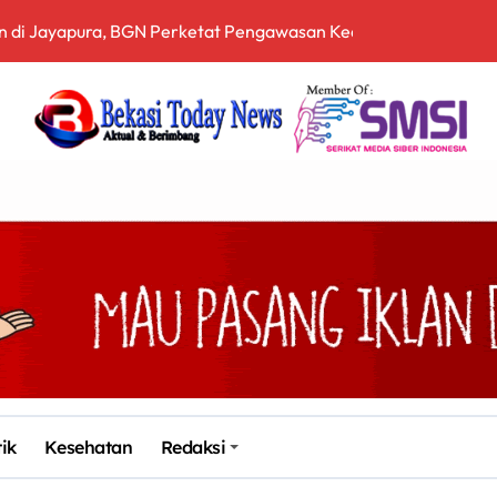
ih Terbuka, Pemerintah Diminta Buka Ruang Dialog
 Sampah Berbasis Teknologi Pirolisis
, Bea Cukai Ngurah Rai Bali Gagalkan Penyelundupan 10 Kilo
en Bekasi Gelar Aksi di Depan Pemkab, Soroti Kinerja DLH
arah dan Tabur Bunga di TMP Kalibata
Siapkan Sertifikasi Profesi Jaksa
itopang Lonjakan Harga Minyak dan Pasokan Ketat di China
I Jakarta Lebih Responsif Hadapi Keluhan Publik di Era Digi
Kabupaten Bekasi ke-76, Pemdes Muara bakti Gotong Royong P
tik
Kesehatan
Redaksi