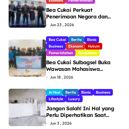
Ekonomi
Pemerintahan
Bea Cukai Perkuat
Penerimaan Negara dan
Pengawasan, Setor Rp123,8
Jun 23 , 2026
Triliun Hingga Mei 2026
Bea Cukai
Berita
Bisnis
Business
Ekonomi
Hukum
Pemerintahan
Pendidikan
Bea Cukai Sulbagsel Buka
Wawasan Mahasiswa
Politeknik Bosowa tentang
Jun 18 , 2026
Pengawasan Perdagangan
dan Pencegahan Barang
Artikel
Berita
Bisnis
Business
Ilegal
Lifestyle
Luxury
Jangan Salah! Ini Hal yang
Perlu Diperhatikan Saat
Pasang Big Slab
Jun 3 , 2026