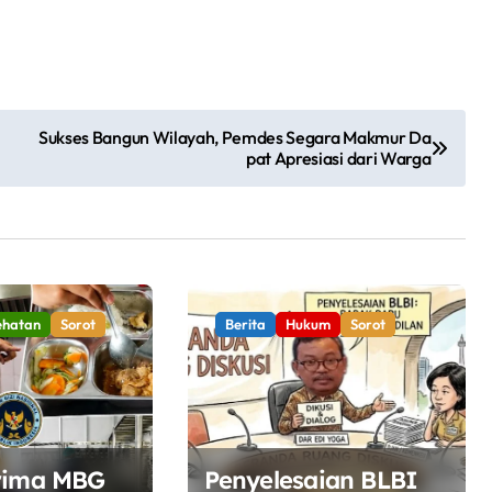
Sukses Bangun Wilayah, Pemdes Segara Makmur Da
pat Apresiasi dari Warga
ehatan
Sorot
Berita
Hukum
Sorot
rima MBG
Penyelesaian BLBI