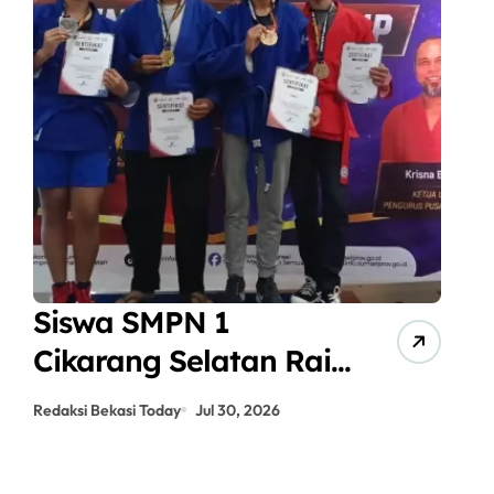
Tumbangkan Bacan
A
3-1, Yakult Sabet
J
Gelar Juara
P
Redaksi Bekasi Today
Jul 12, 2026
Red
ANPIKASI CUP 2026
S
K