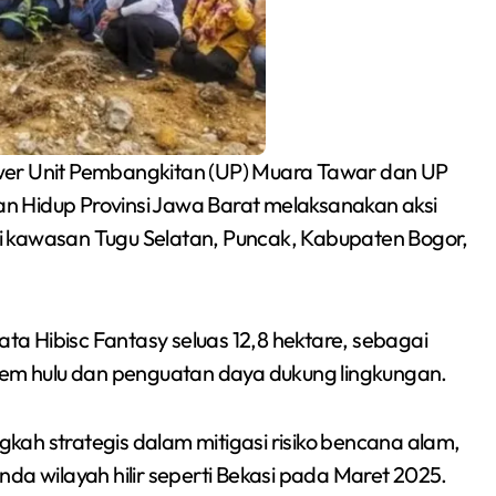
er Unit Pembangkitan (UP) Muara Tawar dan UP
n Hidup Provinsi Jawa Barat melaksanakan aksi
i kawasan Tugu Selatan, Puncak, Kabupaten Bogor,
Siswa SMPN 1
ata Hibisc Fantasy seluas 12,8 hektare, sebagai
Cikarang Selatan Raih
stem hulu dan penguatan daya dukung lingkungan.
Medali Perak di
Redaksi Bekasi Today
Jul 30, 2026
Kejuaraan Sambo
ngkah strategis dalam mitigasi risiko bencana alam,
Open Gubernur Cup
da wilayah hilir seperti Bekasi pada Maret 2025.