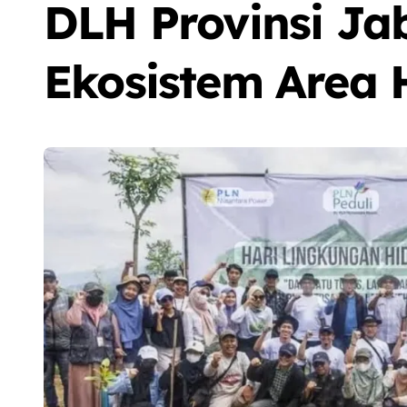
DLH Provinsi Ja
Ekosistem Area 
Sorot
Berita
Olah Raga
Sorot