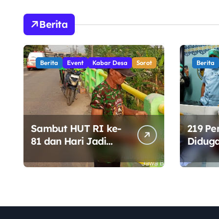
Berita
Berita
Event
Kabar Desa
Sorot
Berita
Sambut HUT RI ke-
219 P
81 dan Hari Jadi
Diduga
Kabupaten Bekasi
Jayap
ke-76, Pemdes
Perket
Muara bakti Gotong
Penga
Royong Percantik
Keama
Jembatan CBL