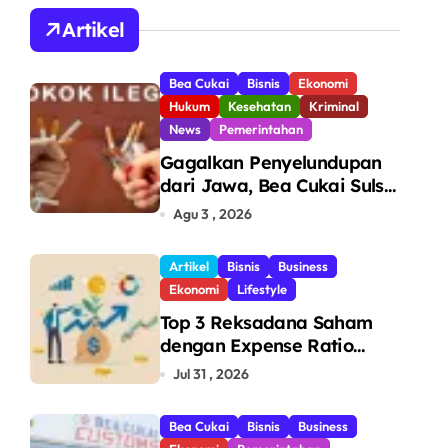
A
Artikel
Bea Cukai
Bisnis
Ekonomi
Hukum
Kesehatan
Kriminal
News
Pemerintahan
Gagalkan Penyelundupan
dari Jawa, Bea Cukai Sulsel
Sita 7,8 Juta Batang Rokok
Agu 3 , 2026
Ilegal Bernilai Rp11,6 Miliar
di Makassar
Artikel
Bisnis
Business
Ekonomi
Lifestyle
Top 3 Reksadana Saham
dengan Expense Ratio
Terendah
Jul 31 , 2026
Bea Cukai
Bisnis
Business