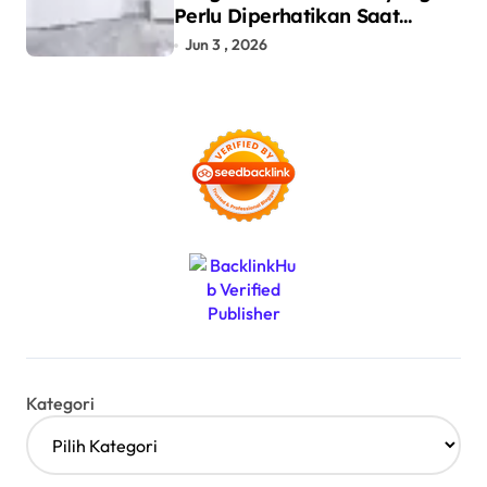
Perlu Diperhatikan Saat
Pasang Big Slab
Jun 3 , 2026
Kategori