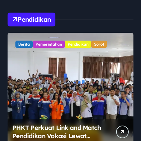
Pendidikan
Berita
Pemerintahan
Pendidikan
Sorot
PHKT Perkuat Link and Match
Pendidikan Vokasi Lewat