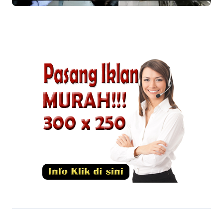
Pangan