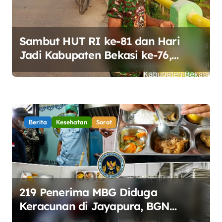
Sambut HUT RI ke-81 dan Hari
Jadi Kabupaten Bekasi ke-76,
Pemdes Muara bakti Gotong
Royong Percantik Jembatan CBL
Berita
Kesehatan
Sorot
219 Penerima MBG Diduga
Keracunan di Jayapura, BGN
Perketat Pengawasan Keamanan