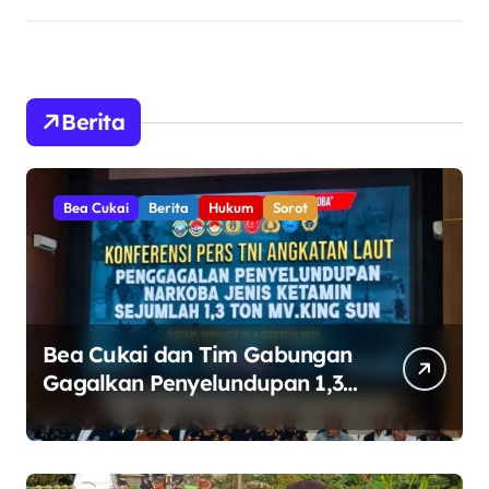
Berita
Bea Cukai
Berita
Hukum
Sorot
Bea Cukai dan Tim Gabungan
Gagalkan Penyelundupan 1,3
Ton Ketamin di Perairan
Bintan