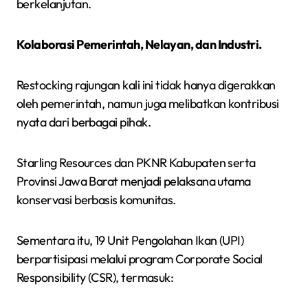
berkelanjutan.
Kolaborasi Pemerintah, Nelayan, dan Industri.
Restocking rajungan kali ini tidak hanya digerakkan
oleh pemerintah, namun juga melibatkan kontribusi
nyata dari berbagai pihak.
Starling Resources dan PKNR Kabupaten serta
Provinsi Jawa Barat menjadi pelaksana utama
konservasi berbasis komunitas.
Sementara itu, 19 Unit Pengolahan Ikan (UPI)
berpartisipasi melalui program Corporate Social
Responsibility (CSR), termasuk: