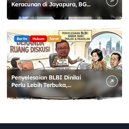
Keracunan di Jayapura, BGN
Perketat Pengawasan
Keamanan Pangan
Berita
Hukum
Sorot
Penyelesaian BLBI Dinilai
Perlu Lebih Terbuka,
Pemerintah Diminta Buka
Ruang Dialog