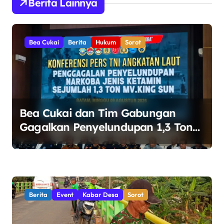
Berita Lainnya
a
s
i
Bea Cukai
Berita
Hukum
Sorot
p
o
s
Bea Cukai dan Tim Gabungan
Gagalkan Penyelundupan 1,3 Ton
Ketamin di Perairan Bintan
Berita
Event
Kabar Desa
Sorot