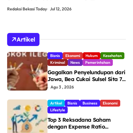
CUP 2026
An
Redaksi Bekasi Today
Jul 12, 2026
Red
Artikel
Bisnis
Ekonomi
Hukum
Kesehatan
Kriminal
News
Pemerintahan
Gagalkan Penyelundupan dari
Jawa, Bea Cukai Sulsel Sita 7,8
Juta Batang Rokok Ilegal
Agu 3 , 2026
Bernilai Rp11,6 Miliar di
Makassar
Artikel
Bisnis
Business
Ekonomi
Lifestyle
Top 3 Reksadana Saham
dengan Expense Ratio