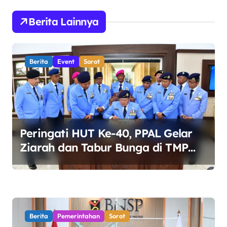
i
g
Berita Lainnya
a
s
Berita
Event
Sorot
i
p
o
s
Peringati HUT Ke-40, PPAL Gelar
Ziarah dan Tabur Bunga di TMP
Kalibata
Berita
Pemerintahan
Sorot