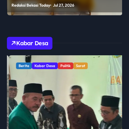
Program Guru Tamu di SMKN
Redaksi Bekasi Today
Jul 27, 2026
R
2 Penajam Paser Utara
Kabar Desa
Berita
Kabar Desa
Politik
Sorot