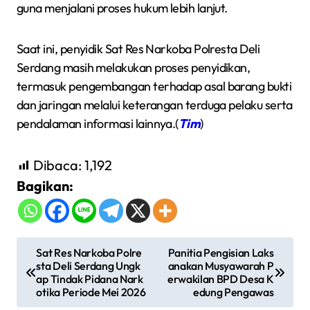
guna menjalani proses hukum lebih lanjut.
Saat ini, penyidik Sat Res Narkoba Polresta Deli
Serdang masih melakukan proses penyidikan,
termasuk pengembangan terhadap asal barang bukti
dan jaringan melalui keterangan terduga pelaku serta
pendalaman informasi lainnya.(
Tim
)
Dibaca:
1,192
Bagikan:
N
Sat Res Narkoba Polre
Panitia Pengisian Laks
sta Deli Serdang Ungk
anakan Musyawarah P
a
ap Tindak Pidana Nark
erwakilan BPD Desa K
v
otika Periode Mei 2026
edung Pengawas