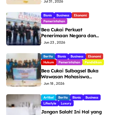
Terendah
Jul 31 , 2026
Bisnis
Business
Ekonomi
Pemerintahan
Bea Cukai Perkuat
Penerimaan Negara dan
Pengawasan, Setor Rp123,8
Jun 23 , 2026
Triliun Hingga Mei 2026
Berita
Bisnis
Business
Ekonomi
Hukum
Pemerintahan
Pendidikan
Bea Cukai Sulbagsel Buka
Wawasan Mahasiswa
Politeknik Bosowa tentang
Jun 18 , 2026
Pengawasan Perdagangan
dan Pencegahan Barang
Artikel
Berita
Bisnis
Business
Ilegal
Lifestyle
Luxury
Jangan Salah! Ini Hal yang