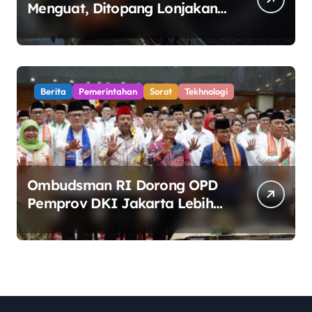
Menguat, Ditopang Lonjakan
Harga Minyak dan Pasokan
Ketat di China
Berita
Pemerintahan
Sorot
Tekhnologi
Ombudsman RI Dorong OPD
Pemprov DKI Jakarta Lebih
Responsif Hadapi Keluhan
Publik di Era Digital