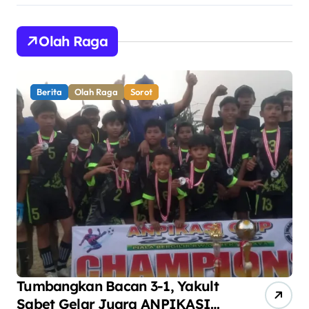
Olah Raga
Berita
Olah Raga
Sorot
Tumbangkan Bacan 3-1, Yakult
AN
Sabet Gelar Juara ANPIKASI
Pe