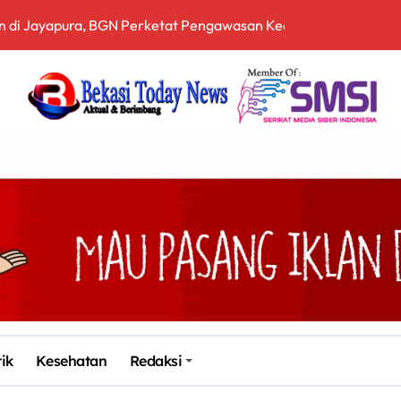
ih Terbuka, Pemerintah Diminta Buka Ruang Dialog
 Sampah Berbasis Teknologi Pirolisis
, Bea Cukai Ngurah Rai Bali Gagalkan Penyelundupan 10 Kilo
en Bekasi Gelar Aksi di Depan Pemkab, Soroti Kinerja DLH
arah dan Tabur Bunga di TMP Kalibata
Siapkan Sertifikasi Profesi Jaksa
itopang Lonjakan Harga Minyak dan Pasokan Ketat di China
I Jakarta Lebih Responsif Hadapi Keluhan Publik di Era Digi
Kabupaten Bekasi ke-76, Pemdes Muara bakti Gotong Royong P
tik
Kesehatan
Redaksi