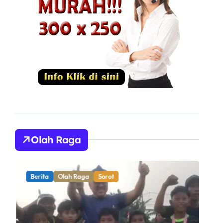
Olah Raga
Berita
Olah Raga
Sorot