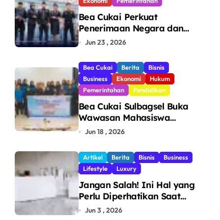
Ekonomi
Pemerintahan
Bea Cukai Perkuat
Penerimaan Negara dan
Pengawasan, Setor Rp123,8
Jun 23 , 2026
Triliun Hingga Mei 2026
Bea Cukai
Berita
Bisnis
Business
Ekonomi
Hukum
Pemerintahan
Pendidikan
Bea Cukai Sulbagsel Buka
Wawasan Mahasiswa
Politeknik Bosowa tentang
Jun 18 , 2026
Pengawasan Perdagangan
dan Pencegahan Barang
Artikel
Berita
Bisnis
Business
Ilegal
Lifestyle
Luxury
Jangan Salah! Ini Hal yang
Perlu Diperhatikan Saat
Pasang Big Slab
Jun 3 , 2026