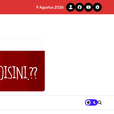
9 Agustus 2026
gram Ganja Asal Thailand
tal
ercantik Jembatan CBL