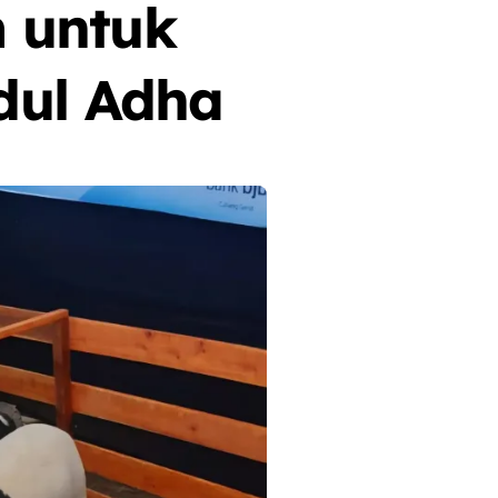
 untuk
dul Adha
Berita
Event
Olah Raga
Sorot