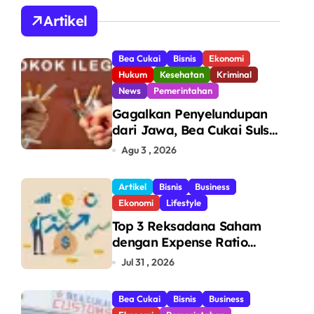
A
Artikel
Bea Cukai
Bisnis
Ekonomi
Hukum
Kesehatan
Kriminal
News
Pemerintahan
Gagalkan Penyelundupan
dari Jawa, Bea Cukai Sulsel
Sita 7,8 Juta Batang Rokok
Agu 3 , 2026
Ilegal Bernilai Rp11,6 Miliar
di Makassar
Artikel
Bisnis
Business
Ekonomi
Lifestyle
Top 3 Reksadana Saham
dengan Expense Ratio
Terendah
Jul 31 , 2026
Bea Cukai
Bisnis
Business