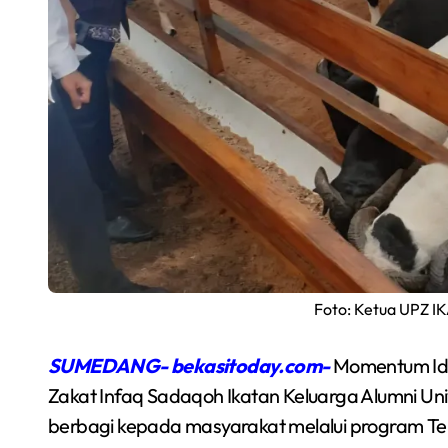
Semarakkan Budaya
Foto: Ketua UPZ I
an
Gowes Malam, Warga
Inisiasi Gerakan Night
SUMEDANG- bekasitoday.com-
Momentum Idul
Redaksi Bekasi Today
Agu 1, 2026
Ride Rutin di Babelan
Zakat Infaq Sadaqoh Ikatan Keluarga Alumni Uni
berbagi kepada masyarakat melalui program Te
a