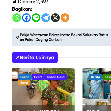
Dibaca:
2,397
Bagikan:
N
Pokja Wartawan Polres Metro Bekasi Salurkan Ratus
an Paket Daging Qurban
a
v
Berita Lainnya
i
g
Berita
Event
Kabar Desa
Berita
Kes
a
Sorot
s
i