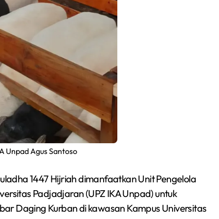
Siswa SMPN 1
KA Unpad Agus Santoso
Cikarang Selatan Raih
Medali Perak di
adha 1447 Hijriah dimanfaatkan Unit Pengelola
Redaksi Bekasi Today
Jul 30, 2026
Kejuaraan Sambo
versitas Padjadjaran (UPZ IKA Unpad) untuk
bar Daging Kurban di kawasan Kampus Universitas
Open Gubernur Cup