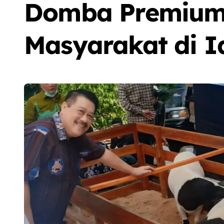
Domba Premium
Masyarakat di I
Sorot
Berita
Olah Raga
Sorot