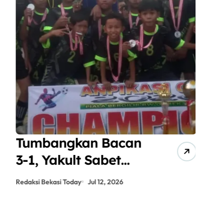
Tumbangkan Bacan
A
3-1, Yakult Sabet
J
Gelar Juara
P
Redaksi Bekasi Today
Jul 12, 2026
Red
ANPIKASI CUP 2026
S
K