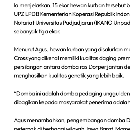
Ia menjelaskan, 15 ekor hewan kurban tersebut be
UPZ LPDB Kementerian Koperasi Republik Indone
Notariat Universitas Padjadjaran (IKANO Unpad
sebanyak tiga ekor.
Menurut Agus, hewan kurban yang disalurkan m
Cross yang dikenal memiliki kualitas daging pr
persilangan antara domba ras Dorper jantan de
menghasilkan kualitas genetik yang lebih baik.
“Domba ini adalah domba pedaging unggul deng
dibagikan kepada masyarakat penerima adalah 
Agus menambahkan, pengembangan domba Dorpe
peternak di berbagai wilayah Jawa Barat. Mome