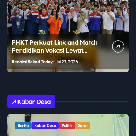
Polemik Legalitas Sekolah
Berlabel Asing Mencuat,
Publik Pertanyakan
Redaksi Bekasi Today
Jul 27, 2026
Pengawasan Pemerintah
Kabar Desa
Berita
Kabar Desa
Politik
Sorot