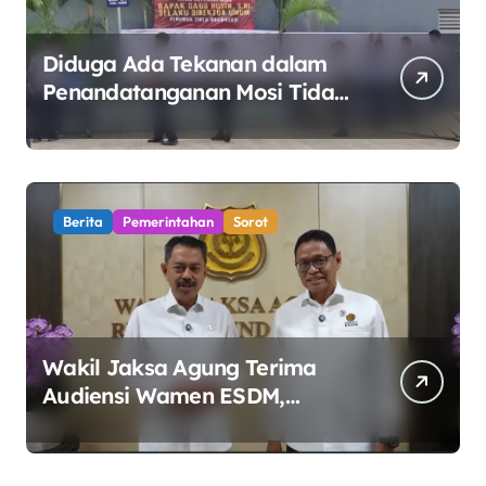
Diduga Ada Tekanan dalam
Penandatanganan Mosi Tidak
Percaya, Purnabakti Minta
Polemik Perumda Tirta
Bhagasasi Diusut Objektif
Berita
Pemerintahan
Sorot
Wakil Jaksa Agung Terima
Audiensi Wamen ESDM,
Perkuat Sinergi Kawal Tata
Kelola Sektor Energi