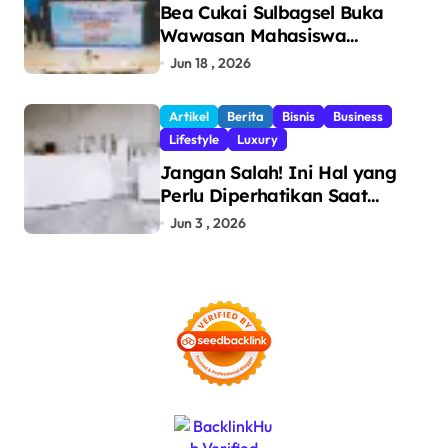
Bea Cukai Sulbagsel Buka
Wawasan Mahasiswa
Politeknik Bosowa tentang
Jun 18 , 2026
Pengawasan Perdagangan
dan Pencegahan Barang
Artikel
Berita
Bisnis
Business
Ilegal
Lifestyle
Luxury
Jangan Salah! Ini Hal yang
Perlu Diperhatikan Saat
Pasang Big Slab
Jun 3 , 2026