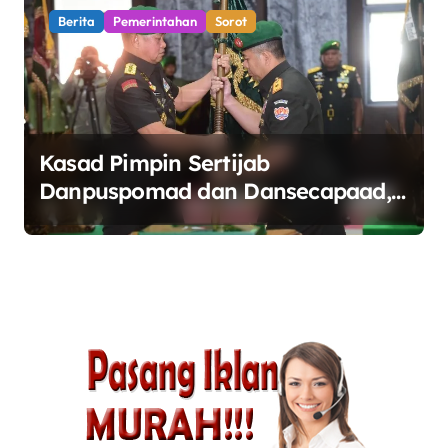
Berita
Pemerintahan
Sorot
Kasad Pimpin Sertijab
Danpuspomad dan Dansecapaad,
Tegaskan Penguatan Organisasi
TNI AD yang Adaptif dan
Profesional