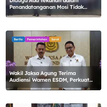
Diduga Ada Tekanan dalam
Penandatanganan Mosi Tidak
Percaya, Purnabakti Minta Polemik
Perumda Tirta Bhagasasi Diusut
Objektif
Berita
Pemerintahan
Sorot
Wakil Jaksa Agung Terima
Audiensi Wamen ESDM, Perkuat
Sinergi Kawal Tata Kelola Sektor
Energi