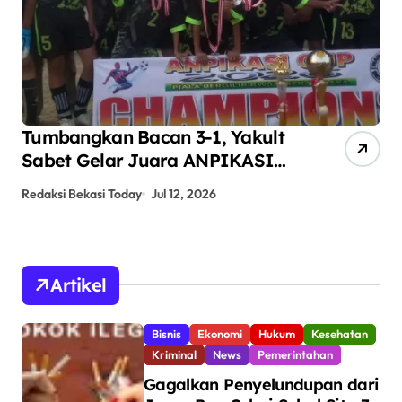
ANPIKASI CUP 2026 Jadi Ajang
Pembinaan Bakat Sepak Bola
Anak Kampung Teluk Angsan
Redaksi Bekasi Today
Jun 24, 2026
Artikel
Bisnis
Ekonomi
Hukum
Kesehatan
Kriminal
News
Pemerintahan
Gagalkan Penyelundupan dari