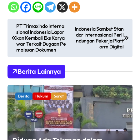
N
PT Trimaxindo Interna
Indonesia Sambut Stan
sional Indonesia Lapor
a
dar Internasional Perli
kan Kembali Eks Karya
ndungan Pekerja Platf
v
wan Terkait Dugaan Pe
orm Digital
malsuan Dokumen
i
g
Berita Lainnya
a
s
i
Berita
Hukum
Sorot
p
o
s