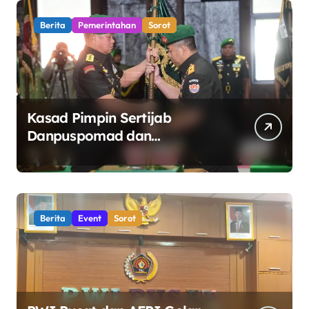
Berita
Pemerintahan
Sorot
Kasad Pimpin Sertijab
Danpuspomad dan
Dansecapaad, Tegaskan
Penguatan Organisasi TNI AD
yang Adaptif dan Profesional
Berita
Event
Sorot