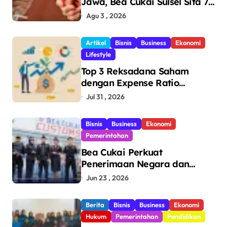
Jawa, Bea Cukai Sulsel Sita 7,8
Juta Batang Rokok Ilegal
Agu 3 , 2026
Bernilai Rp11,6 Miliar di
Makassar
Artikel
Bisnis
Business
Ekonomi
Lifestyle
Top 3 Reksadana Saham
dengan Expense Ratio
Terendah
Jul 31 , 2026
Bisnis
Business
Ekonomi
Pemerintahan
Bea Cukai Perkuat
Penerimaan Negara dan
Pengawasan, Setor Rp123,8
Jun 23 , 2026
Triliun Hingga Mei 2026
Berita
Bisnis
Business
Ekonomi
Hukum
Pemerintahan
Pendidikan