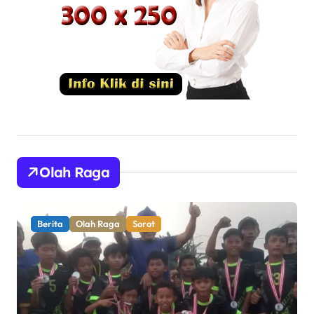
Olah Raga
Berita
Olah Raga
Pemerintahan
Sorot