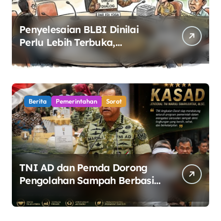
Penyelesaian BLBI Dinilai
Perlu Lebih Terbuka,
Pemerintah Diminta Buka
Ruang Dialog
Berita
Pemerintahan
Sorot
TNI AD dan Pemda Dorong
Pengolahan Sampah Berbasis
Teknologi Pirolisis