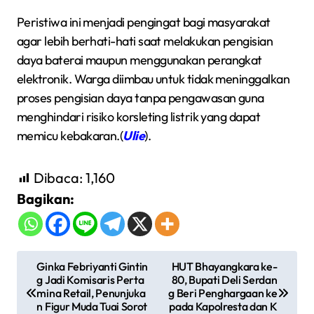
Peristiwa ini menjadi pengingat bagi masyarakat
agar lebih berhati-hati saat melakukan pengisian
daya baterai maupun menggunakan perangkat
elektronik. Warga diimbau untuk tidak meninggalkan
proses pengisian daya tanpa pengawasan guna
menghindari risiko korsleting listrik yang dapat
memicu kebakaran.(
Ulie
).
Dibaca:
1,160
Bagikan:
N
Ginka Febriyanti Gintin
HUT Bhayangkara ke-
g Jadi Komisaris Perta
80, Bupati Deli Serdan
a
mina Retail, Penunjuka
g Beri Penghargaan ke
v
n Figur Muda Tuai Sorot
pada Kapolresta dan K