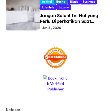
Artikel
Berita
Bisnis
Business
Ilegal
Lifestyle
Luxury
Jangan Salah! Ini Hal yang
Perlu Diperhatikan Saat
Pasang Big Slab
Jun 3 , 2026
Kategori