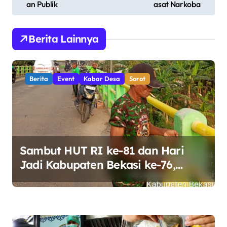
an Publik
asat Narkoba
i
g
Berita Lainnya
a
s
i
Berita
Event
Kabar Desa
Sorot
p
o
s
Sambut HUT RI ke-81 dan Hari
Jadi Kabupaten Bekasi ke-76,
Pemdes Muara bakti Gotong
Royong Percantik Jembatan CBL