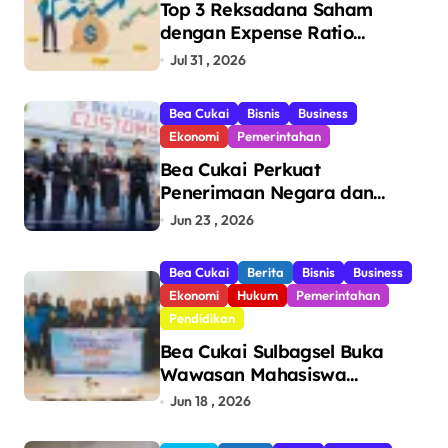
Top 3 Reksadana Saham
dengan Expense Ratio
Terendah
Jul 31 , 2026
Bea Cukai
Bisnis
Business
Ekonomi
Pemerintahan
Bea Cukai Perkuat
Penerimaan Negara dan
Pengawasan, Setor Rp123,8
Jun 23 , 2026
Triliun Hingga Mei 2026
Bea Cukai
Berita
Bisnis
Business
Ekonomi
Hukum
Pemerintahan
Pendidikan
Bea Cukai Sulbagsel Buka
Wawasan Mahasiswa
Politeknik Bosowa tentang
Jun 18 , 2026
Pengawasan Perdagangan
dan Pencegahan Barang