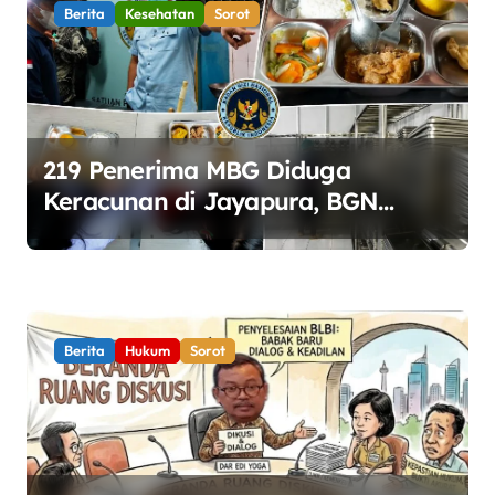
Berita
Kesehatan
Sorot
219 Penerima MBG Diduga
Keracunan di Jayapura, BGN
Perketat Pengawasan Keamanan
Pangan
Berita
Hukum
Sorot