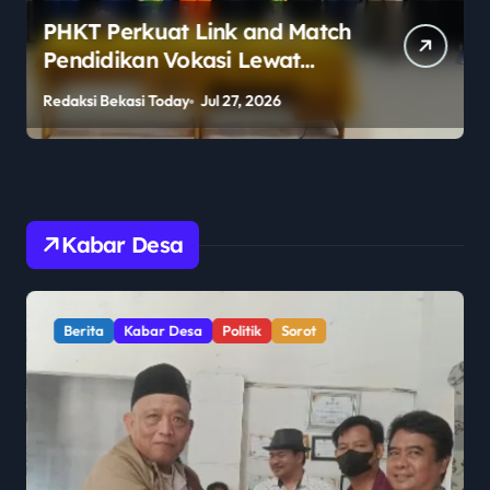
PHKT Perkuat Link and Match
Pendidikan Vokasi Lewat
Program Guru Tamu di SMKN
Redaksi Bekasi Today
Jul 27, 2026
R
2 Penajam Paser Utara
Kabar Desa
Berita
Kabar Desa
Politik
Sorot