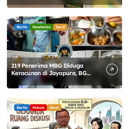
Gotong Royong Percantik
Jembatan CBL
Berita
Kesehatan
Sorot
219 Penerima MBG Diduga
Keracunan di Jayapura, BGN
Perketat Pengawasan
Keamanan Pangan
Berita
Hukum
Sorot