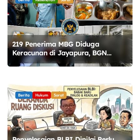
219 Penerima MBG Diduga
Keracunan di Jayapura, BGN
Perketat Pengawasan Keamanan
Pangan
Berita
Hukum
Sorot
Penyelesaian BLBI Dinilai Perlu