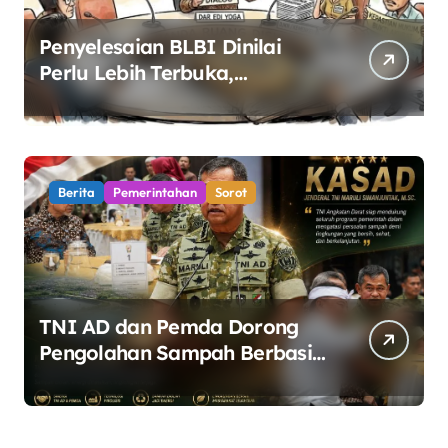
Penyelesaian BLBI Dinilai
Perlu Lebih Terbuka,
Pemerintah Diminta Buka
Ruang Dialog
Berita
Pemerintahan
Sorot
TNI AD dan Pemda Dorong
Pengolahan Sampah Berbasis
Teknologi Pirolisis