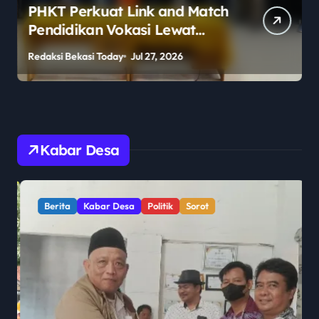
PHKT Perkuat Link and Match
Pendidikan Vokasi Lewat
Program Guru Tamu di SMKN
Redaksi Bekasi Today
Jul 27, 2026
R
2 Penajam Paser Utara
Kabar Desa
Berita
Kabar Desa
Politik
Sorot