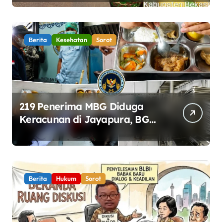
Gotong Royong Percantik
Jembatan CBL
Berita
Kesehatan
Sorot
219 Penerima MBG Diduga
Keracunan di Jayapura, BGN
Perketat Pengawasan
Keamanan Pangan
Berita
Hukum
Sorot