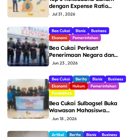
dengan Expense Ratio
Terendah
Jul 31 , 2026
Bea Cukai
Bisnis
Business
Ekonomi
Pemerintahan
Bea Cukai Perkuat
Penerimaan Negara dan
Pengawasan, Setor Rp123,8
Jun 23 , 2026
Triliun Hingga Mei 2026
Bea Cukai
Berita
Bisnis
Business
Ekonomi
Hukum
Pemerintahan
Pendidikan
Bea Cukai Sulbagsel Buka
Wawasan Mahasiswa
Politeknik Bosowa tentang
Jun 18 , 2026
Pengawasan Perdagangan
dan Pencegahan Barang
Artikel
Berita
Bisnis
Business