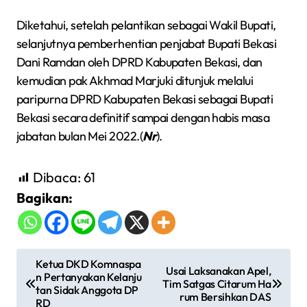
Diketahui, setelah pelantikan sebagai Wakil Bupati,
selanjutnya pemberhentian penjabat Bupati Bekasi
Dani Ramdan oleh DPRD Kabupaten Bekasi, dan
kemudian pak Akhmad Marjuki ditunjuk melalui
paripurna DPRD Kabupaten Bekasi sebagai Bupati
Bekasi secara definitif sampai dengan habis masa
jabatan bulan Mei 2022.(
Nr
).
Dibaca:
61
Bagikan:
N
Ketua DKD Komnaspa
Usai Laksanakan Apel,
n Pertanyakan Kelanju
a
Tim Satgas Citarum Ha
tan Sidak Anggota DP
rum Bersihkan DAS
v
RD