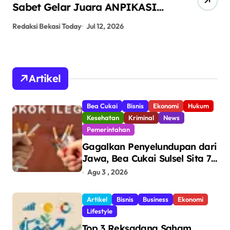
Sabet Gelar Juara ANPIKASI
Pe
CUP 2026
An
Redaksi Bekasi Today
Jul 12, 2026
Red
Artikel
Bea Cukai
Bisnis
Ekonomi
Hukum
Kesehatan
Kriminal
News
Pemerintahan
Gagalkan Penyelundupan dari
Jawa, Bea Cukai Sulsel Sita 7,8
Juta Batang Rokok Ilegal
Agu 3 , 2026
Bernilai Rp11,6 Miliar di
Makassar
Artikel
Bisnis
Business
Ekonomi
Lifestyle
Top 3 Reksadana Saham