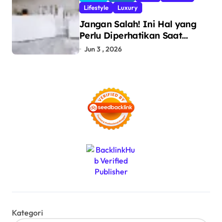
Ilegal
Lifestyle
Luxury
Jangan Salah! Ini Hal yang
Perlu Diperhatikan Saat
Pasang Big Slab
Jun 3 , 2026
Kategori