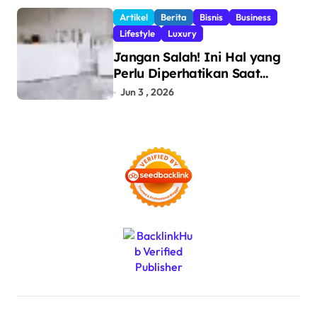
dan Pencegahan Barang
Artikel
Berita
Bisnis
Business
Ilegal
Lifestyle
Luxury
Jangan Salah! Ini Hal yang
Perlu Diperhatikan Saat
Pasang Big Slab
Jun 3 , 2026