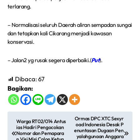
terlarang.
– Normalisasi seluruh Daerah aliran sempadan sungai
dan tetapkan kali Cikarang menjadi kawasan
konservasi.
– Jalan2 yg rusak segera diperbaiki.(
Put
).
Dibaca:
67
Bagikan:
N
Ormas DPC XTC Sexyr
Warga RT02/014 Antus
oad Indonesia Desak P
a
ias Hadiri Pengocokan
enuntasan Dugaan Pen
Nomor dan Pemapara
v
yalahgunaan Anggara
n Visi Misi Calon Ketua