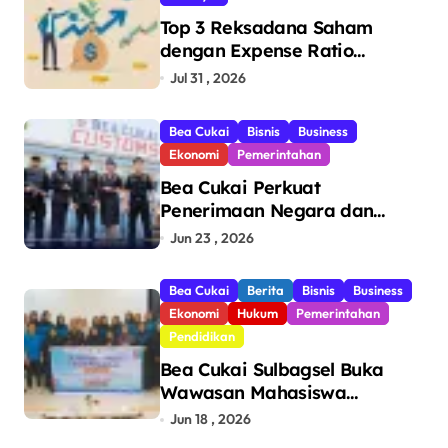
Top 3 Reksadana Saham
dengan Expense Ratio
Terendah
Jul 31 , 2026
Bea Cukai
Bisnis
Business
Ekonomi
Pemerintahan
Bea Cukai Perkuat
Penerimaan Negara dan
Pengawasan, Setor Rp123,8
Jun 23 , 2026
Triliun Hingga Mei 2026
Bea Cukai
Berita
Bisnis
Business
Ekonomi
Hukum
Pemerintahan
Pendidikan
Bea Cukai Sulbagsel Buka
Wawasan Mahasiswa
Politeknik Bosowa tentang
Jun 18 , 2026
Pengawasan Perdagangan