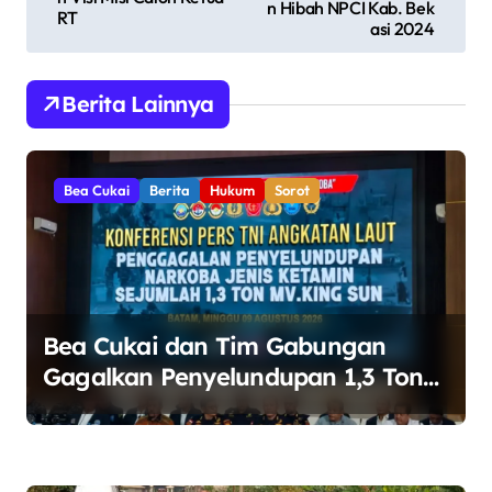
n Hibah NPCI Kab. Bek
RT
i
asi 2024
g
a
Berita Lainnya
s
i
Bea Cukai
Berita
Hukum
Sorot
p
o
s
Bea Cukai dan Tim Gabungan
Gagalkan Penyelundupan 1,3 Ton
Ketamin di Perairan Bintan