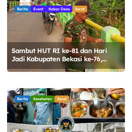
Berita
Event
Kabar Desa
Sorot
Sambut HUT RI ke-81 dan Hari
Jadi Kabupaten Bekasi ke-76,
Pemdes Muara bakti Gotong
Royong Percantik Jembatan CBL
Berita
Kesehatan
Sorot