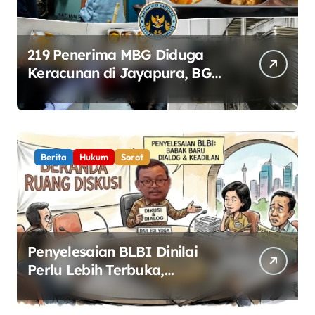
219 Penerima MBG Diduga
Keracunan di Jayapura, BGN
Perketat Pengawasan
Keamanan Pangan
Berita
Hukum
Sorot
Penyelesaian BLBI Dinilai
Perlu Lebih Terbuka,
Pemerintah Diminta Buka
Ruang Dialog