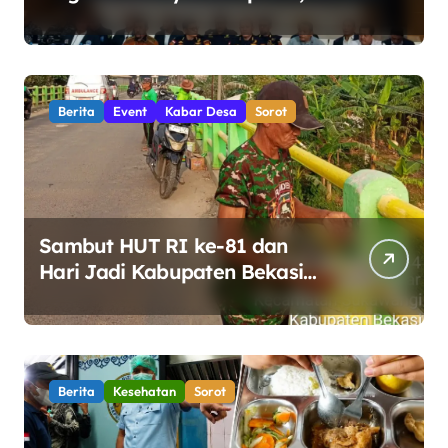
Ton Ketamin di Perairan
Bintan
Berita
Event
Kabar Desa
Sorot
Sambut HUT RI ke-81 dan
Hari Jadi Kabupaten Bekasi
ke-76, Pemdes Muara bakti
Gotong Royong Percantik
Jembatan CBL
Berita
Kesehatan
Sorot