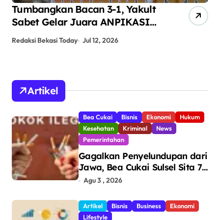
Tumbangkan Bacan 3-1, Yakult
AN
Sabet Gelar Juara ANPIKASI
Pe
CUP 2026
An
Redaksi Bekasi Today
Jul 12, 2026
Red
Artikel
Bea Cukai
Bisnis
Ekonomi
Hukum
Kesehatan
Kriminal
News
Pemerintahan
Gagalkan Penyelundupan dari
Jawa, Bea Cukai Sulsel Sita 7,8
Juta Batang Rokok Ilegal
Agu 3 , 2026
Bernilai Rp11,6 Miliar di
Makassar
Artikel
Bisnis
Business
Ekonomi
Lifestyle