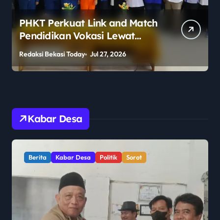
PHKT Perkuat Link and Match
Pendidikan Vokasi Lewat
Program Guru Tamu di SMKN
Redaksi Bekasi Today
Jul 27, 2026
R
2 Penajam Paser Utara
Kabar Desa
Berita
Kabar Desa
Politik
Sorot