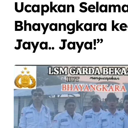
Ucapkan Selam
Bhayangkara ke-7
Jaya.. Jaya!”
Sorot
Berita
Olah Raga
Sorot