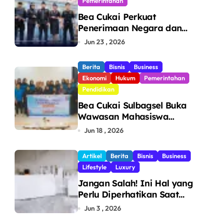
Pemerintahan
Bea Cukai Perkuat
Penerimaan Negara dan
Pengawasan, Setor Rp123,8
Jun 23 , 2026
Triliun Hingga Mei 2026
Berita
Bisnis
Business
Ekonomi
Hukum
Pemerintahan
Pendidikan
Bea Cukai Sulbagsel Buka
Wawasan Mahasiswa
Politeknik Bosowa tentang
Jun 18 , 2026
Pengawasan Perdagangan
dan Pencegahan Barang
Artikel
Berita
Bisnis
Business
Ilegal
Lifestyle
Luxury
Jangan Salah! Ini Hal yang
Perlu Diperhatikan Saat
Pasang Big Slab
Jun 3 , 2026