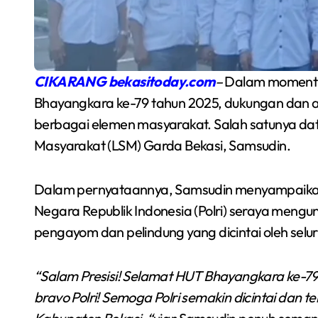
CIKARANG bekasitoday.com
–
Dalam momentum
Bhayangkara ke-79 tahun 2025, dukungan dan apr
berbagai elemen masyarakat. Salah satunya 
Masyarakat (LSM) Garda Bekasi, Samsudin.
Dalam pernyataannya, Samsudin menyampaikan u
Semarakkan Budaya
Negara Republik Indonesia (Polri) seraya mengu
an
Gowes Malam, Warga
pengayom dan pelindung yang dicintai oleh selu
Inisiasi Gerakan Night
Redaksi Bekasi Today
Agu 1, 2026
“Salam Presisi! Selamat HUT Bhayangkara ke-79 
Ride Rutin di Babelan
bravo Polri! Semoga Polri semakin dicintai dan
a