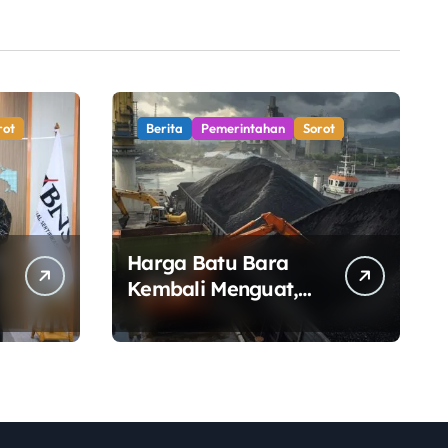
rot
Berita
Pemerintahan
Sorot
Harga Batu Bara
Kembali Menguat,
Ditopang Lonjakan
Harga Minyak dan
Pasokan Ketat di
China