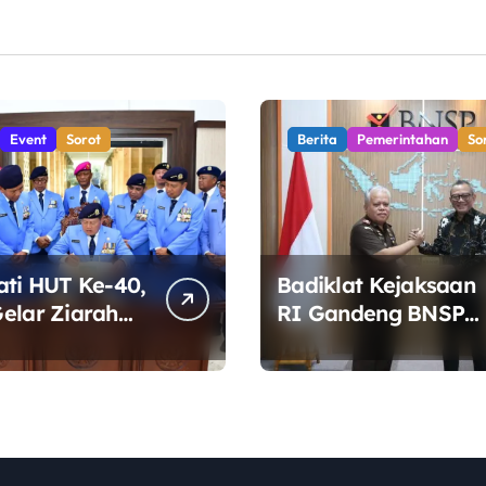
Event
Sorot
Berita
Pemerintahan
So
ati HUT Ke-40,
Badiklat Kejaksaan
elar Ziarah
RI Gandeng BNSP
bur Bunga di
Siapkan Sertifikasi
libata
Profesi Jaksa