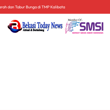
Siapkan Sertifikasi Profesi Jaksa
itopang Lonjakan Harga Minyak dan Pasokan Ketat di China
I Jakarta Lebih Responsif Hadapi Keluhan Publik di Era Digi
 Perkuat Sinergi Pembangunan Daerah Lewat Audiensi dengan
 Keuangan Digital, Edukasi Masyarakat Waspadai Pinjaman Onlin
an Nasional Tetap Kondusif Jelang HUT ke-81 RI, Masyarakat
an Kompetensi Lulusan Perguruan Tinggi untuk Hadapi Transfo
nganan Mosi Tidak Percaya, Purnabakti Minta Polemik Perumda
en Bekasi Gelar Aksi di Depan Pemkab, Soroti Kinerja DLH