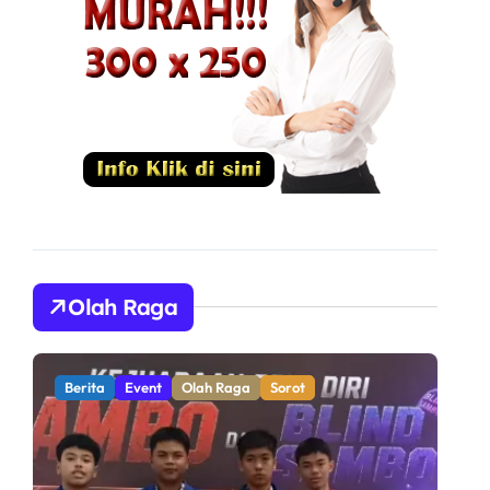
Olah Raga
Berita
Olah Raga
Sorot