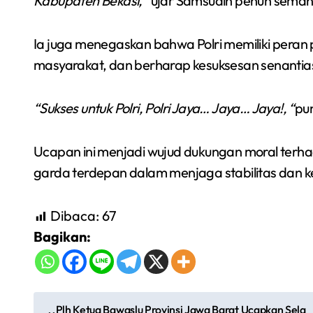
Kabupaten Bekasi, “
ujar Samsudin penuh semang
Ia juga menegaskan bahwa Polri memiliki pera
masyarakat, dan berharap kesuksesan senantiasa
“Sukses untuk Polri, Polri Jaya… Jaya… Jaya!, “
pu
Ucapan ini menjadi wujud dukungan moral terh
garda terdepan dalam menjaga stabilitas dan ke
Dibaca:
67
Bagikan:
N
Plh Ketua Bawaslu Provinsi Jawa Barat Ucapkan Sela