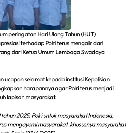
 peringatan Hari Ulang Tahun (HUT)
esiasi terhadap Polri terus mengalir dari
datang dari Ketua Umum Lembaga Swadaya
capan selamat kepada institusi Kepolisian
Siswa SMPN 1
ngkapkan harapannya agar Polri terus menjadi
Cikarang Selatan Raih
ruh lapisan masyarakat.
Medali Perak di
Redaksi Bekasi Today
Jul 30, 2026
tahun 2025. Polri untuk masyarakat Indonesia,
Kejuaraan Sambo
 terus mengayomi masyarakat, khususnya masyarakat
Open Gubernur Cup