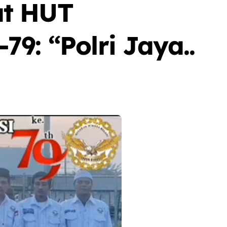
at HUT
9: “Polri Jaya..
Berita
Event
Olah Raga
Sorot