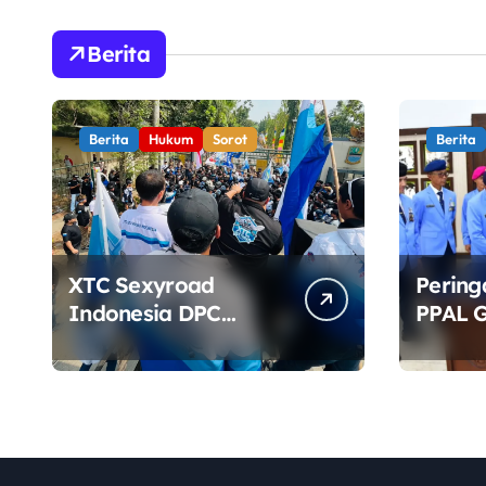
Berita
Berita
Hukum
Sorot
Berita
XTC Sexyroad
Pering
Indonesia DPC
PPAL G
Kabupaten Bekasi
dan Ta
Gelar Aksi di Depan
TMP Ka
Pemkab, Soroti
Kinerja DLH