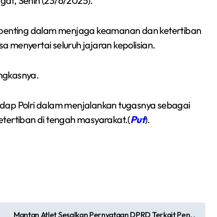
at, Senin (23/6/2025).
Sumsel 2026
n penting dalam menjaga keamanan dan ketertiban
 menyertai seluruh jajaran kepolisian.
ngkasnya.
adap Polri dalam menjalankan tugasnya sebagai
tertiban di tengah masyarakat.(
Put
).
Mantan Atlet Sesalkan Pernyataan DPRD Terkait Pen