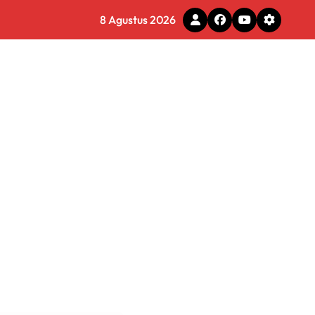
8 Agustus 2026
tal
 Pemkot Tomohon
e Ilegal
 Diminta Waspadai Hoaks
rmasi Dunia Kerja
 Tirta Bhagasasi Diusut Objektif