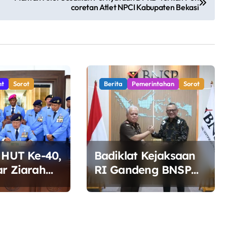
coretan Atlet NPCI Kabupaten Bekasi
nt
Sorot
Berita
Pemerintahan
Sorot
 HUT Ke-40,
Badiklat Kejaksaan
ar Ziarah
RI Gandeng BNSP
r Bunga di
Siapkan Sertifikasi
bata
Profesi Jaksa