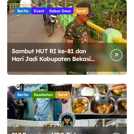
Berita
Event
Kabar Desa
Sorot
Sambut HUT RI ke-81 dan
Hari Jadi Kabupaten Bekasi
ke-76, Pemdes Muara bakti
Gotong Royong Percantik
Jembatan CBL
Berita
Kesehatan
Sorot