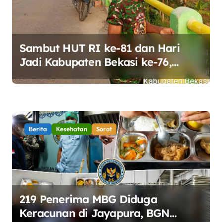
Sambut HUT RI ke-81 dan Hari
Jadi Kabupaten Bekasi ke-76,
Pemdes Muara bakti Gotong
Royong Percantik Jembatan CBL
Berita
Kesehatan
Sorot
219 Penerima MBG Diduga
Keracunan di Jayapura, BGN