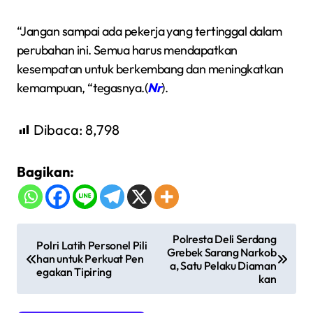
“Jangan sampai ada pekerja yang tertinggal dalam
perubahan ini. Semua harus mendapatkan
kesempatan untuk berkembang dan meningkatkan
kemampuan, “tegasnya.(
Nr
).
Dibaca:
8,798
Bagikan:
N
Polresta Deli Serdang
Polri Latih Personel Pili
Grebek Sarang Narkob
a
han untuk Perkuat Pen
a, Satu Pelaku Diaman
egakan Tipiring
v
kan
i