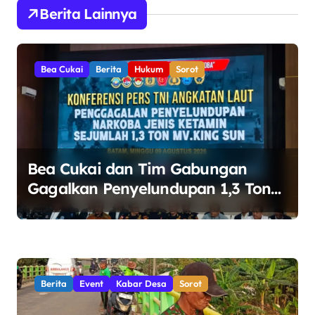
g
Berita Lainnya
a
s
Bea Cukai
Berita
Hukum
Sorot
i
p
o
s
Bea Cukai dan Tim Gabungan
Gagalkan Penyelundupan 1,3 Ton
Ketamin di Perairan Bintan
Berita
Event
Kabar Desa
Sorot