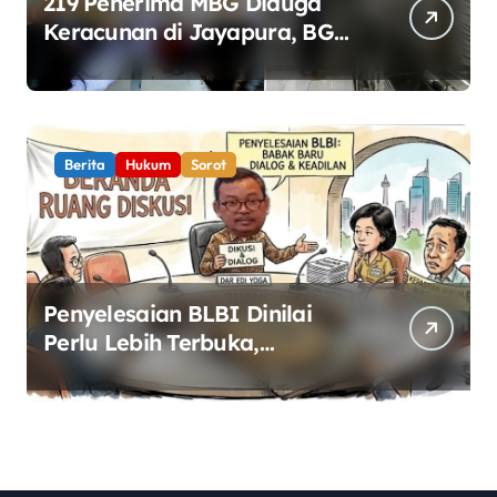
219 Penerima MBG Diduga
Keracunan di Jayapura, BGN
Perketat Pengawasan
Keamanan Pangan
Berita
Hukum
Sorot
Penyelesaian BLBI Dinilai
Perlu Lebih Terbuka,
Pemerintah Diminta Buka
Ruang Dialog