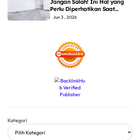
Jangan Salah! Ini Hal yang
Perlu Diperhatikan Saat
Pasang Big Slab
Jun 3 , 2026
Kategori