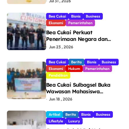
Jul 31 , 2026
Bea Cukai
Bisnis
Business
Ekonomi
Pemerintahan
Bea Cukai Perkuat
Penerimaan Negara dan
Pengawasan, Setor Rp123,8
Jun 23 , 2026
Triliun Hingga Mei 2026
Bea Cukai
Berita
Bisnis
Business
Ekonomi
Hukum
Pemerintahan
Pendidikan
Bea Cukai Sulbagsel Buka
Wawasan Mahasiswa
Politeknik Bosowa tentang
Jun 18 , 2026
Pengawasan Perdagangan
dan Pencegahan Barang
Artikel
Berita
Bisnis
Business
Ilegal
Lifestyle
Luxury