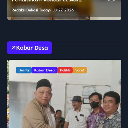
Program Guru Tamu di SMKN
Redaksi Bekasi Today
Jul 27, 2026
R
2 Penajam Paser Utara
Kabar Desa
Berita
Kabar Desa
Politik
Sorot