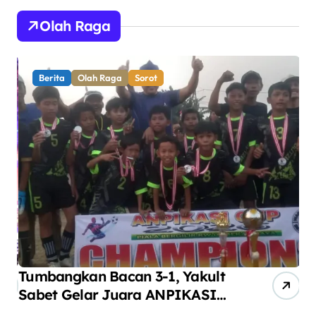
Olah Raga
Berita
Olah Raga
Sorot
Tumbangkan Bacan 3-1, Yakult
AN
Sabet Gelar Juara ANPIKASI
Pe
CUP 2026
An