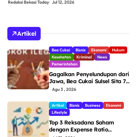
Redaksi Bekasi Today
Jul 12, 2026
Red
Artikel
Bea Cukai
Bisnis
Ekonomi
Hukum
Kesehatan
Kriminal
News
Pemerintahan
Gagalkan Penyelundupan dari
Jawa, Bea Cukai Sulsel Sita 7,8
Juta Batang Rokok Ilegal
Agu 3 , 2026
Bernilai Rp11,6 Miliar di
Makassar
Artikel
Bisnis
Business
Ekonomi
Lifestyle
Top 3 Reksadana Saham
dengan Expense Ratio
Terendah