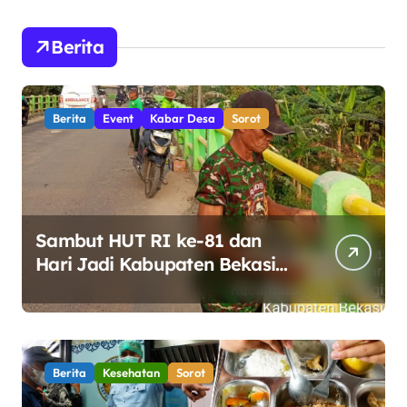
Berita
Berita
Event
Kabar Desa
Sorot
Sambut HUT RI ke-81 dan
Hari Jadi Kabupaten Bekasi
ke-76, Pemdes Muara bakti
Gotong Royong Percantik
Jembatan CBL
Berita
Kesehatan
Sorot