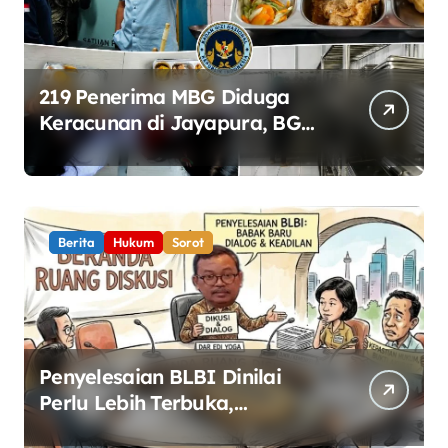
219 Penerima MBG Diduga
Keracunan di Jayapura, BGN
Perketat Pengawasan
Keamanan Pangan
Berita
Hukum
Sorot
Penyelesaian BLBI Dinilai
Perlu Lebih Terbuka,
Pemerintah Diminta Buka