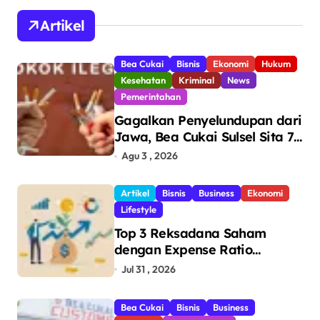
Artikel
Bea Cukai
Bisnis
Ekonomi
Hukum
Kesehatan
Kriminal
News
Pemerintahan
Gagalkan Penyelundupan dari
Jawa, Bea Cukai Sulsel Sita 7,8
Juta Batang Rokok Ilegal
Agu 3 , 2026
Bernilai Rp11,6 Miliar di
Makassar
Artikel
Bisnis
Business
Ekonomi
Lifestyle
Top 3 Reksadana Saham
dengan Expense Ratio
Terendah
Jul 31 , 2026
Bea Cukai
Bisnis
Business