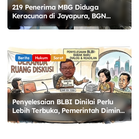
219 Penerima MBG Diduga
Keracunan di Jayapura, BGN
Perketat Pengawasan Keamanan
Pangan
Berita
Hukum
Sorot
Penyelesaian BLBI Dinilai Perlu
Lebih Terbuka, Pemerintah Diminta
Buka Ruang Dialog