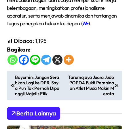
merupakan bagian dari upaya memperkuat kinerja
kelembagaan, meningkatkan profesionalisme
aparatur, serta menjawab dinamika dan tantangan
tugas penegakan hukum ke depan.(
Nr
).
Dibaca:
1,195
Bagikan:
N
Boyamin: Jangan Sera
Tarumajaya Juara Judo
hkan Lagi ke DPR, Say
POPDA Bukti Pembina
a
a Pun Tak Pernah Dipa
an Atlet Muda Makin M
v
nggil Majelis Etik
erata
i
g
Berita Lainnya
a