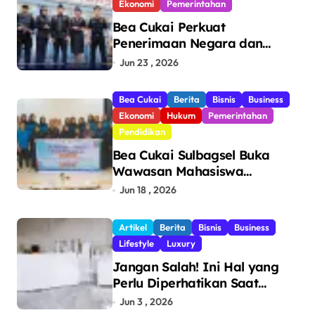
Ekonomi
Pemerintahan
Bea Cukai Perkuat
Penerimaan Negara dan
Pengawasan, Setor Rp123,8
Jun 23 , 2026
Triliun Hingga Mei 2026
Bea Cukai
Berita
Bisnis
Business
Ekonomi
Hukum
Pemerintahan
Pendidikan
Bea Cukai Sulbagsel Buka
Wawasan Mahasiswa
Politeknik Bosowa tentang
Jun 18 , 2026
Pengawasan Perdagangan
dan Pencegahan Barang
Artikel
Berita
Bisnis
Business
Ilegal
Lifestyle
Luxury
Jangan Salah! Ini Hal yang
Perlu Diperhatikan Saat
Pasang Big Slab
Jun 3 , 2026