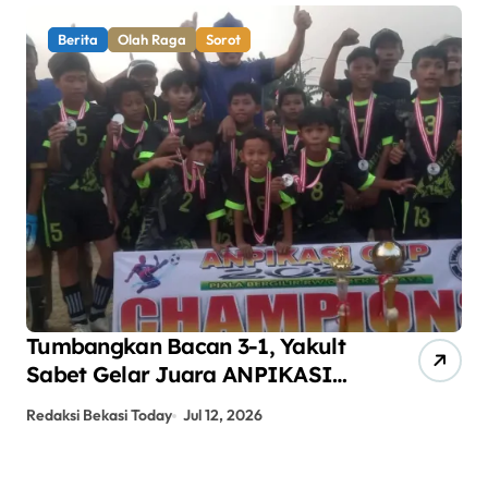
Berita
Olah Raga
Sorot
Tumbangkan Bacan 3-1, Yakult
AN
Sabet Gelar Juara ANPIKASI
Pe
CUP 2026
An
Redaksi Bekasi Today
Jul 12, 2026
Red