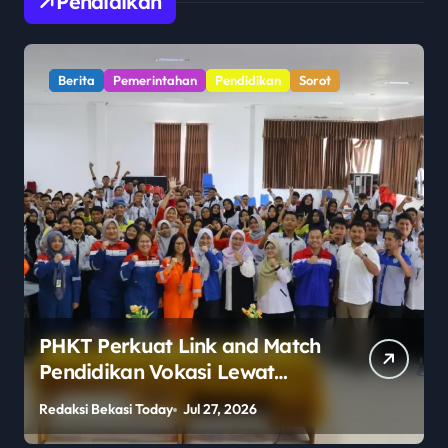
Pendidikan
Berita
Pemerintahan
Pendidikan
Sorot
PHKT Perkuat Link and Match
Pendidikan Vokasi Lewat
Program Guru Tamu di SMKN
Redaksi Bekasi Today
Jul 27, 2026
R
2 Penajam Paser Utara