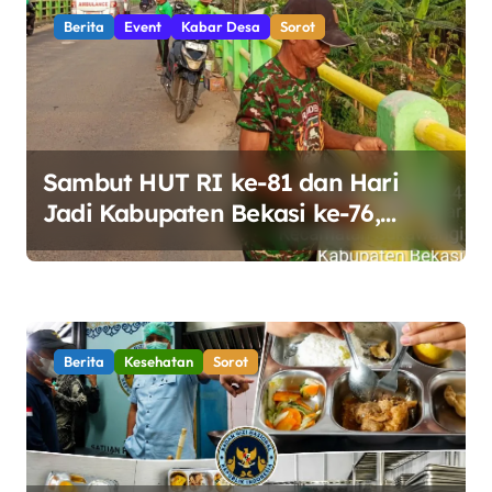
s
Berita
Event
Kabar Desa
Sorot
i
p
o
s
Sambut HUT RI ke-81 dan Hari
Jadi Kabupaten Bekasi ke-76,
Pemdes Muara bakti Gotong
Royong Percantik Jembatan CBL
Berita
Kesehatan
Sorot