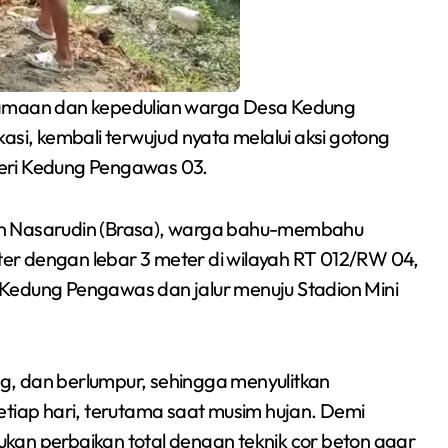
amaan dan kepedulian warga Desa Kedung
, kembali terwujud nyata melalui aksi gotong
eri Kedung Pengawas 03.
an Nasarudin (Brasa), warga bahu-membahu
er dengan lebar 3 meter di wilayah RT 012/RW 04,
Siswa SMPN 1
Kedung Pengawas dan jalur menuju Stadion Mini
Cikarang Selatan Raih
Medali Perak di
Redaksi Bekasi Today
Jul 30, 2026
ang, dan berlumpur, sehingga menyulitkan
Kejuaraan Sambo
etiap hari, terutama saat musim hujan. Demi
Open Gubernur Cup
kan perbaikan total dengan teknik cor beton agar