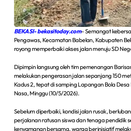
BEKASI- bekasitoday.com
– Semangat kebers
Pengawas, Kecamatan Babelan, Kabupaten Bekasi
royong memperbaiki akses jalan menuju SD Neg
Dipimpin langsung oleh tim pemenangan Baris
melakukan pengerasan jalan sepanjang 150 met
Semarakkan Budaya
Kadus 2, tepat di samping Lapangan Bola Desa 
Nasa, Minggu (10/5/2026).
an
Gowes Malam, Warga
Inisiasi Gerakan Night
Redaksi Bekasi Today
Agu 1, 2026
Sebelum diperbaiki, kondisi jalan rusak, berlub
Ride Rutin di Babelan
perjalanan ratusan siswa dan tenaga pendidik s
a
kenyamanan bersama, warga berinisiatif melaku