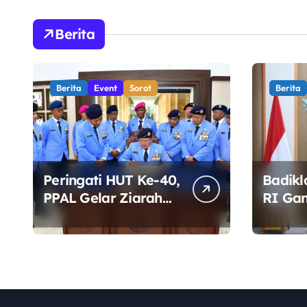
Berita
Berita
Event
Sorot
Berita
Peringati HUT Ke-40,
Badikl
PPAL Gelar Ziarah
RI Ga
dan Tabur Bunga di
Siapka
TMP Kalibata
Profes