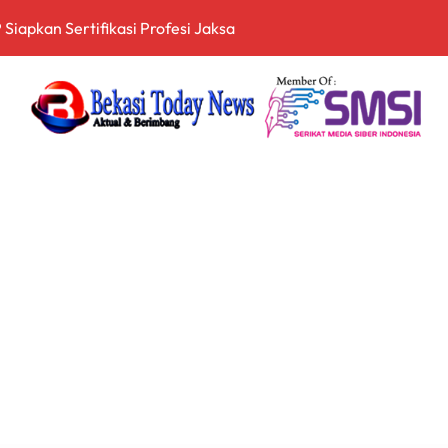
itopang Lonjakan Harga Minyak dan Pasokan Ketat di China
I Jakarta Lebih Responsif Hadapi Keluhan Publik di Era Digi
 Perkuat Sinergi Pembangunan Daerah Lewat Audiensi dengan
 Keuangan Digital, Edukasi Masyarakat Waspadai Pinjaman Onlin
an Nasional Tetap Kondusif Jelang HUT ke-81 RI, Masyarakat
an Kompetensi Lulusan Perguruan Tinggi untuk Hadapi Transfo
nganan Mosi Tidak Percaya, Purnabakti Minta Polemik Perumda
Wamen ESDM, Perkuat Sinergi Kawal Tata Kelola Sektor Energi
arah dan Tabur Bunga di TMP Kalibata