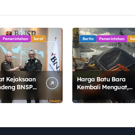
Pemerintahan
Sorot
Berita
Pemerintahan
So
at Kejaksaan
Harga Batu Bara
ndeng BNSP
Kembali Menguat,
n Sertifikasi
Ditopang Lonjakan
i Jaksa
Harga Minyak dan
Pasokan Ketat di
China