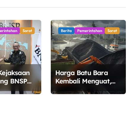
erintahan
Sorot
Berita
Pemerintahan
Sorot
 Kejaksaan
Harga Batu Bara
eng BNSP
Kembali Menguat,
ertifikasi
Ditopang Lonjakan
aksa
Harga Minyak dan
Pasokan Ketat di
China