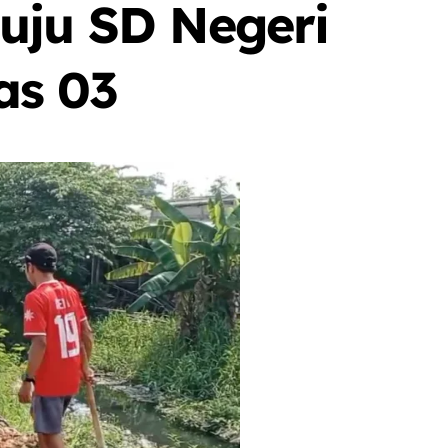
uju SD Negeri
as 03
Berita
Event
Olah Raga
Sorot