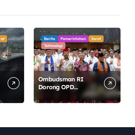
rot
Berita
Pemerintahan
Sorot
Tekhnologi
Ombudsman RI
Dorong OPD
Pemprov DKI
Jakarta Lebih
Responsif Hadapi
Keluhan Publik di
Era Digital