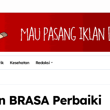
tik
Kesehatan
Redaksi
 BRASA Perbaiki