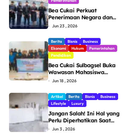
Pemerintahan
Bea Cukai Perkuat
Penerimaan Negara dan
Pengawasan, Setor Rp123,8
Jun 23 , 2026
Triliun Hingga Mei 2026
Berita
Bisnis
Business
Ekonomi
Hukum
Pemerintahan
Pendidikan
Bea Cukai Sulbagsel Buka
Wawasan Mahasiswa
Politeknik Bosowa tentang
Jun 18 , 2026
Pengawasan Perdagangan
dan Pencegahan Barang
Artikel
Berita
Bisnis
Business
Ilegal
Lifestyle
Luxury
Jangan Salah! Ini Hal yang
Perlu Diperhatikan Saat
Pasang Big Slab
Jun 3 , 2026