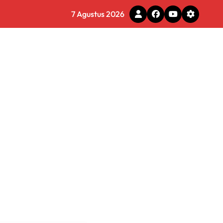
7 Agustus 2026
tal
 Pemkot Tomohon
e Ilegal
 Diminta Waspadai Hoaks
rmasi Dunia Kerja
 Tirta Bhagasasi Diusut Objektif