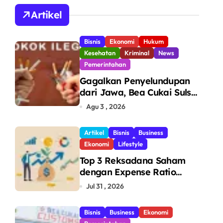
A
Artikel
Bisnis
Ekonomi
Hukum
Kesehatan
Kriminal
News
Pemerintahan
Gagalkan Penyelundupan
dari Jawa, Bea Cukai Sulsel
Sita 7,8 Juta Batang Rokok
Agu 3 , 2026
Ilegal Bernilai Rp11,6 Miliar
di Makassar
Artikel
Bisnis
Business
Ekonomi
Lifestyle
Top 3 Reksadana Saham
dengan Expense Ratio
Terendah
Jul 31 , 2026
Bisnis
Business
Ekonomi