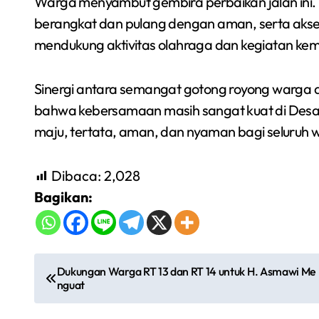
Warga menyambut gembira perbaikan jalan ini. 
berangkat dan pulang dengan aman, serta akses
mendukung aktivitas olahraga dan kegiatan ke
Sinergi antara semangat gotong royong warga 
bahwa kebersamaan masih sangat kuat di Des
maju, tertata, aman, dan nyaman bagi seluruh 
Dibaca:
2,028
Bagikan:
N
Dukungan Warga RT 13 dan RT 14 untuk H. Asmawi Me
nguat
a