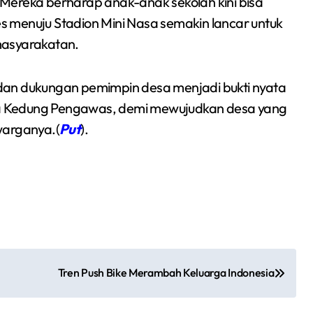
Mereka berharap anak-anak sekolah kini bisa
 menuju Stadion Mini Nasa semakin lancar untuk
masyarakatan.
dan dukungan pemimpin desa menjadi bukti nyata
a Kedung Pengawas, demi mewujudkan desa yang
warganya.(
Put
).
Tren Push Bike Merambah Keluarga Indonesia