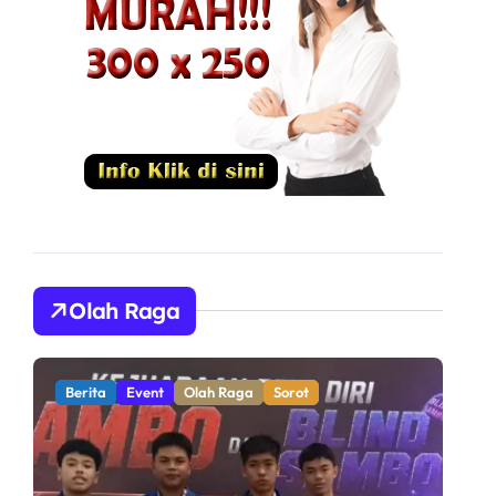
Olah Raga
Berita
Olah Raga
Sorot