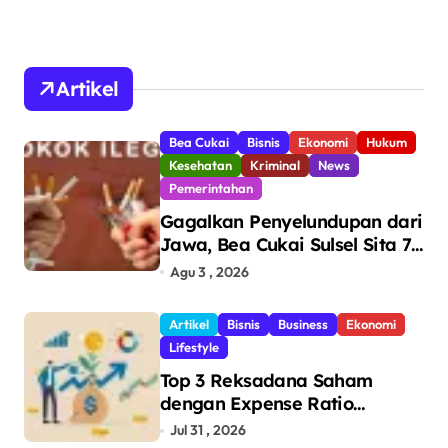
Artikel
Bea Cukai
Bisnis
Ekonomi
Hukum
Kesehatan
Kriminal
News
Pemerintahan
Gagalkan Penyelundupan dari
Jawa, Bea Cukai Sulsel Sita 7,8
Juta Batang Rokok Ilegal
Agu 3 , 2026
Bernilai Rp11,6 Miliar di
Makassar
Artikel
Bisnis
Business
Ekonomi
Lifestyle
Top 3 Reksadana Saham
dengan Expense Ratio
Terendah
Jul 31 , 2026