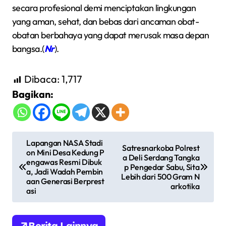
secara profesional demi menciptakan lingkungan
yang aman, sehat, dan bebas dari ancaman obat-
obatan berbahaya yang dapat merusak masa depan
bangsa.(
Nr
).
Dibaca:
1,717
Bagikan:
N
Lapangan NASA Stadi
Satresnarkoba Polrest
on Mini Desa Kedung P
a
a Deli Serdang Tangka
engawas Resmi Dibuk
p Pengedar Sabu, Sita
v
a, Jadi Wadah Pembin
Lebih dari 500 Gram N
aan Generasi Berprest
arkotika
i
asi
g
a
Berita Lainnya