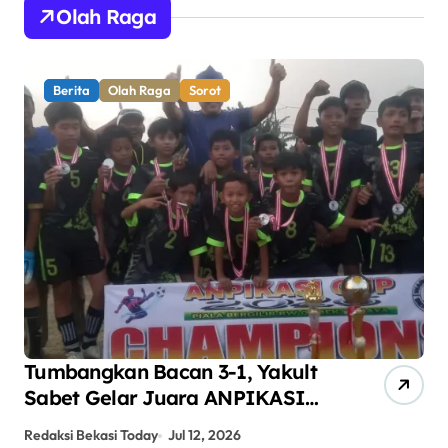
Olah Raga
Berita
Olah Raga
Sorot
Tumbangkan Bacan 3-1, Yakult
AN
Sabet Gelar Juara ANPIKASI
Pe
CUP 2026
An
Redaksi Bekasi Today
Jul 12, 2026
Red