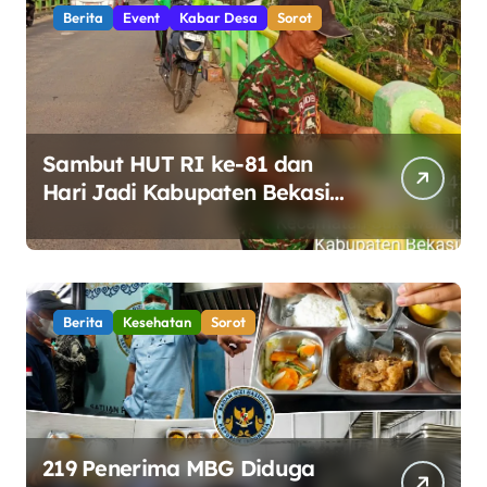
Berita
Event
Kabar Desa
Sorot
Sambut HUT RI ke-81 dan
Hari Jadi Kabupaten Bekasi
ke-76, Pemdes Muara bakti
Gotong Royong Percantik
Jembatan CBL
Berita
Kesehatan
Sorot
219 Penerima MBG Diduga