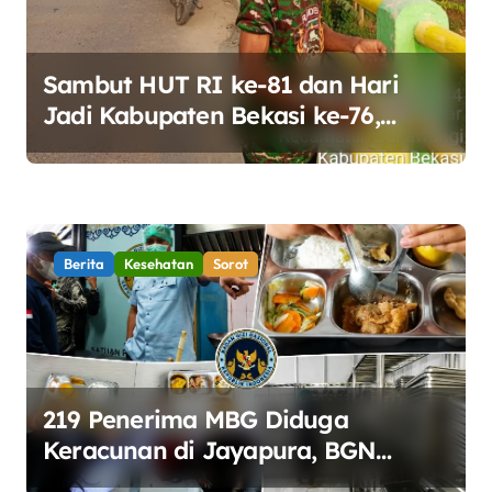
Sambut HUT RI ke-81 dan Hari
Jadi Kabupaten Bekasi ke-76,
Pemdes Muara bakti Gotong
Royong Percantik Jembatan CBL
Berita
Kesehatan
Sorot
219 Penerima MBG Diduga
Keracunan di Jayapura, BGN
Perketat Pengawasan Keamanan