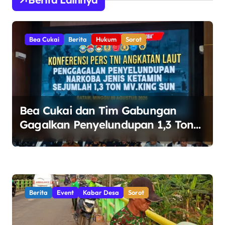
s
i
Bea Cukai
Berita
Hukum
Sorot
p
o
s
Bea Cukai dan Tim Gabungan
Gagalkan Penyelundupan 1,3 Ton
Ketamin di Perairan Bintan
Berita
Event
Kabar Desa
Sorot