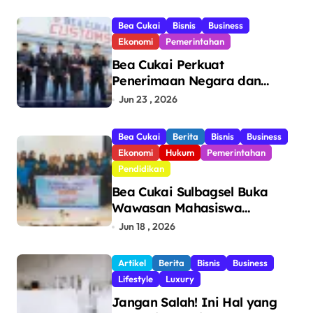
Bea Cukai
Bisnis
Business
Ekonomi
Pemerintahan
Bea Cukai Perkuat
Penerimaan Negara dan
Pengawasan, Setor Rp123,8
Jun 23 , 2026
Triliun Hingga Mei 2026
Bea Cukai
Berita
Bisnis
Business
Ekonomi
Hukum
Pemerintahan
Pendidikan
Bea Cukai Sulbagsel Buka
Wawasan Mahasiswa
Politeknik Bosowa tentang
Jun 18 , 2026
Pengawasan Perdagangan
dan Pencegahan Barang
Artikel
Berita
Bisnis
Business
Ilegal
Lifestyle
Luxury
Jangan Salah! Ini Hal yang