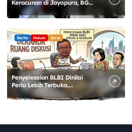
Keracunan di Jayapura, BGN
Perketat Pengawasan
Keamanan Pangan
Berita
Hukum
Sorot
Penyelesaian BLBI Dinilai
Perlu Lebih Terbuka,
Pemerintah Diminta Buka
Ruang Dialog