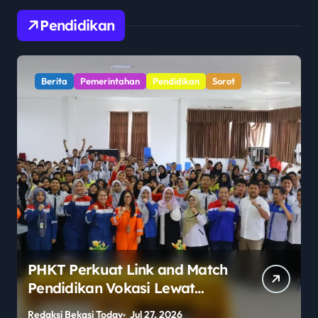
Pendidikan
Berita
Pendidikan
Sorot
Polemik Legalitas Sekolah
Berlabel Asing Mencuat,
Publik Pertanyakan
Redaksi Bekasi Today
Jul 27, 2026
R