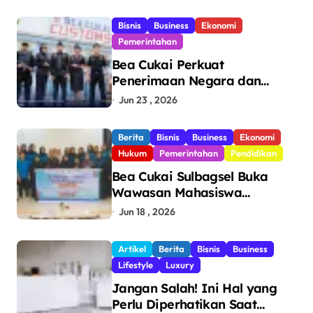
Bisnis
Business
Ekonomi
Pemerintahan
Bea Cukai Perkuat
Penerimaan Negara dan
Pengawasan, Setor Rp123,8
Jun 23 , 2026
Triliun Hingga Mei 2026
Berita
Bisnis
Business
Ekonomi
Hukum
Pemerintahan
Pendidikan
Bea Cukai Sulbagsel Buka
Wawasan Mahasiswa
Politeknik Bosowa tentang
Jun 18 , 2026
Pengawasan Perdagangan
dan Pencegahan Barang
Artikel
Berita
Bisnis
Business
Ilegal
Lifestyle
Luxury
Jangan Salah! Ini Hal yang
Perlu Diperhatikan Saat