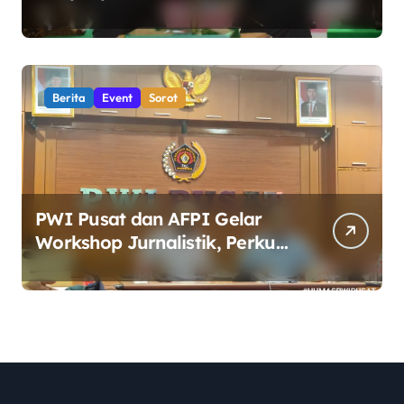
Dansecapaad, Tegaskan
Penguatan Organisasi TNI AD
yang Adaptif dan Profesional
Berita
Event
Sorot
PWI Pusat dan AFPI Gelar
Workshop Jurnalistik, Perkuat
Literasi Keuangan Digital bagi
Insan Pers