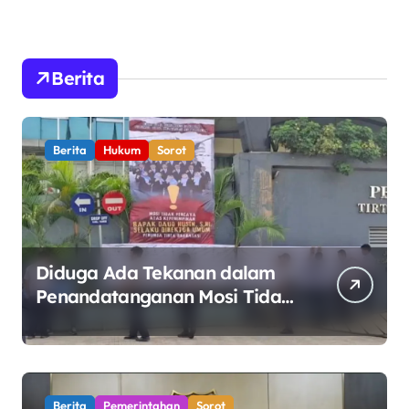
Berita
Berita
Hukum
Sorot
Diduga Ada Tekanan dalam
Penandatanganan Mosi Tidak
Percaya, Purnabakti Minta
Polemik Perumda Tirta
Bhagasasi Diusut Objektif
Berita
Pemerintahan
Sorot