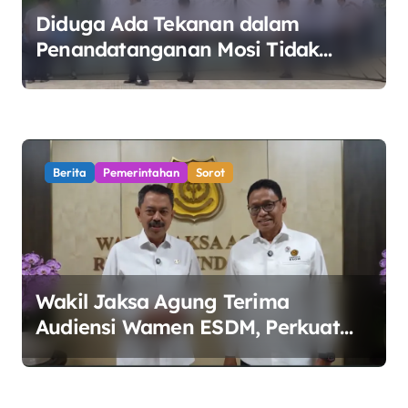
s
Diduga Ada Tekanan dalam
Penandatanganan Mosi Tidak
Percaya, Purnabakti Minta Polemik
Perumda Tirta Bhagasasi Diusut
Objektif
Berita
Pemerintahan
Sorot
Wakil Jaksa Agung Terima
Audiensi Wamen ESDM, Perkuat
Sinergi Kawal Tata Kelola Sektor
Energi