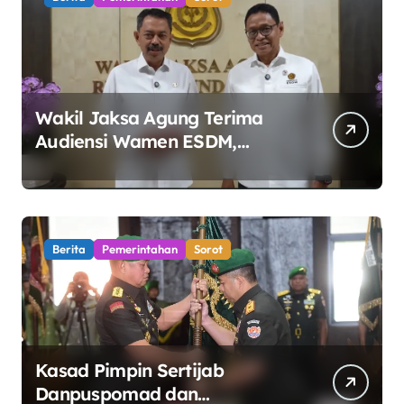
Wakil Jaksa Agung Terima
Audiensi Wamen ESDM,
Perkuat Sinergi Kawal Tata
Kelola Sektor Energi
Berita
Pemerintahan
Sorot
Kasad Pimpin Sertijab
Danpuspomad dan