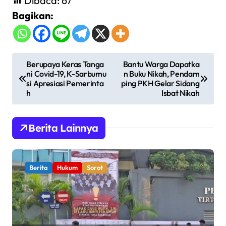
Dibaca:
67
Bagikan:
N
Berupaya Keras Tanga
Bantu Warga Dapatka
ni Covid-19, K-Sarbumu
n Buku Nikah, Pendam
a
si Apresiasi Pemerinta
ping PKH Gelar Sidang
v
h
Isbat Nikah
i
g
Berita Lainnya
a
s
Berita
Hukum
Sorot
i
p
o