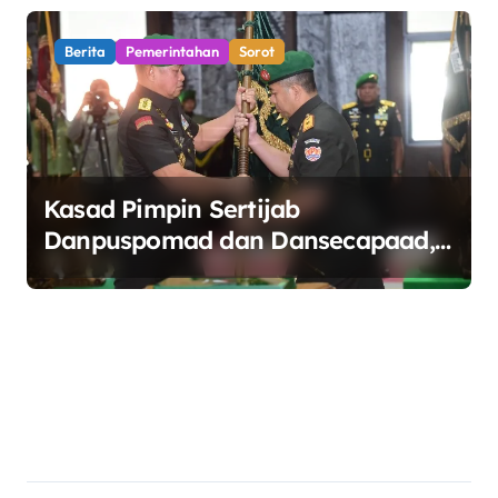
Berita
Pemerintahan
Sorot
Kasad Pimpin Sertijab
Danpuspomad dan Dansecapaad,
Tegaskan Penguatan Organisasi
TNI AD yang Adaptif dan
Profesional