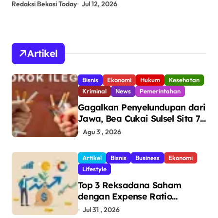
Redaksi Bekasi Today
Jun 24, 2026
Red
Bo
Artikel
Bisnis
Ekonomi
Hukum
Kesehatan
Kriminal
News
Pemerintahan
Gagalkan Penyelundupan dari
Jawa, Bea Cukai Sulsel Sita 7,8
Juta Batang Rokok Ilegal
Agu 3 , 2026
Bernilai Rp11,6 Miliar di
Makassar
Artikel
Bisnis
Business
Ekonomi
Lifestyle
Top 3 Reksadana Saham
dengan Expense Ratio
Terendah
Jul 31 , 2026