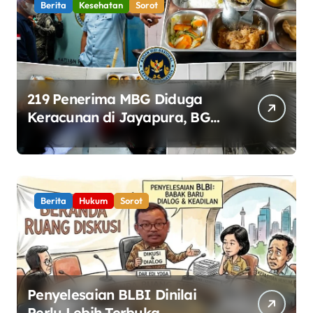
Berita
Kesehatan
Sorot
219 Penerima MBG Diduga
Keracunan di Jayapura, BGN
Perketat Pengawasan
Keamanan Pangan
Berita
Hukum
Sorot
Penyelesaian BLBI Dinilai
Perlu Lebih Terbuka,