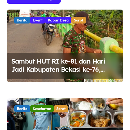
a
s
i
Berita
Event
Kabar Desa
Sorot
p
o
s
Sambut HUT RI ke-81 dan Hari
Jadi Kabupaten Bekasi ke-76,
Pemdes Muara bakti Gotong
Royong Percantik Jembatan CBL
Berita
Kesehatan
Sorot