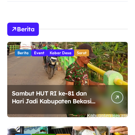
Berita
Berita
Event
Kabar Desa
Sorot
Sambut HUT RI ke-81 dan
Hari Jadi Kabupaten Bekasi
ke-76, Pemdes Muara bakti
Gotong Royong Percantik
Jembatan CBL