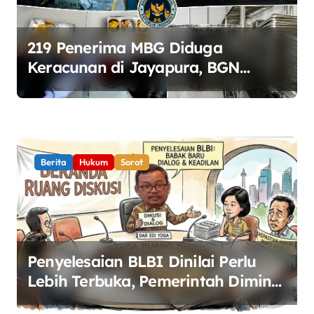
219 Penerima MBG Diduga
Keracunan di Jayapura, BGN
Perketat Pengawasan Keamanan
Pangan
Berita
Hukum
Sorot
Penyelesaian BLBI Dinilai Perlu
Lebih Terbuka, Pemerintah Diminta
Buka Ruang Dialog