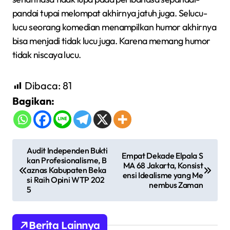
pandai tupai melompat akhirnya jatuh juga. Selucu-
lucu seorang komedian menampilkan humor akhirnya
bisa menjadi tidak lucu juga. Karena memang humor
tidak niscaya lucu.
Dibaca:
81
Bagikan:
N
Audit Independen Bukti
Empat Dekade Elpala S
kan Profesionalisme, B
a
MA 68 Jakarta, Konsist
aznas Kabupaten Beka
ensi Idealisme yang Me
v
si Raih Opini WTP 202
nembus Zaman
5
i
g
Berita Lainnya