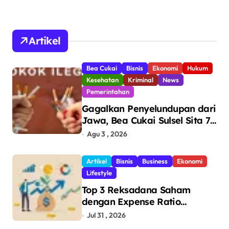
Artikel
Bea Cukai
Bisnis
Ekonomi
Hukum
Kesehatan
Kriminal
News
Pemerintahan
Gagalkan Penyelundupan dari
Jawa, Bea Cukai Sulsel Sita 7,8
Juta Batang Rokok Ilegal
Agu 3 , 2026
Bernilai Rp11,6 Miliar di
Makassar
Artikel
Bisnis
Business
Ekonomi
Lifestyle
Top 3 Reksadana Saham
dengan Expense Ratio
Terendah
Jul 31 , 2026