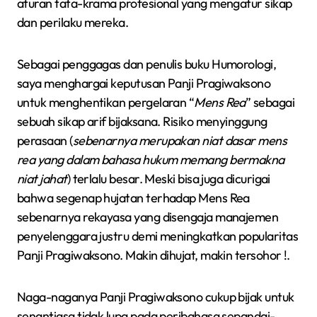
aturan tata-krama profesional yang mengatur sikap
dan perilaku mereka.
Sebagai penggagas dan penulis buku Humorologi,
saya menghargai keputusan Panji Pragiwaksono
untuk menghentikan pergelaran “
Mens Rea
” sebagai
sebuah sikap arif bijaksana. Risiko menyinggung
perasaan (
sebenarnya merupakan niat dasar mens
rea yang dalam bahasa hukum memang bermakna
niat jahat
) terlalu besar. Meski bisa juga dicurigai
bahwa segenap hujatan terhadap Mens Rea
sebenarnya rekayasa yang disengaja manajemen
penyelenggara justru demi meningkatkan popularitas
Panji Pragiwaksono. Makin dihujat, makin tersohor !.
Naga-naganya Panji Pragiwaksono cukup bijak untuk
senantiasa tidak lupa pada peribahasa sepandai-