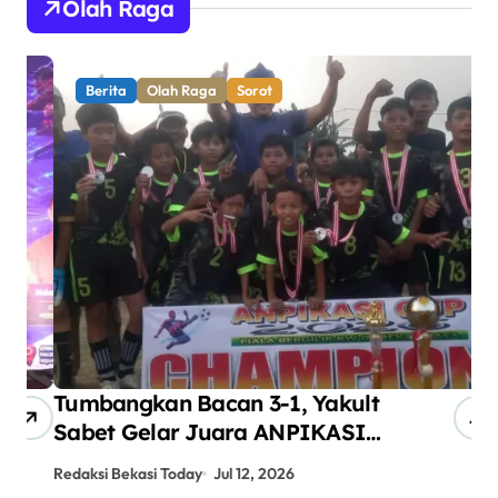
Olah Raga
Berita
Olah Raga
Sorot
Tumbangkan Bacan 3-1, Yakult
AN
Sabet Gelar Juara ANPIKASI
Pe
CUP 2026
An
Redaksi Bekasi Today
Jul 12, 2026
Red