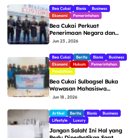
Bea Cukai
Bisnis
Business
Ekonomi
Pemerintahan
Bea Cukai Perkuat
Penerimaan Negara dan
Pengawasan, Setor Rp123,8
Jun 23 , 2026
Triliun Hingga Mei 2026
Bea Cukai
Berita
Bisnis
Business
Ekonomi
Hukum
Pemerintahan
Pendidikan
Bea Cukai Sulbagsel Buka
Wawasan Mahasiswa
Politeknik Bosowa tentang
Jun 18 , 2026
Pengawasan Perdagangan
dan Pencegahan Barang
Artikel
Berita
Bisnis
Business
Ilegal
Lifestyle
Luxury
Jangan Salah! Ini Hal yang
Perlu Diperhatikan Saat