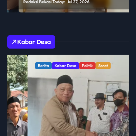
Redaksi Bekasi Today
Jul 27, 2026
R
2 Penajam Paser Utara
Kabar Desa
Berita
Kabar Desa
Politik
Sorot